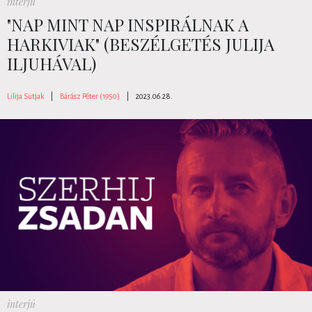
interjú
"NAP MINT NAP INSPIRÁLNAK A
HARKIVIAK" (BESZÉLGETÉS JULIJA
ILJUHÁVAL)
Lilija Sutjak
|
Bárász Péter (1950)
|
2023.06.28.
interjú