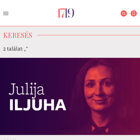
KERESÉS
2 találat: „
”