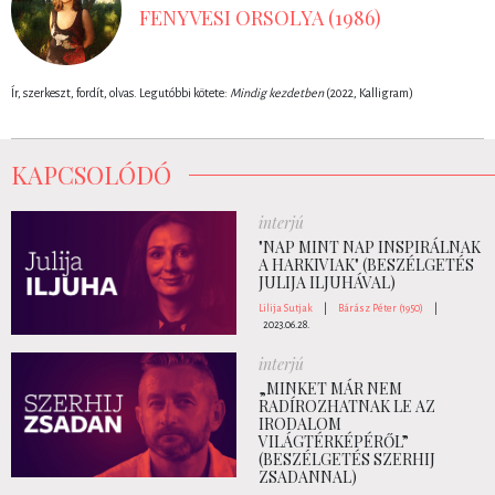
FENYVESI ORSOLYA (1986)
Ír, szerkeszt, fordít, olvas. Legutóbbi kötete:
Mindig kezdetben
(2022, Kalligram)
KAPCSOLÓDÓ
interjú
"NAP MINT NAP INSPIRÁLNAK
A HARKIVIAK" (BESZÉLGETÉS
JULIJA ILJUHÁVAL)
Lilija Sutjak
|
Bárász Péter (1950)
|
2023.06.28.
interjú
„MINKET MÁR NEM
RADÍROZHATNAK LE AZ
IRODALOM
VILÁGTÉRKÉPÉRŐL”
(BESZÉLGETÉS SZERHIJ
ZSADANNAL)