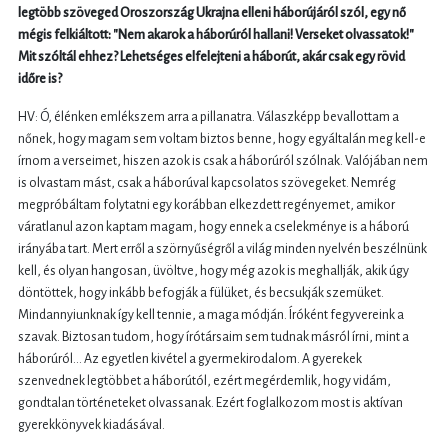
legtöbb szöveged Oroszország Ukrajna elleni háborújáról szól, egy nő
mégis felkiáltott: "Nem akarok a háborúról hallani! Verseket olvassatok!"
Mit szóltál ehhez? Lehetséges elfelejteni a háborút, akár csak egy rövid
időre is?
HV: Ó, élénken emlékszem arra a pillanatra. Válaszképp bevallottam a
nőnek, hogy magam sem voltam biztos benne, hogy egyáltalán meg kell-e
írnom a verseimet, hiszen azok is csak a háborúról szólnak. Valójában nem
is olvastam mást, csak a háborúval kapcsolatos szövegeket. Nemrég
megpróbáltam folytatni egy korábban elkezdett regényemet, amikor
váratlanul azon kaptam magam, hogy ennek a cselekménye is a háború
irányába tart. Mert erről a szörnyűségről a világ minden nyelvén beszélnünk
kell, és olyan hangosan, üvöltve, hogy még azok is meghallják, akik úgy
döntöttek, hogy inkább befogják a fülüket, és becsukják szemüket.
Mindannyiunknak így kell tennie, a maga módján. Íróként fegyvereink a
szavak. Biztosan tudom, hogy írótársaim sem tudnak másról írni, mint a
háborúról... Az egyetlen kivétel a gyermekirodalom. A gyerekek
szenvednek legtöbbet a háborútól, ezért megérdemlik, hogy vidám,
gondtalan történeteket olvassanak. Ezért foglalkozom most is aktívan
gyerekkönyvek kiadásával.