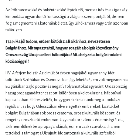
Az írók harcosokká és önkéntesekké léptek elő, mert az írás és az igazság
kimondása ugyan döntő fontosságú a világunk szempontjából, de nem
fogja megmenteni a katonáink életét. Egy új hőkamera vagy drón azonban
talán igen.
1749: Ha jól tudom, erősen kötődsz a Balkánhoz, nevezetesen
Bulgáriához. Mit tapasztaltál, hogyan reagált a bolgár közvélemény
Oroszország Ukrajna elleni háborújára? Mi a helyzet a bolgár irodalmi
közösséggel?
HV: A férjem bolgár. Az elmúlt öt évben nagyjából ugyanannyi időt
töltöttünk Szófiában és Csernovicban, így lehetőségem volt megismerni a
Bulgáriában zajló pozitív és negatív folyamatokat egyaránt. Oroszország
hazug propagandát terjeszt ott, különösen a kelet-ukrajnai háborúval
kapcsolatban. Elhíresztelték, hogy gyerekeket öltünk meg a donbászi
régióban, és hogy Odesszában élve elégettek embereket, köztük két
bolgárt. Bulgáriában sok orosz csatorna, orosz kulturális központ, és
rengeteg oroszbarát ember van. Ugyanakkor számos értelmiségi él ott,
akik nem dőlnek be a propagandának, és nem csak szavakkal, hanem
tettekkel is támogatja Ukrajnát. Ide tartoznak a kulturális szférából