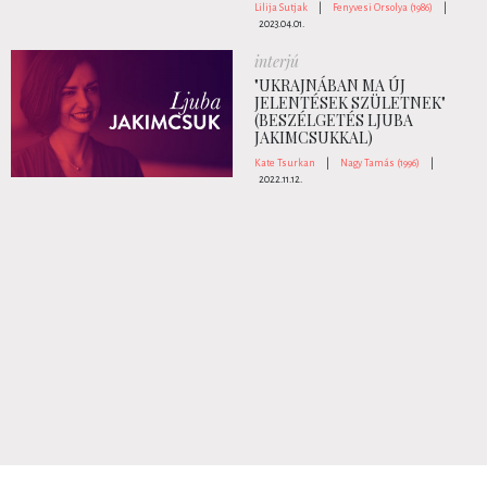
Lilija Sutjak
|
Fenyvesi Orsolya (1986)
|
2023.04.01.
interjú
"UKRAJNÁBAN MA ÚJ
JELENTÉSEK SZÜLETNEK"
(BESZÉLGETÉS LJUBA
JAKIMCSUKKAL)
Kate Tsurkan
|
Nagy Tamás (1996)
|
2022.11.12.