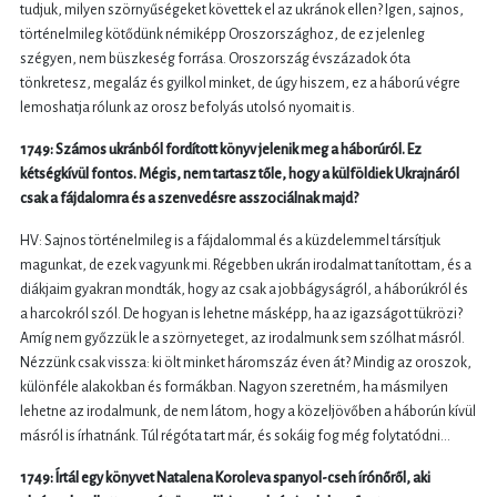
tudjuk, milyen szörnyűségeket követtek el az ukránok ellen? Igen, sajnos,
történelmileg kötődünk némiképp Oroszországhoz, de ez jelenleg
szégyen, nem büszkeség forrása. Oroszország évszázadok óta
tönkretesz, megaláz és gyilkol minket, de úgy hiszem, ez a háború végre
lemoshatja rólunk az orosz befolyás utolsó nyomait is.
1749: Számos ukránból fordított könyv jelenik meg a háborúról. Ez
kétségkívül fontos. Mégis, nem tartasz tőle, hogy a külföldiek Ukrajnáról
csak a fájdalomra és a szenvedésre asszociálnak majd?
HV: Sajnos történelmileg is a fájdalommal és a küzdelemmel társítjuk
magunkat, de ezek vagyunk mi. Régebben ukrán irodalmat tanítottam, és a
diákjaim gyakran mondták, hogy az csak a jobbágyságról, a háborúkról és
a harcokról szól. De hogyan is lehetne másképp, ha az igazságot tükrözi?
Amíg nem győzzük le a szörnyeteget, az irodalmunk sem szólhat másról.
Nézzünk csak vissza: ki ölt minket háromszáz éven át? Mindig az oroszok,
különféle alakokban és formákban. Nagyon szeretném, ha másmilyen
lehetne az irodalmunk, de nem látom, hogy a közeljövőben a háborún kívül
másról is írhatnánk. Túl régóta tart már, és sokáig fog még folytatódni...
1749: Írtál egy könyvet Natalena Koroleva spanyol-cseh írónőről, aki