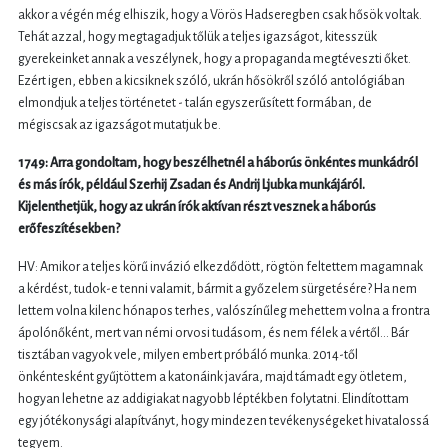
akkor a végén még elhiszik, hogy a Vörös Hadseregben csak hősök voltak.
Tehát azzal, hogy megtagadjuk tőlük a teljes igazságot, kitesszük
gyerekeinket annak a veszélynek, hogy a propaganda megtéveszti őket.
Ezért igen, ebben a kicsiknek szóló, ukrán hősökről szóló antológiában
elmondjuk a teljes történetet - talán egyszerűsített formában, de
mégiscsak az igazságot mutatjuk be.
1749: Arra gondoltam, hogy beszélhetnél a háborús önkéntes munkádról
és más írók, például Szerhij Zsadan és Andrij Ljubka munkájáról.
Kijelenthetjük, hogy az ukrán írók aktívan részt vesznek a háborús
erőfeszítésekben?
HV: Amikor a teljes körű invázió elkezdődött, rögtön feltettem magamnak
a kérdést, tudok-e tenni valamit, bármit a győzelem sürgetésére? Ha nem
lettem volna kilenc hónapos terhes, valószínűleg mehettem volna a frontra
ápolónőként, mert van némi orvosi tudásom, és nem félek a vértől... Bár
tisztában vagyok vele, milyen embert próbáló munka. 2014-től
önkéntesként gyűjtöttem a katonáink javára, majd támadt egy ötletem,
hogyan lehetne az addigiakat nagyobb léptékben folytatni. Elindítottam
egy jótékonysági alapítványt, hogy mindezen tevékenységeket hivatalossá
tegyem.