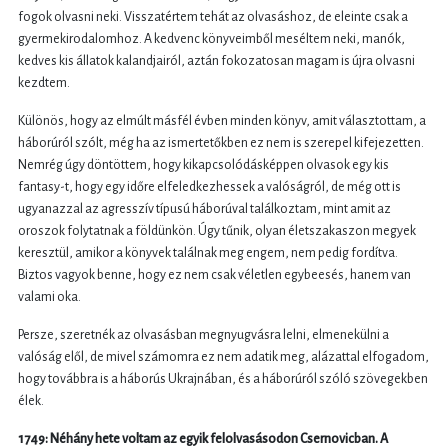
fogok olvasni neki. Visszatértem tehát az olvasáshoz, de eleinte csak a
gyermekirodalomhoz. A kedvenc könyveimből meséltem neki, manók,
kedves kis állatok kalandjairól, aztán fokozatosan magam is újra olvasni
kezdtem.
Különös, hogy az elmúlt másfél évben minden könyv, amit választottam, a
háborúról szólt, még ha az ismertetőkben ez nem is szerepel kifejezetten.
Nemrég úgy döntöttem, hogy kikapcsolódásképpen olvasok egy kis
fantasy-t, hogy egy időre elfeledkezhessek a valóságról, de még ott is
ugyanazzal az agresszív típusú háborúval találkoztam, mint amit az
oroszok folytatnak a földünkön. Úgy tűnik, olyan életszakaszon megyek
keresztül, amikor a könyvek találnak meg engem, nem pedig fordítva.
Biztos vagyok benne, hogy ez nem csak véletlen egybeesés, hanem van
valami oka.
Persze, szeretnék az olvasásban megnyugvásra lelni, elmenekülni a
valóság elől, de mivel számomra ez nem adatik meg, alázattal elfogadom,
hogy továbbra is a háborús Ukrajnában, és a háborúról szóló szövegekben
élek.
1749: Néhány hete voltam az egyik felolvasásodon Csernovicban. A