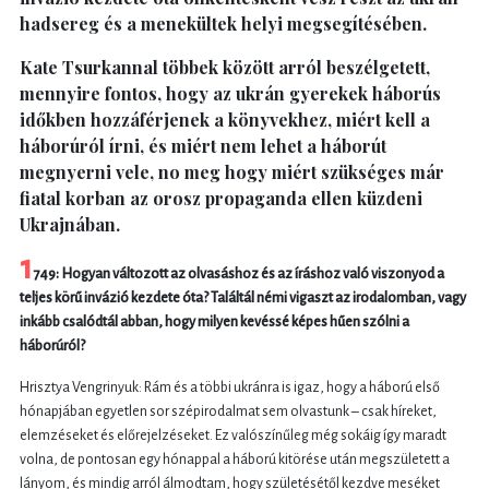
hadsereg és a menekültek helyi megsegítésében.
Kate Tsurkannal többek között arról beszélgetett,
mennyire fontos, hogy az ukrán gyerekek háborús
időkben hozzáférjenek a könyvekhez, miért kell a
háborúról írni, és miért nem lehet a háborút
megnyerni vele, no meg hogy miért szükséges már
fiatal korban az orosz propaganda ellen küzdeni
Ukrajnában.
1
749: Hogyan változott az olvasáshoz és az íráshoz való viszonyod a
teljes körű invázió kezdete óta? Találtál némi vigaszt az irodalomban, vagy
inkább csalódtál abban, hogy milyen kevéssé képes hűen szólni a
háborúról?
Hrisztya Vengrinyuk: Rám és a többi ukránra is igaz, hogy a háború első
hónapjában egyetlen sor szépirodalmat sem olvastunk – csak híreket,
elemzéseket és előrejelzéseket. Ez valószínűleg még sokáig így maradt
volna, de pontosan egy hónappal a háború kitörése után megszületett a
lányom, és mindig arról álmodtam, hogy születésétől kezdve meséket