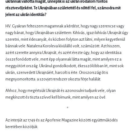
ukránnak vallotta magát, ünneplik is az ukrán irodalom fontos
résztvevőjeként. Te Ukrajnában születettél és nőttél fel, számodra mit
jelent az ukrán identitás?
HV: Gyakran felteszem magamnak a kérdést, hogy nagy szerencse vagy
nagy bánat, hogy Ukrajnában születtem. Kihívás, igazi kihívás Ukrajnát úgy
szeretni, mint édesanyát, és közben folyton azt látni, milyen kegyetlenül
bánnak vele. Natalena Koroleva kívülálló volt, száműzött. Azt hiszem,
azért szerette annyira Ukrajnát, és azért érezte úgy, hogy az identitása
összefonódott vele, mert épp olyannak látta magát, mint amilyen ez a
meggyötört ország. Ukránul gondolkodott, ékesszólóbban írt, mint sok
ukrán, szenvedett Ukrajnáért, harcolt is érte. Oroszország őt is
megnyomorította: a szovjet rendszer okozta férje halálát.
Ahhoz, hogy megértsük Ukrajnát és azonosulni tudjunk vele, olyan
megkínzott és tiszta szívvel kell bírnunk, mint amilyen az övé.
*
Az interjút az 1749 és az Apofenie Magazine közötti együttműködés
keretében közöljük.