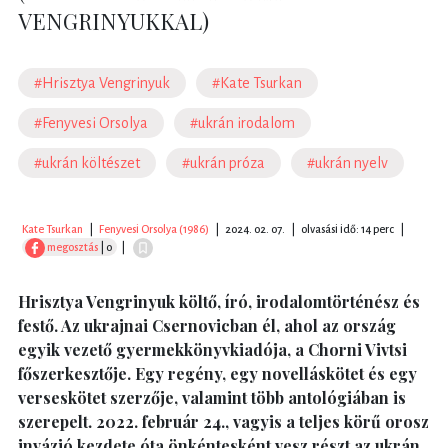
VENGRINYUKKAL)
#Hrisztya Vengrinyuk
#Kate Tsurkan
#Fenyvesi Orsolya
#ukrán irodalom
#ukrán költészet
#ukrán próza
#ukrán nyelv
Kate Tsurkan
|
Fenyvesi Orsolya (1986)
|
2024. 02. 07.
|
olvasási idő: 14 perc
|
megosztás
| 0
|
Hrisztya Vengrinyuk költő, író, irodalomtörténész és
festő. Az ukrajnai Csernovicban él, ahol az ország
egyik vezető gyermekkönyvkiadója, a Chorni Vivtsi
főszerkesztője. Egy regény, egy novelláskötet és egy
verseskötet szerzője, valamint több antológiában is
szerepelt. 2022. február 24., vagyis a teljes körű orosz
invázió kezdete óta önkéntesként vesz részt az ukrán