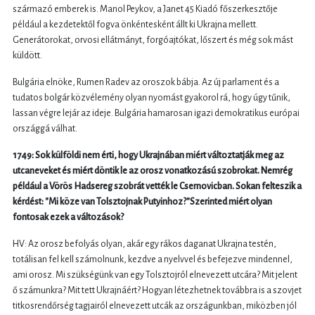
származó emberek is. Manol Peykov, a Janet 45 Kiadó főszerkesztője
például a kezdetektől fogva önkéntesként állt ki Ukrajna mellett.
Generátorokat, orvosi ellátmányt, forgóajtókat, lőszert és még sok mást
küldött.
Bulgária elnöke, Rumen Radev az oroszok bábja. Az új parlament és a
tudatos bolgár közvélemény olyan nyomást gyakorol rá, hogy úgy tűnik,
lassan végre lejár az ideje. Bulgária hamarosan igazi demokratikus európai
országgá válhat.
1749: Sok külföldi nem érti, hogy Ukrajnában miért változtatják meg az
utcaneveket és miért döntik le az orosz vonatkozású szobrokat. Nemrég
például a Vörös Hadsereg szobrát vették le Csernovicban. Sokan felteszik a
kérdést: "Mi köze van Tolsztojnak Putyinhoz?"Szerinted miért olyan
fontosak ezek a változások?
HV: Az orosz befolyás olyan, akár egy rákos daganat Ukrajna testén,
totálisan fel kell számolnunk, kezdve a nyelvvel és befejezve mindennel,
ami orosz. Mi szükségünk van egy Tolsztojról elnevezett utcára? Mit jelent
ő számunkra? Mit tett Ukrajnáért? Hogyan létezhetnek továbbra is a szovjet
titkosrendőrség tagjairól elnevezett utcák az országunkban, miközben jól