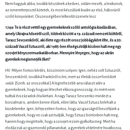
Nem hagyjuk abba, tovább készülnek a kedves, vidám mesék, a lexikonok,
az ismeretterjesztő kötetek, és most készülünk kiadni az első, háborúról
szóló könyvünket. Összességében lelkesítő üzenete lesz.
1749: Te is részt vettél egy gyermekeknek szóló antológia kiadásában,
amely Ukrajna hőseiről szól, többek között a 19. századi nemzeti költőről,
Tarasz Sevcsenkóról, aki élete egy részét orosz jobbágyként élte, és a 20.
századi Vaszil Sztuszról, aki 1985-ben éhségsztrájk közben halt meg egy
szovjet kényszermunkatáborban. Mennyire lényeges, hogy az ukrán
gyerekek megismerjék őket?
HV: Milyen fontos kérdés, köszönöm szépen. Igen, nehéz volt Sztuszról,
Sevcsenkóról, továbbá Frankóról is írni, mert az életük összefonódott
velük
. {Szerk: az oroszokkal.} A legnehezebb arra választ adni a
gyerekeknek, hogy hogyan létezhet ekkora gonoszság, és miért nem
tudtuk évszázadok óta kiirtani. A nagy Tarasz Sevcsenko mindezt a
borzalmat is, amiben benne élünk, előre látta. Vaszil Sztusz belehalt a
küzdelembe. Igen, kifejezetten fontos, hogy az igazságról beszéljünk a
gyerekeknek, hogy ne csak azt tudják, hogy Sztusz börtönben halt meg,
hanem hogy megértsék, hogy a szovjet rezsim gyilkolta meg. Mert ha
elodázzuk az igazmondó pillanatokat, a gyerekek védelmére hivatkozva,