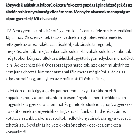
könyvek kiadását, a háború okozta fokozott gazdasági nehézségek és az
általános bizonytalanság ellenére sem. Mennyire olvasnak manapság az
ukrán gyerekek? Mit olvasnak?
HV: A mi gyermekeink a háború gyermekei, és ennek felismerése rendkívül
fájdalmas. Ők szenvedtek és szenvednek a legtöbbet: védtelenek és
rettegnek az orosz rakétacsapásoktól, sok társukat megölték,
megerőszakolták, megcsonkították, sokan elárvultak, sokakat elraboltak,
még többen kényszerültek családjukkal együtt idegen helyeken menedéket
lelni. Akiket erőszakkal Oroszországba hurcoltak, azok semmi ukránhoz
nem jutnak hozzá. Kimondhatatlanul félelmetes még leírni is, de ez az
átkozott valóság, amelyben az elmúlt másfél évben élünk.
Ezért döntöttünk úgy a kiadói partneremmel együtt a háború első
napjaiban, hogy a körülöttünk zajló események ellenére továbbra sem
hagyunk fel a gyerekirodalommal. És gondoskodunk róla, hogy a gyerekek
hozzáférjenek a könyveinkhez! Ingyen szállítunk külföldre, és számos
kötetet viszünk be a könyvesboltok mellett könyvtárakba is, így a kevésbé
tehetős szülők vásárlás helyett kikölcsönözhetik ezeket a címeket a
könyvtárból.