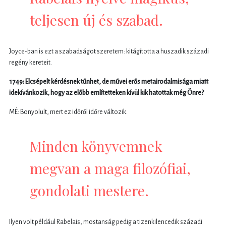
teljesen új és szabad.
Joyce-ban is ezt a szabadságot szeretem: kitágította a huszadik századi
regény kereteit.
1749: Elcsépelt kérdésnek tűnhet, de művei erős metairodalmisága miatt
idekívánkozik, hogy az előbb említetteken kívül kik hatottak még Önre?
MÉ: Bonyolult, mert ez időről időre változik.
Minden könyvemnek
megvan a maga filozófiai,
gondolati mestere.
Ilyen volt például Rabelais, mostanság pedig a tizenkilencedik századi