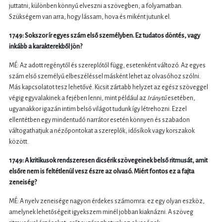
juttatni, különben könnyű elveszni a szövegben, a folyamatban.
Szükségem van arra, hogy lássam, hova és miként jutunk el.
1749: Sokszor ír egyes szám első személyben. Ez tudatos döntés, vagy
inkább a karakterekből jön?
MÉ: Az adott regénytől és szereplőtől függ, esetenként változó. Az egyes
szám első személyű elbeszéléssel másként lehet az olvasóhoz szólni.
Más kapcsolatot tesz lehetővé. Kicsit zártabb helyzet az egész szöveggel
végig egyvalakinek a fejében lenni, mint például az
Iránytű
esetében,
ugyanakkor igazán intim belső világot tudunk így létrehozni. Ezzel
ellentétben egy mindentudó narrátor esetén könnyen és szabadon
váltogathatjuk a nézőpontokat a szereplők, idősíkok vagy korszakok
között.
1749: A kritikusok rendszeresen dicsérik szövegeinek belső ritmusát, amit
elsőre nem is feltétlenül vesz észre az olvasó. Miért fontos ez a fajta
zeneiség?
MÉ: A nyelv zeneisége nagyon érdekes számomra: ez egy olyan eszköz,
amelynek lehetőségeit igyekszem minél jobban kiaknázni. A szöveg