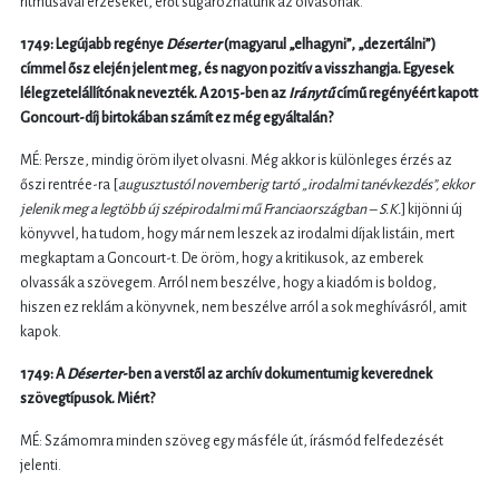
ritmusával érzéseket, erőt sugározhatunk az olvasónak.
1749: Legújabb regénye
Déserter
(magyarul „elhagyni”, „dezertálni”)
címmel ősz elején jelent meg, és nagyon pozitív a visszhangja. Egyesek
lélegzetelállítónak nevezték. A 2015-ben az
Iránytű
című regényéért kapott
Goncourt-díj birtokában számít ez még egyáltalán?
MÉ: Persze, mindig öröm ilyet olvasni. Még akkor is különleges érzés az
őszi rentrée-ra [
augusztustól novemberig tartó „irodalmi tanévkezdés”, ekkor
jelenik meg a legtöbb új szépirodalmi mű Franciaországban – S.K.
] kijönni új
könyvvel, ha tudom, hogy már nem leszek az irodalmi díjak listáin, mert
megkaptam a Goncourt-t. De öröm, hogy a kritikusok, az emberek
olvassák a szövegem. Arról nem beszélve, hogy a kiadóm is boldog,
hiszen ez reklám a könyvnek, nem beszélve arról a sok meghívásról, amit
kapok.
1749: A
Déserter
-ben a verstől az archív dokumentumig keverednek
szövegtípusok. Miért?
MÉ: Számomra minden szöveg egy másféle út, írásmód felfedezését
jelenti.