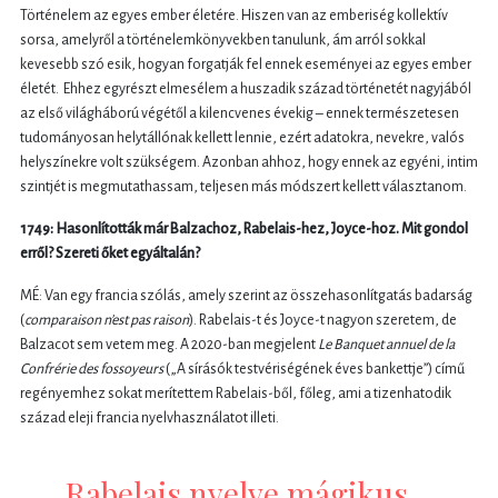
Történelem az egyes ember életére. Hiszen van az emberiség kollektív
sorsa, amelyről a történelemkönyvekben tanulunk, ám arról sokkal
kevesebb szó esik, hogyan forgatják fel ennek eseményei az egyes ember
életét. Ehhez egyrészt elmesélem a huszadik század történetét nagyjából
az első világháború végétől a kilencvenes évekig – ennek természetesen
tudományosan helytállónak kellett lennie, ezért adatokra, nevekre, valós
helyszínekre volt szükségem. Azonban ahhoz, hogy ennek az egyéni, intim
szintjét is megmutathassam, teljesen más módszert kellett választanom.
1749: Hasonlították már Balzachoz, Rabelais-hez, Joyce-hoz. Mit gondol
erről? Szereti őket egyáltalán?
MÉ: Van egy francia szólás, amely szerint az összehasonlítgatás badarság
(
comparaison n’est pas raison
). Rabelais-t és Joyce-t nagyon szeretem, de
Balzacot sem vetem meg. A 2020-ban megjelent
Le Banquet annuel de la
Confrérie des fossoyeurs
(„A sírásók testvériségének éves bankettje”) című
regényemhez sokat merítettem Rabelais-ből, főleg, ami a tizenhatodik
század eleji francia nyelvhasználatot illeti.
Rabelais nyelve mágikus,