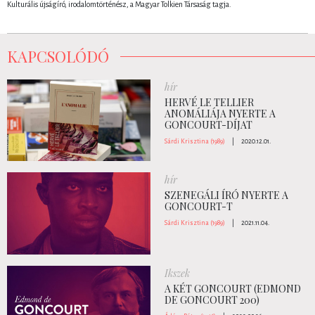
Kulturális újságíró, irodalomtörténész, a Magyar Tolkien Társaság tagja.
KAPCSOLÓDÓ
hír
HERVÉ LE TELLIER
ANOMÁLIÁJA NYERTE A
GONCOURT-DÍJAT
Sárdi Krisztina (1989)
|
2020.12.01.
hír
SZENEGÁLI ÍRÓ NYERTE A
GONCOURT-T
Sárdi Krisztina (1989)
|
2021.11.04.
Ikszek
A KÉT GONCOURT (EDMOND
DE GONCOURT 200)