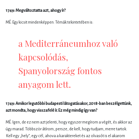
1749: Megváltoztatta azt, ahogy ír?
MÉ: Egy kicsit mindenképpen. Témák tekintetében is:
a Mediterráneumhoz való
kapcsolódás,
Spanyolország fontos
anyagom lett.
1749: Amikor legutóbbi budapesti látogatásakor, 2018-ban beszélgettünk,
azt mondta, hogy visszafelé ír. Ez még mindig így van?
MÉ: Igen, de ez nem azt jelenti, hogy egyszer megírom a végét, és akkor az
úgy marad. Többször átírom, persze, de kell, hogy tudjam, merre tartok.
Kell egy „hely”, egy cél, ahova a karaktereket és az olvasót is el akarom