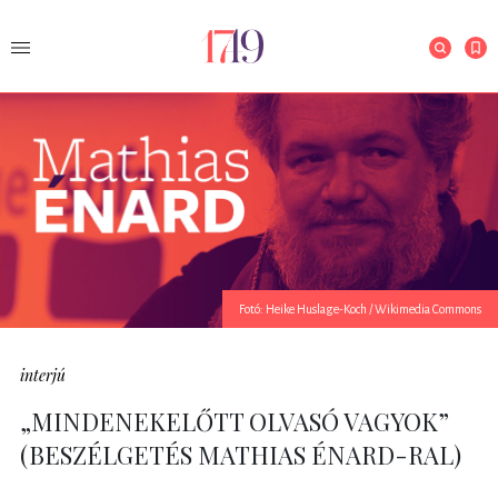
Fotó: Heike Huslage-Koch / Wikimedia Commons
interjú
„MINDENEKELŐTT OLVASÓ VAGYOK”
(BESZÉLGETÉS MATHIAS ÉNARD-RAL)