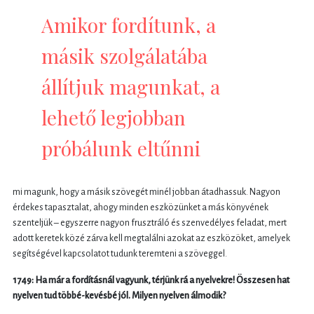
Amikor fordítunk, a
másik szolgálatába
állítjuk magunkat, a
lehető legjobban
próbálunk eltűnni
mi magunk, hogy a másik szövegét minél jobban átadhassuk. Nagyon
érdekes tapasztalat, ahogy minden eszközünket a más könyvének
szenteljük – egyszerre nagyon frusztráló és szenvedélyes feladat, mert
adott keretek közé zárva kell megtalálni azokat az eszközöket, amelyek
segítségével kapcsolatot tudunk teremteni a szöveggel.
1749: Ha már a fordításnál vagyunk, térjünk rá a nyelvekre! Összesen hat
nyelven tud többé-kevésbé jól. Milyen nyelven álmodik?