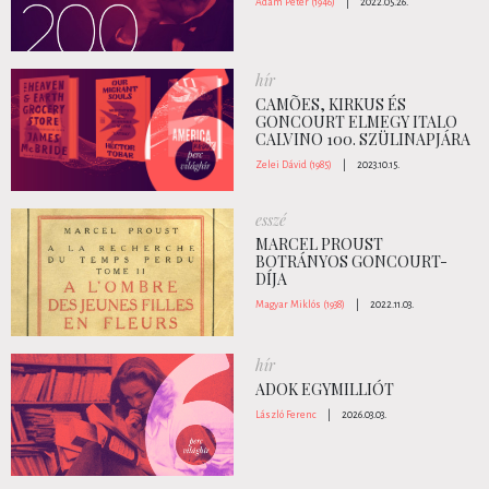
Ádám Péter (1946)
|
2022.05.26.
hír
CAMÕES, KIRKUS ÉS
GONCOURT ELMEGY ITALO
CALVINO 100. SZÜLINAPJÁRA
Zelei Dávid (1985)
|
2023.10.15.
esszé
MARCEL PROUST
BOTRÁNYOS GONCOURT-
DÍJA
Magyar Miklós (1938)
|
2022.11.03.
hír
ADOK EGYMILLIÓT
László Ferenc
|
2026.03.03.