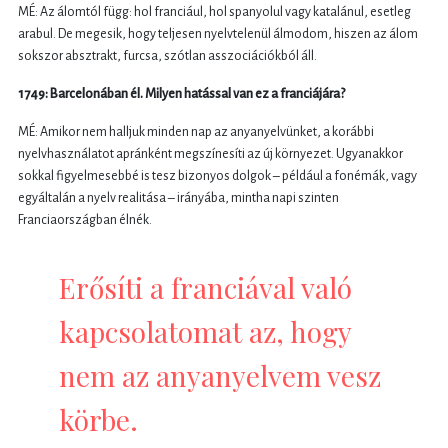
MÉ: Az álomtól függ: hol franciául, hol spanyolul vagy katalánul, esetleg
arabul. De megesik, hogy teljesen nyelvtelenül álmodom, hiszen az álom
sokszor absztrakt, furcsa, szótlan asszociációkból áll.
1749: Barcelonában él. Milyen hatással van ez a franciájára?
MÉ: Amikor nem halljuk minden nap az anyanyelvünket, a korábbi
nyelvhasználatot apránként megszínesíti az új környezet. Ugyanakkor
sokkal figyelmesebbé is tesz bizonyos dolgok – például a fonémák, vagy
egyáltalán a nyelv realitása – irányába, mintha napi szinten
Franciaországban élnék.
Erősíti a franciával való
kapcsolatomat az, hogy
nem az anyanyelvem vesz
körbe.