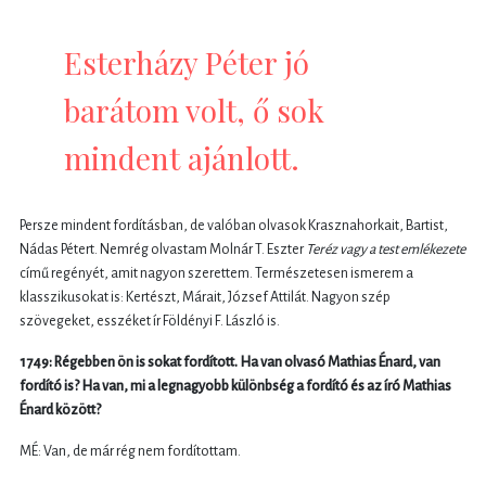
Esterházy Péter jó
barátom volt, ő sok
mindent ajánlott.
Persze mindent fordításban, de valóban olvasok Krasznahorkait, Bartist,
Nádas Pétert. Nemrég olvastam Molnár T. Eszter
Teréz vagy a test emlékezete
című regényét, amit nagyon szerettem. Természetesen ismerem a
klasszikusokat is: Kertészt, Márait, József Attilát. Nagyon szép
szövegeket, esszéket ír Földényi F. László is.
1749: Régebben ön is sokat fordított. Ha van olvasó Mathias Énard, van
fordító is? Ha van, mi a legnagyobb különbség a fordító és az író Mathias
Énard között?
MÉ: Van, de már rég nem fordítottam.