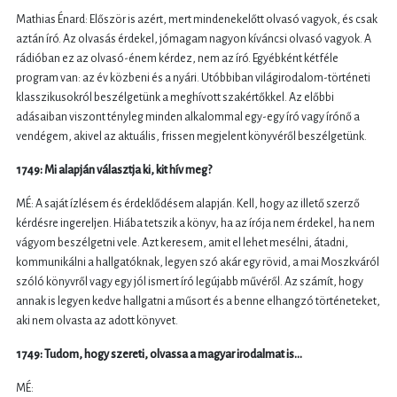
Mathias Énard: Először is azért, mert mindenekelőtt olvasó vagyok, és csak
aztán író. Az olvasás érdekel, jómagam nagyon kíváncsi olvasó vagyok. A
rádióban ez az olvasó-énem kérdez, nem az író. Egyébként kétféle
program van: az év közbeni és a nyári. Utóbbiban világirodalom-történeti
klasszikusokról beszélgetünk a meghívott szakértőkkel. Az előbbi
adásaiban viszont tényleg minden alkalommal egy-egy író vagy írónő a
vendégem, akivel az aktuális, frissen megjelent könyvéről beszélgetünk.
1749: Mi alapján választja ki, kit hív meg?
MÉ: A saját ízlésem és érdeklődésem alapján. Kell, hogy az illető szerző
kérdésre ingereljen. Hiába tetszik a könyv, ha az írója nem érdekel, ha nem
vágyom beszélgetni vele. Azt keresem, amit el lehet mesélni, átadni,
kommunikálni a hallgatóknak, legyen szó akár egy rövid, a mai Moszkváról
szóló könyvről vagy egy jól ismert író legújabb művéről. Az számít, hogy
annak is legyen kedve hallgatni a műsort és a benne elhangzó történeteket,
aki nem olvasta az adott könyvet.
1749: Tudom, hogy szereti, olvassa a magyar irodalmat is…
MÉ: