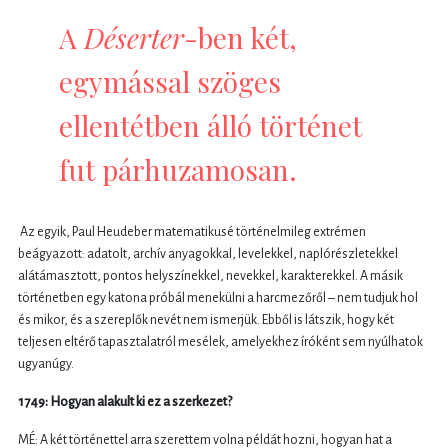
A
Déserter
-ben két,
egymással szöges
ellentétben álló történet
fut párhuzamosan.
Az egyik, Paul Heudeber matematikusé történelmileg extrémen
beágyazott: adatolt, archív anyagokkal, levelekkel, naplórészletekkel
alátámasztott, pontos helyszínekkel, nevekkel, karakterekkel. A másik
történetben egy katona próbál menekülni a harcmezőről – nem tudjuk hol
és mikor, és a szereplők nevét nem ismerjük. Ebből is látszik, hogy két
teljesen eltérő tapasztalatról mesélek, amelyekhez íróként sem nyúlhatok
ugyanúgy.
1749: Hogyan alakult ki ez a szerkezet?
MÉ: A két történettel arra szerettem volna példát hozni, hogyan hat a