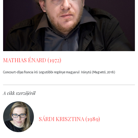
MATHIAS ÉNARD (1972)
Goncourt-díjas francia író. Legutóbbi regénye magyarul: Iránytű (Magvető, 2018)
A cikk szerzőjéről
SÁRDI KRISZTINA (1989)