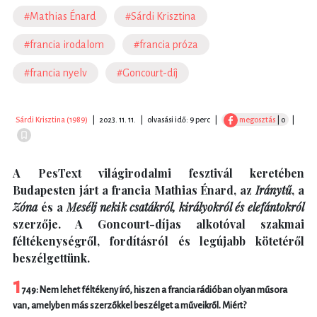
#Mathias Énard
#Sárdi Krisztina
#francia irodalom
#francia próza
#francia nyelv
#Goncourt-díj
Sárdi Krisztina (1989)
|
2023. 11. 11.
|
olvasási idő: 9 perc
|
megosztás
| 0
|
A PesText világirodalmi fesztivál keretében
Budapesten járt a francia Mathias Énard, az
Iránytű
, a
Zóna
és a
Mesélj nekik csatákról, királyokról és elefántokról
szerzője. A Goncourt-díjas alkotóval szakmai
féltékenységről, fordításról és legújabb kötetéről
beszélgettünk.
1
749: Nem lehet féltékeny író, hiszen a francia rádióban olyan műsora
van, amelyben más szerzőkkel beszélget a műveikről. Miért?