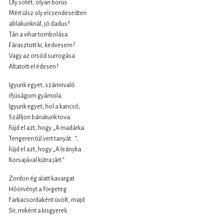
Oly sötét, olyan borús
Mért ülsz oly elcsendesedten
ablakunknál, jó dadus?
Tán a vihar tombolása
Fárasztott ki, kedvesem?
Vagy az orsód surrogása
Altatott el édesen?
Igyunk egyet, szánnivaló
ifjúságom gyámola.
Igyunk egyet, hol a kancsó,
Szálljon bánatunk tova.
Fújd el azt, hogy „A madárka
Tengeren túl vert tanyát…”;
Fújd el azt, hogy „A leányka
Korsajával kútra járt.”
Zordon ég alatt kavargat
Hóörvényt a förgeteg
Farkacsordaként üvölt, majd
Sír, miként a kisgyerek.