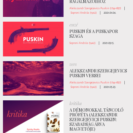
RÁGALMAZÓIHOZ
Alekszandr Szergejevics Puskin (1799-1837)
|
Soproni András (1942)
|
2021.01.04.
esszé
PUSKIN ÉS A PUSKAPOR
SZAGA
Soproni András (1942)
|
2021.03.15.
vers
ALEKSZANDR SZERGEJEVICS
PUSKIN VERSEI
Alekszandr Szergejevics Puskin (1799-1837)
|
Soproni András (1942)
|
2021.05.23.
kritika
A DÉMONOKKAL TÁNCOLÓ
PRÓFÉTA (ALEKSZANDR
SZERGEJEVICS PUSKIN:
SZABADSÁG ÁRVA
MAGVETŐJE)