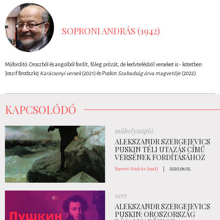
SOPRONI ANDRÁS (1942)
Műfordító. Oroszból és angolból fordít, főleg prózát, de kedvtelésből verseket is - kötetben:
Joszif Brodszkij
Karácsonyi versek
(2021) és Puskin
Szabadság árva magvetője
(2022).
KAPCSOLÓDÓ
műhelynapló
ALEKSZANDR SZERGEJEVICS
PUSKIN TÉLI UTAZÁS CÍMŰ
VERSÉNEK FORDÍTÁSÁHOZ
Soproni András (1942)
|
2020.06.05.
vers
ALEKSZANDR SZERGEJEVICS
PUSKIN: OROSZORSZÁG