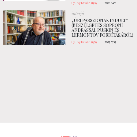
Gyürky Katalin (1976)
|
2023.04.13.
interjú
„ÚRI PASSZIÓNAK INDULT”
(BESZÉLGETÉS SOPRONI
ANDRÁSSAL PUSKIN ÉS
LERMONTOV FORDÍTÁSÁRÓL)
Gyürky Katalin (1976)
|
2023.07.13.