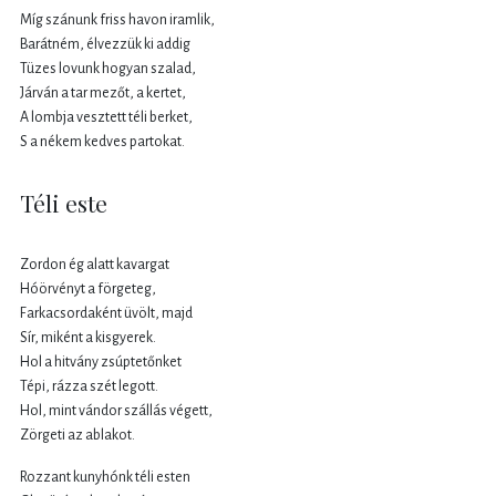
Míg szánunk friss havon iramlik,
Barátném, élvezzük ki addig
Tüzes lovunk hogyan szalad,
Járván a tar mezőt, a kertet,
A lombja vesztett téli berket,
S a nékem kedves partokat.
Téli este
Zordon ég alatt kavargat
Hóörvényt a förgeteg,
Farkacsordaként üvölt, majd
Sír, miként a kisgyerek.
Hol a hitvány zsúptetőnket
Tépi, rázza szét legott.
Hol, mint vándor szállás végett,
Zörgeti az ablakot.
Rozzant kunyhónk téli esten