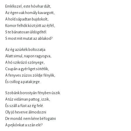
Emlékszel, este hóvihar dúlt,
Az égen vak homály kavargott,
A hold sápadtan bujdokolt,
Komor felhők közt jött az éjfél,
S te bánatosan üldögéltél.
S most mit mutat az ablakod?
Az ég azúrkék boltozatja
Alatt simul, napon ragyogva,
A hó szikrázó szőnyege,
Csupán a gyér liget sötétlik,
A fenyves zúzos zöldje fénylik,
És csillog a patak jege.
Szobánk borostyán fényben úszik.
A tűz vidáman pattog, izzik,
És száll a füst az ég felé.
Oly jó heverve álmodozni
De mondd: nem kéne béfogatni
A pejkónkat a szán elé?