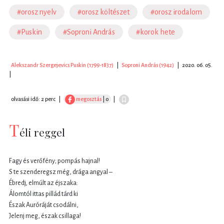
#orosz nyelv
#orosz költészet
#orosz irodalom
#Puskin
#Soproni András
#korok hete
Alekszandr Szergejevics Puskin (1799-1837)
|
Soproni András (1942)
|
2020. 06. 05.
|
olvasási idő: 2 perc
|
megosztás
| 0
|
T
éli reggel
Fagy és verőfény; pompás hajnal!
S te szenderegsz még, drága angyal –
Ébredj, elmúlt az éjszaka:
Álomtól ittas pillád tárd ki
Észak Auróráját csodálni,
Jelenj meg, észak csillaga!