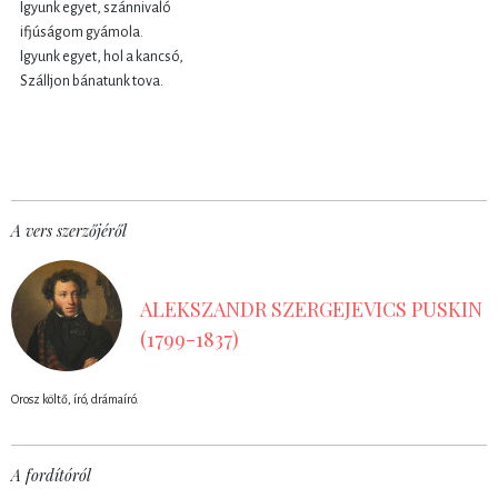
Igyunk egyet, szánnivaló
ifjúságom gyámola.
Igyunk egyet, hol a kancsó,
Szálljon bánatunk tova.
A vers szerzőjéről
ALEKSZANDR SZERGEJEVICS PUSKIN
(1799-1837)
Orosz költő, író, drámaíró.
A fordítóról