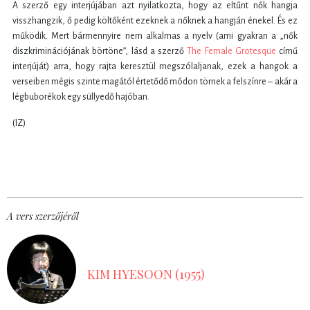
A szerző egy interjújában azt nyilatkozta, hogy az eltűnt nők hangja
visszhangzik, ő pedig költőként ezeknek a nőknek a hangján énekel. És ez
működik. Mert bármennyire nem alkalmas a nyelv (ami gyakran a „nők
diszkriminációjának börtöne”, lásd a szerző
The Female Grotesque
című
interjúját) arra, hogy rajta keresztül megszólaljanak, ezek a hangok a
verseiben mégis szinte magától értetődő módon törnek a felszínre – akár a
légbuborékok egy süllyedő hajóban.
(IZ)
A vers szerzőjéről
KIM HYESOON (1955)