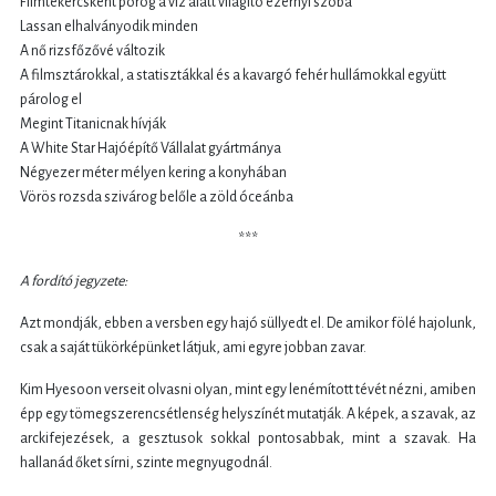
Filmtekercsként pörög a víz alatt világító ezernyi szoba
Lassan elhalványodik minden
A nő rizsfőzővé változik
A filmsztárokkal, a statisztákkal és a kavargó fehér hullámokkal együtt
párolog el
Megint Titanicnak hívják
A White Star Hajóépítő Vállalat gyártmánya
Négyezer méter mélyen kering a konyhában
Vörös rozsda szivárog belőle a zöld óceánba
***
A fordító jegyzete:
Azt mondják, ebben a versben egy hajó süllyedt el. De amikor fölé hajolunk,
csak a saját tükörképünket látjuk, ami egyre jobban zavar.
Kim Hyesoon verseit olvasni olyan, mint egy lenémított tévét nézni, amiben
épp egy tömegszerencsétlenség helyszínét mutatják. A képek, a szavak, az
arckifejezések, a gesztusok sokkal pontosabbak, mint a szavak. Ha
hallanád őket sírni, szinte megnyugodnál.