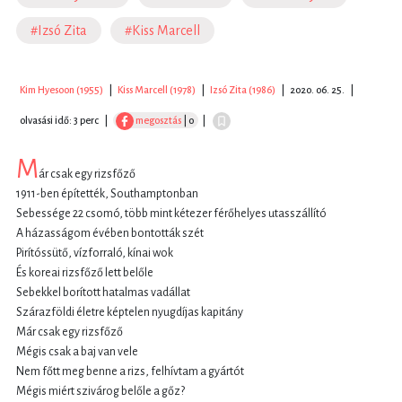
#Izsó Zita
#Kiss Marcell
Kim Hyesoon (1955)
|
Kiss Marcell (1978)
|
Izsó Zita (1986)
|
2020. 06. 25.
|
olvasási idő: 3 perc
|
megosztás
| 0
|
M
ár csak egy rizsfőző
1911-ben építették, Southamptonban
Sebessége 22 csomó, több mint kétezer férőhelyes utasszállító
A házasságom évében bontották szét
Pirítóssütő, vízforraló, kínai wok
És koreai rizsfőző lett belőle
Sebekkel borított hatalmas vadállat
Szárazföldi életre képtelen nyugdíjas kapitány
Már csak egy rizsfőző
Mégis csak a baj van vele
Nem főtt meg benne a rizs, felhívtam a gyártót
Mégis miért szivárog belőle a gőz?