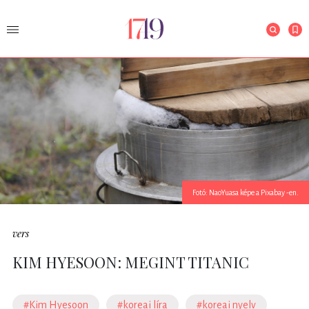
Fotó: NaoYuasa képe a Pixabay -en.
vers
KIM HYESOON: MEGINT TITANIC
#Kim Hyesoon
#koreai líra
#koreai nyelv