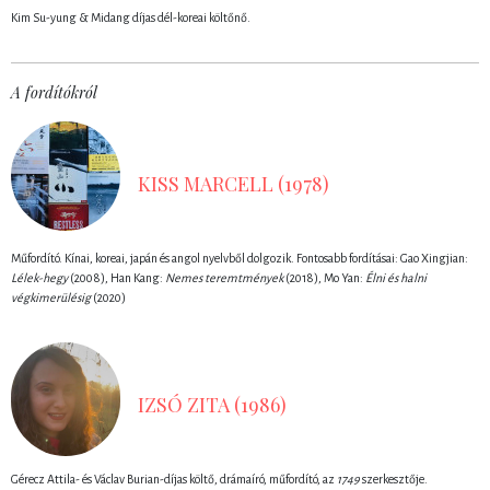
Kim Su-yung & Midang díjas dél-koreai költőnő.
A fordítókról
KISS MARCELL (1978)
Műfordító. Kínai, koreai, japán és angol nyelvből dolgozik. Fontosabb fordításai: Gao Xingjian:
Lélek-hegy
(2008), Han Kang:
Nemes teremtmények
(2018), Mo Yan:
Élni és halni
végkimerülésig
(2020)
IZSÓ ZITA (1986)
Gérecz Attila- és Václav Burian-díjas költő, drámaíró, műfordító, az
1749
szerkesztője.