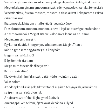
Vajon hány tonna rizst mostam meg eddig? Hajnalban kelek, rizst mosok
Megterítek, megint megmosom a rizst, edényt pucolok, kanalat fényesítek
Vécét tisztítok, és csak mosom, mosom, a rizst, a rizst. Lekaparom a zsírt a
csirke hasáról
Rizst mosok, kihúzom a hal belét, újhagymát vágok
És csak mosom, mosom, mosom, a rizst. Hajó kel át a végtelen óceánon
A rizsfőző márkája Megint Titanic, valóban ez lenne az én utam?
Megint, megint, megint.
Egy koreai rizsfőző horgonyoz a házamban, Megint Titanic
Kár, hogy sosem hagyta még el a konyhám
Elegem van a főzésből
Elég ételt készítettem
Mégis mi mást csinálnál helyette?
Kérdezi a rizsfőző
Kígyóként falnám fel a rizst, aztán körbenyalnám a szám
Válaszolom
Az edény körül a lángok, filmvetítőből sugárzó fénynyaláb, a hullámok
szépen lassan elpárolognak
A hajó a vászonfehér jéghegynek ütközik
Amit nappal képzeltem, éjszaka az óceánba süllyed