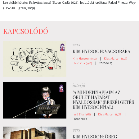
Legutóbbi kötete:
Bekerített erdő
(Scolar Kiadó, 2022), legutóbbi fordítása: Rafael Pinedo:
Plop
(FISZ-Kalligram, 2019).
KAPCSOLÓDÓ
vers
KIM HYESOON: VACSORÁRA
Kim Hyesoon (1955)
|
Kiss Marcell (1978)
|
Izsó Zita (1986)
|
2020.08.27.
interjú
"A MINDENNAPJAIM AZ
ŐRÜLET HATÁRÁT
NYALDOSSÁK" (BESZÉLGETÉS
KIM HYESOONNAL)
Izsó Zita (1986)
|
Kiss Marcell (1978)
|
2020.08.27.
vers
KIM HYESOON: ÖREG