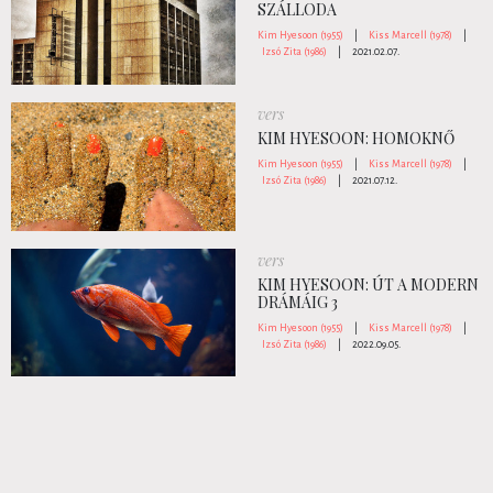
SZÁLLODA
Kim Hyesoon (1955)
|
Kiss Marcell (1978)
|
Izsó Zita (1986)
|
2021.02.07.
vers
KIM HYESOON: HOMOKNŐ
Kim Hyesoon (1955)
|
Kiss Marcell (1978)
|
Izsó Zita (1986)
|
2021.07.12.
vers
KIM HYESOON: ÚT A MODERN
DRÁMÁIG 3
Kim Hyesoon (1955)
|
Kiss Marcell (1978)
|
Izsó Zita (1986)
|
2022.09.05.