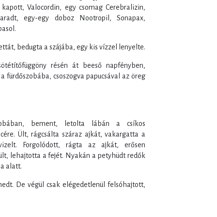
 kapott, Valocordin, egy csomag Cerebralizin,
adt, egy-egy doboz Nootropil, Sonapax,
asol.
tát, bedugta a szájába, egy kis vízzel lenyelte.
sötétítőfüggöny résén át beeső napfényben,
t a fürdőszobába, csoszogva papucsával az öreg
zobában, bement, letolta lábán a csíkos
ére. Ült, rágcsálta száraz ajkát, vakargatta a
vizelt. Forgolódott, rágta az ajkát, erősen
t, lehajtotta a fejét. Nyakán a petyhüdt redők
 alatt.
dt. De végül csak elégedetlenül felsóhajtott,