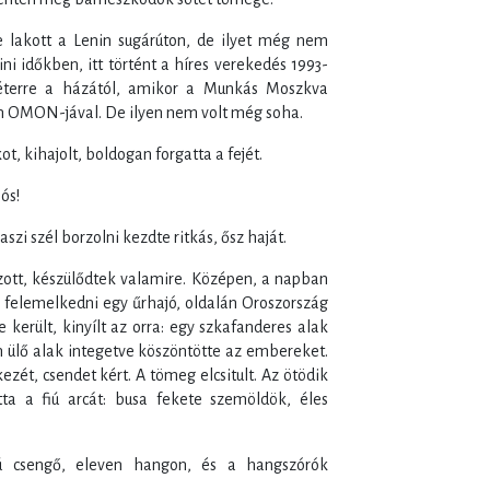
e lakott a Lenin sugárúton, de ilyet még nem
ini időkben, itt történt a híres verekedés 1993-
terre a házától, amikor a Munkás Moszkva
in OMON-jával. De ilyen nem volt még soha.
ot, kihajolt, boldogan forgatta a fejét.
ós!
szi szél borzolni kezdte ritkás, ősz haját.
ott, készülődtek valamire. Középen, a napban
t felemelkedni egy űrhajó, oldalán Oroszország
került, kinyílt az orra: egy szkafanderes alak
an ülő alak integetve köszöntötte az embereket.
kezét, csendet kért. A tömeg elcsitult. Az ötödik
átta a fiú arcát: busa fekete szemöldök, éles
 csengő, eleven hangon, és a hangszórók