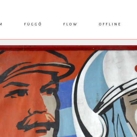
M
FÜGGŐ
FLOW
OFFLINE
ESSZÉ
HÍR
1749 KÖNYVEK
KRITIKA
INTERJÚ
RENDEZVÉNYEK
TANULMÁNY
MŰHELYNAPLÓ
PODCAST
IKSZEK
TOPLISTA