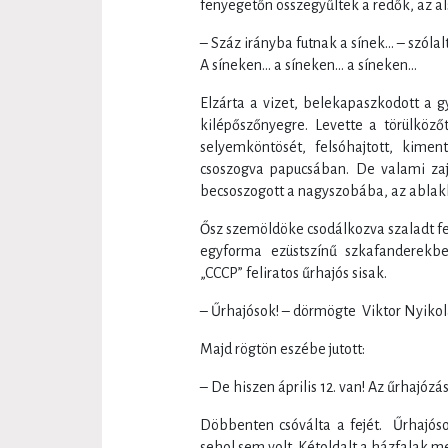
fenyegetőn összegyűltek a redők, az als
– Száz irányba futnak a sínek… – szóla
A síneken… a síneken… a síneken…
Elzárta a vizet, belekapaszkodott a g
kilépőszőnyegre. Levette a törülköző
selyemköntösét, felsóhajtott, kimen
csoszogva papucsában. De valami zaj
becsoszogott a nagyszobába, az ablak
Ősz szemöldöke csodálkozva szaladt fel:
egyforma ezüstszínű szkafanderekbe
„CCCP” feliratos űrhajós sisak.
– Űrhajósok! – dörmögte Viktor Nyikol
Majd rögtön eszébe jutott:
– De hiszen április 12. van! Az űrhajózás
Döbbenten csóválta a fejét. Űrhajósok
sehol sem volt. Kétoldalt a házfalak