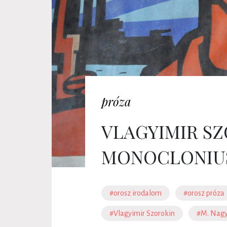
próza
VLAGYIMIR SZ
MONOCLONIU
#orosz irodalom
#orosz próza
#Vlagyimir Szorokin
#M. Nagy