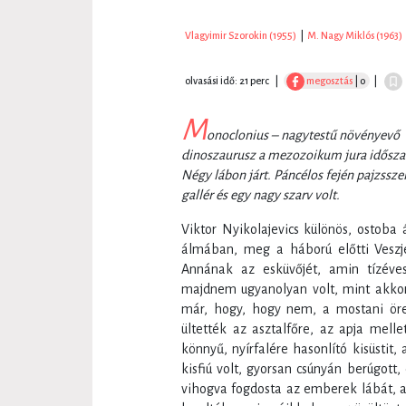
Vlagyimir Szorokin (1955)
|
M. Nagy Miklós (1963)
olvasási idő: 21 perc
|
megosztás
| 0
|
M
onoclonius – nagytestű növénye
dinoszaurusz a mezozoikum jura idősza
Négy lábon járt. Páncélos fején pajzssze
gallér és egy nagy szarv volt.
Viktor Nyikolajevics különös, ostoba
álmában, meg a háború előtti Veszj
Annának az esküvőjét, amin tízéve
majdnem ugyanolyan volt, mint akkor,
már, hogy, hogy nem, a mostani öre
ültették az asztalfőre, az apja melle
könnyű, nyírfalére hasonlító kisüstit
kisfiú volt, gyorsan csúnyán berúgott,
vihogva fogdosta az emberek lábát, a