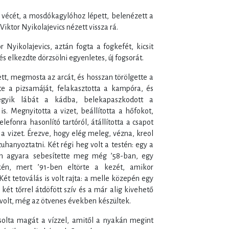
 a vécét, a mosdókagylóhoz lépett, belenézett a
Viktor Nyikolajevics nézett vissza rá.
Nyikolajevics, aztán fogta a fogkefét, kicsit
 elkezdte dörzsölni egyenletes, új fogsorát.
tt, megmosta az arcát, és hosszan törölgette a
tte a pizsamáját, felakasztotta a kampóra, és
 egyik lábát a kádba, belekapaszkodott a
s. Megnyitotta a vizet, beállította a hőfokot,
elefonra hasonlító tartóról, átállította a csapot
 a vizet. Érezve, hogy elég meleg, vézna, kreol
hanyoztatni. Két régi heg volt a testén: egy a
kan agyara sebesítette meg még ’58-ban, egy
én, mert ’91-ben eltörte a kezét, amikor
Két tetoválás is volt rajta: a melle közepén egy
 két tőrrel átdöfött szív és a már alig kivehető
i volt, még az ötvenes években készültek.
ocsolta magát a vízzel, amitől a nyakán megint