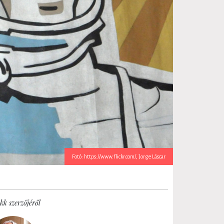
Fotó: https://www.flickr.com/, Jorge Láscar
kk szerzőjéről