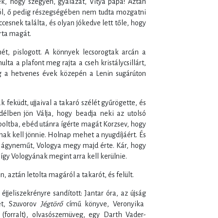
k, hogy szégyen, gyalázat, Vitya papa! Aztán
ól, ő pedig részegségében nem tudta mozgatni
iccesnek találta, és olyan jókedve lett tőle, hogy
írta magát.
ét, pislogott. A könnyek lecsorogtak arcán a
ta a plafont meg rajta a cseh kristálycsillárt,
g a hetvenes évek közepén a Lenin sugárúton
 feküdt, ujjaival a takaró szélét gyűrögette, és
délben jön Válja, hogy beadja neki az utolsó
rboltba, ebéd utánra ígérte magát Korzsev, hogy
k kell jönnie. Holnap mehet a nyugdíjáért. És
 ágyneműt, Vologya megy majd érte. Kár, hogy
gy Vologyának megint arra kell kerülnie.
 aztán letolta magáról a takarót, és felült.
éjjeliszekrényre sandított: Jantar óra, az újság
et, Szuvorov
Jégtörő
című könyve, Veronyika
 (forralt), olvasószemüveg, egy Darth Vader-