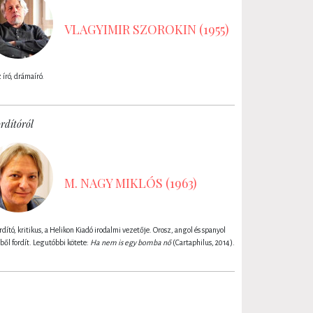
VLAGYIMIR SZOROKIN (1955)
 író, drámaíró.
rdítóról
M. NAGY MIKLÓS (1963)
dító, kritikus, a Helikon Kiadó irodalmi vezetője. Orosz, angol és spanyol
ből fordít. Legutóbbi kötete:
Ha nem is egy bomba nő
(Cartaphilus, 2014).