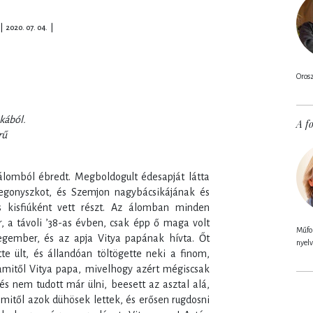
|
2020. 07. 04.
|
Orosz
vő
kából.
A fo
rű
 álomból ébredt. Megboldogult édesapját látta
egonyszkot, és Szemjon nagybácsikájának és
s kisfiúként vett részt. Az álomban minden
 a távoli ’38-as évben, csak épp ő maga volt
Műfor
gember, és az apja Vitya papának hívta. Őt
nyelv
tte ült, és állandóan töltögette neki a finom,
, amitől Vitya papa, mivelhogy azért mégiscsak
 és nem tudott már ülni, beesett az asztal alá,
mitől azok dühösek lettek, és erősen rugdosni