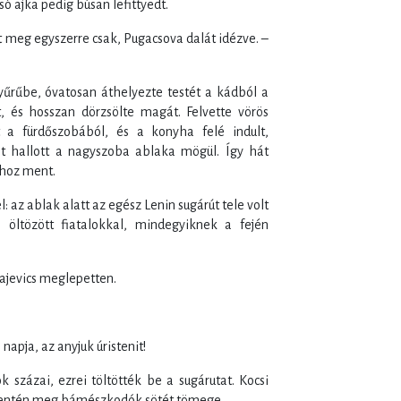
ó ajka pedig búsan lefittyedt.
lt meg egyszerre csak, Pugacsova dalát idézve. –
yűrűbe, óvatosan áthelyezte testét a kádból a
t, és hosszan dörzsölte magát. Felvette vörös
t a fürdőszobából, és a konyha felé indult,
t hallott a nagyszoba ablaka mögül. Így hát
hoz ment.
 az ablak alatt az egész Lenin sugárút tele volt
 öltözött fiatalokkal, mindegyiknek a fején
ajevics meglepetten.
 napja, az anyjuk úristenit!
 százai, ezrei töltötték be a sugárutat. Kocsi
 mentén meg bámészkodók sötét tömege.