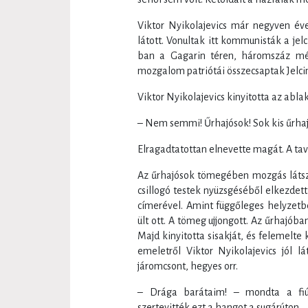
Viktor Nyikolajevics már negyven év
látott. Vonultak itt kommunisták a jelc
ban a Gagarin téren, háromszáz mé
mozgalom patriótái összecsaptak Jelc
Viktor Nyikolajevics kinyitotta az ablak
– Nem semmi! Űrhajósok! Sok kis űrhaj
Elragadtatottan elnevette magát. A tava
Az űrhajósok tömegében mozgás látsz
csillogó testek nyüzsgéséből elkezdet
címerével. Amint függőleges helyzetbe 
ült ott. A tömeg ujjongott. Az űrhajób
Majd kinyitotta sisakját, és felemelte 
emeletről Viktor Nyikolajevics jól l
járomcsont, hegyes orr.
– Drága barátaim! – mondta a fiú
szertevitték ezt a hangot a sugárúton.