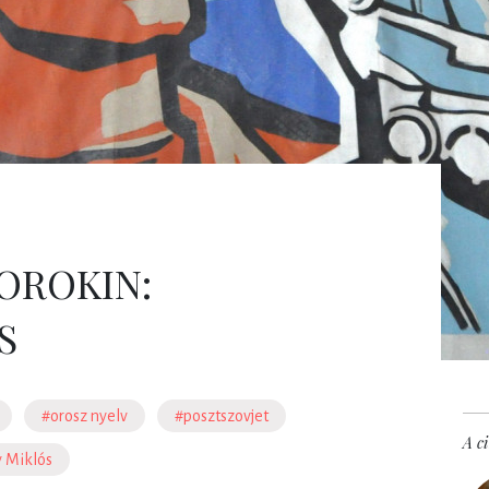
OROKIN:
S
#orosz nyelv
#posztszovjet
A ci
 Miklós