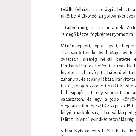
Felállt, felhúzta a nadrágját, lehúzta
tükörbe. A tükörből a nyolcvankét éves 
– Guten morgen – mondta neki Viktor 
remegő kézzel fogkrémet nyomott rá, és
Miután végzett, köpött egyet, öblögete
rózsaszínű törülközővel. Majd levete
óvatosan, sietség nélkül betette
fémkarikába, és belépett a másikkal i
levette a zuhanyfejet a háború előtti t
zuhanyra, és sovány lábára irányította
testét, megereszkedett hasát kezdte zu
bal csípőjén, ott egy sebesült vad
vadászaton, és egy a jobb könyök
megcsúszott a lépcsőház kapuja előtt. 
kígyót markoló sas, a bal vállán pedig
felirat: „Nyina”. Mindkét tetoválás rég
Viktor Nyikolajevics fejét lehajtva l