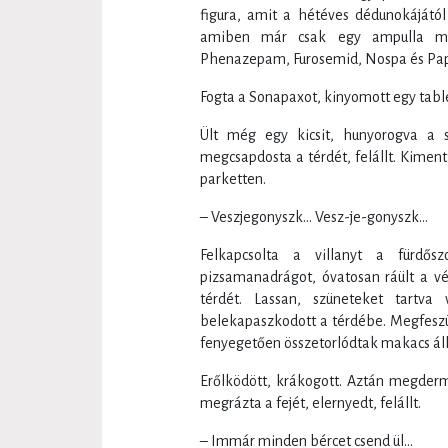
figura, amit a hétéves dédunokájától
amiben már csak egy ampulla mar
Phenazepam, Furosemid, Nospa és Pap
Fogta a Sonapaxot, kinyomott egy tablet
Ült még egy kicsit, hunyorogva a 
megcsapdosta a térdét, felállt. Kimen
parketten.
– Veszjegonyszk… Vesz-je-gonyszk…
Felkapcsolta a villanyt a fürdős
pizsamanadrágot, óvatosan ráült a véc
térdét. Lassan, szüneteket tartva 
belekapaszkodott a térdébe. Megfeszül
fenyegetően összetorlódtak makacs álla
Erőlködött, krákogott. Aztán megderme
megrázta a fejét, elernyedt, felállt.
– Immár minden bércet csend ül…