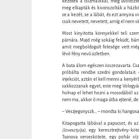
kezdték a csizmáikkal, meg üvöltözte
meg elkapták és kivonszolták a házb
se a kezét, se a lábát, és ezt annyira v
csak nevetett, nevetett, amíg el nem s
Most kinyitotta könnyekkel teli szem
párnára. Majd még sokáig feküdt, bámul
amit megboldogult felesége vett mé
lévő Fény nevű üzletben.
A buta álom egészen összezavarta. Csak
próbálta rendbe szedni gondolatait: 
injekciót, aztán el kell menni a kenyé
sakkozzanak egyet, este meg Vologyána
holnap el lehet hozni a mosodából az
nem ma, akkor ő maga útba ejtené, de í
– Veszjegonyszk… – mondta ki hangosan,
Kitapogatta lábával a papucsot, és az 
(Izvesztyija)
, egy keresztrejtvény-köt
Tusnova verseskötete, egy pohár víz