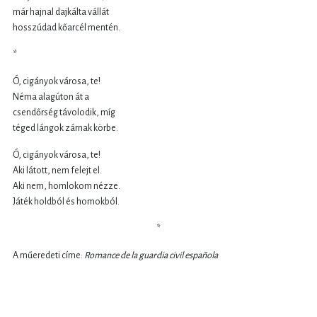
már hajnal dajkálta vállát
hosszúdad kőarcél mentén.
*
Ó, cigányok városa, te!
Néma alagúton át a
csendőrség távolodik, míg
téged lángok zárnak körbe.
Ó, cigányok városa, te!
Aki látott, nem felejt el.
Aki nem, homlokom nézze.
Játék holdból és homokból.
*
A műeredeti címe:
Romance de la guardia civil española