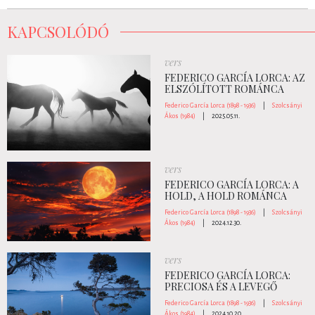
KAPCSOLÓDÓ
vers
FEDERICO GARCÍA LORCA: AZ
ELSZÓLÍTOTT ROMÁNCA
Federico García Lorca (1898 - 1936)
|
Szolcsányi
Ákos (1984)
|
2025.05.11.
vers
FEDERICO GARCÍA LORCA: A
HOLD, A HOLD ROMÁNCA
Federico García Lorca (1898 - 1936)
|
Szolcsányi
Ákos (1984)
|
2024.12.30.
vers
FEDERICO GARCÍA LORCA:
PRECIOSA ÉS A LEVEGŐ
Federico García Lorca (1898 - 1936)
|
Szolcsányi
Ákos (1984)
|
2024.10.20.