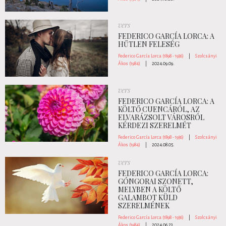
vers
FEDERICO GARCÍA LORCA: A
HŰTLEN FELESÉG
Federico García Lorca (1898 - 1936)
|
Szolcsányi
Ákos (1984)
|
2024.09.09.
vers
FEDERICO GARCÍA LORCA: A
KÖLTŐ CUENCÁRÓL, AZ
ELVARÁZSOLT VÁROSRÓL
KÉRDEZI SZERELMÉT
Federico García Lorca (1898 - 1936)
|
Szolcsányi
Ákos (1984)
|
2024.08.05.
vers
FEDERICO GARCÍA LORCA:
GÓNGORAI SZONETT,
MELYBEN A KÖLTŐ
GALAMBOT KÜLD
SZERELMÉNEK
Federico García Lorca (1898 - 1936)
|
Szolcsányi
Ákos (1984)
|
2024.06.23.