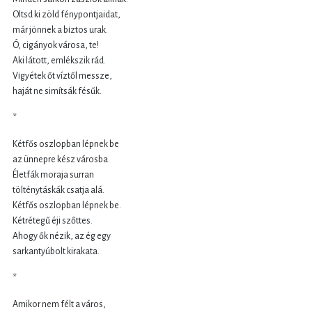
Oltsd ki zöld fénypontjaidat,
már jönnek a biztos urak.
Ó, cigányok városa, te!
Aki látott, emlékszik rád.
Vigyétek őt víztől messze,
haját ne simítsák fésűk.
*
Kétfős oszlopban lépnek be
az ünnepre kész városba.
Életfák moraja surran
tölténytáskák csatja alá.
Kétfős oszlopban lépnek be.
Kétrétegű éji szőttes.
Ahogy ők nézik, az ég egy
sarkantyúbolt kirakata.
*
Amikor nem félt a város,