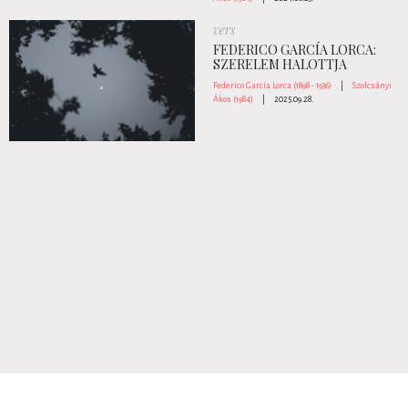
vers
FEDERICO GARCÍA LORCA:
SZERELEM HALOTTJA
Federico García Lorca (1898 - 1936)
|
Szolcsányi
Ákos (1984)
|
2025.09.28.