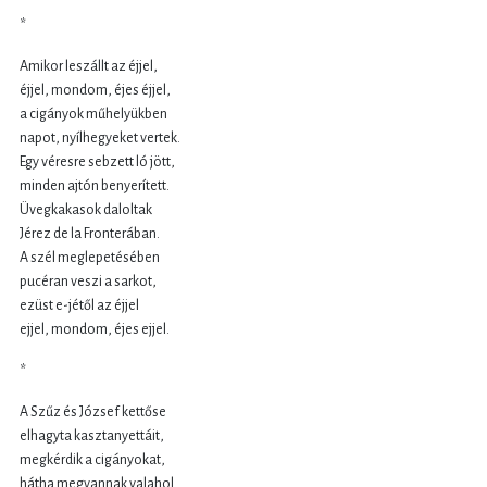
*
Amikor leszállt az éjjel,
éjjel, mondom, éjes éjjel,
a cigányok műhelyükben
napot, nyílhegyeket vertek.
Egy véresre sebzett ló jött,
minden ajtón benyerített.
Üvegkakasok daloltak
Jérez de la Fronterában.
A szél meglepetésében
pucéran veszi a sarkot,
ezüst e-jétől az éjjel
ejjel, mondom, éjes ejjel.
*
A Szűz és József kettőse
elhagyta kasztanyettáit,
megkérdik a cigányokat,
hátha megvannak valahol.