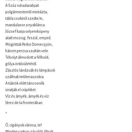
A Szűz ruhadarabjait
polgármesterről mintázta,
tábla csokiról szedte le,
mandulasor a nyaklánca.
József karja selyemköpeny
alatt mozog, feszül, ernyed.
Mögöttük Pedro Domecq jön,
három perzsa szultán vele.
Tébolyt álmodott a félhold,
gólya önkívületéről.
Zászlós lándzsák és lámpások
szállnak tetőteraszokra.
A tükrök előtt táncosnők
siratják el csípőiket.
Víz és árnyék, árnyék és víz
Jérez de la Fronterában.
*
Ó, cigányok városa, te!
Minden sarkon zászlók állnak.