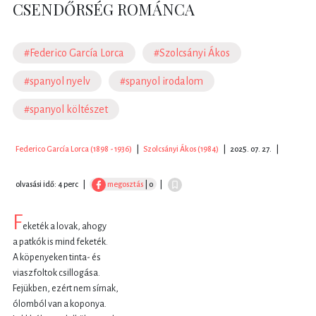
CSENDŐRSÉG ROMÁNCA
#Federico García Lorca
#Szolcsányi Ákos
#spanyol nyelv
#spanyol irodalom
#spanyol költészet
Federico García Lorca (1898 - 1936)
|
Szolcsányi Ákos (1984)
|
2025. 07. 27.
|
olvasási idő: 4 perc
|
megosztás
| 0
|
F
eketék a lovak, ahogy
a patkók is mind feketék.
A köpenyeken tinta- és
viaszfoltok csillogása.
Fejükben, ezért nem sírnak,
ólomból van a koponya.