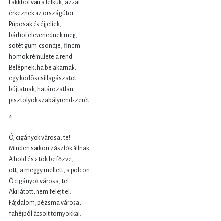
Lakkból van a lelkük, azzal
érkeznek az országúton.
Púposak és éjjeliek,
bárhol elevenednek meg,
sötét gumi csöndje, finom
homok rémülete a rend.
Belépnek, ha be akarnak,
egy ködös csillagászatot
bújtatnak, határozatlan
pisztolyok szabályrendszerét.
*
Ó, cigányok városa, te!
Minden sarkon zászlók állnak.
A hold és a tök befőzve,
ott, a meggy mellett, a polcon.
Ó cigányok városa, te!
Aki látott, nem felejt el.
Fájdalom, pézsma városa,
fahéjból ácsolt tornyokkal.