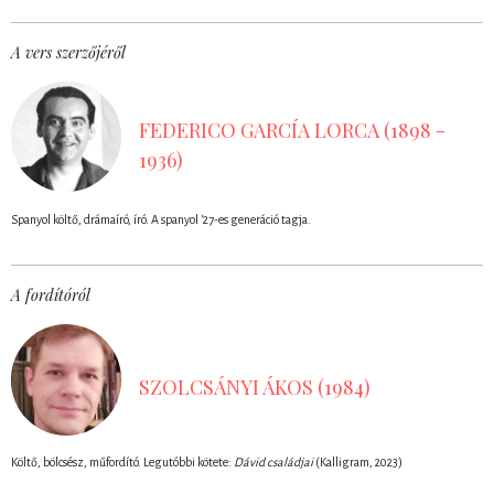
A vers szerzőjéről
FEDERICO GARCÍA LORCA (1898 -
1936)
Spanyol költő, drámaíró, író. A spanyol '27-es generáció tagja.
A fordítóról
SZOLCSÁNYI ÁKOS (1984)
Költő, bölcsész, műfordító. Legutóbbi kötete:
Dávid családjai
(Kalligram, 2023)