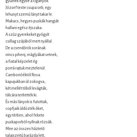
gyűlnek egybe a cigányok.
József teste csupa seb, egy
lehunyt szemű lányt takar le.
Makacs, hegyes puskák hangját
hallani egész éjszaka.
A szűz gyerekeket gyógyít
csillag szájából mert nyállal.
De a csendőrök sorának
nincs pihenj, máglyákat vetnek,
a fiatal képzelet ég
porrá rajtuk meztelenül.
Camborióéktól Rosa
kapujukban ül zokogva,
két mellét tőből levágták,
tálcára terítették ki.
És más lányok is futottak,
copfjaik üldözték őket,
egy térben, ahol fekete
puskaporból nyílnak rózsák.
Mire az összes háztető
talajszintű barázda lett,