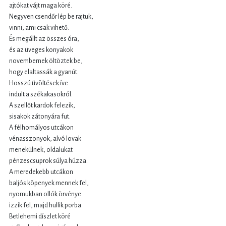
ajtókat vájt maga köré.
Negyven csendőr lép be rajtuk,
vinni, ami csak vihető.
És megállt az összes óra,
és az üveges konyakok
novembernek öltöztek be,
hogy elaltassák a gyanút.
Hosszú üvöltések íve
indult a székakasokról.
A szellőt kardok felezik,
sisakok zátonyára fut.
A félhomályos utcákon
vénasszonyok, alvó lovak
menekülnek, oldalukat
pénzescsuprok súlya húzza.
A meredekebb utcákon
baljós köpenyek mennek fel,
nyomukban ollók örvénye
izzik fel, majd hullik porba.
Betlehemi díszlet köré