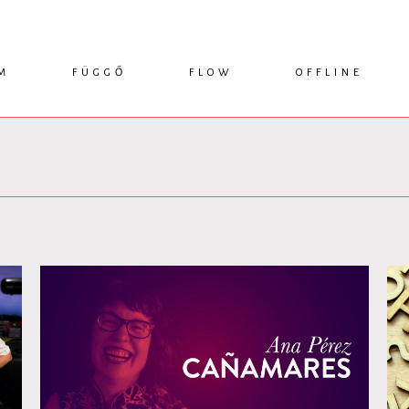
M
FÜGGŐ
FLOW
OFFLINE
ESSZÉ
HÍR
1749 KÖNYVEK
KRITIKA
INTERJÚ
RENDEZVÉNYEK
TANULMÁNY
MŰHELYNAPLÓ
PODCAST
IKSZEK
TOPLISTA