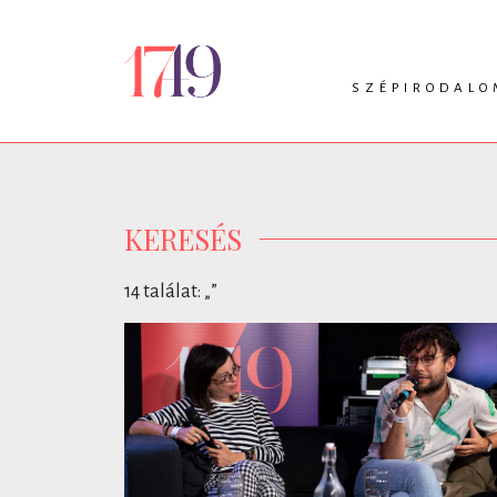
SZÉPIRODALO
INTRO
VERS
PRÓZA
DRÁMA
KERESÉS
14 találat: „
”