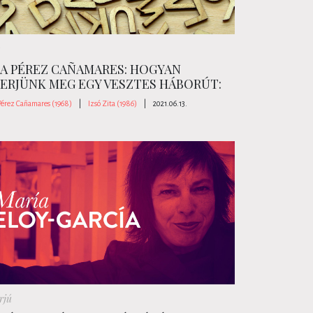
A PÉREZ CAÑAMARES: HOGYAN
ERJÜNK MEG EGY VESZTES HÁBORÚT:
Pérez Cañamares (1968)
|
Izsó Zita (1986)
|
2021.06.13.
rjú