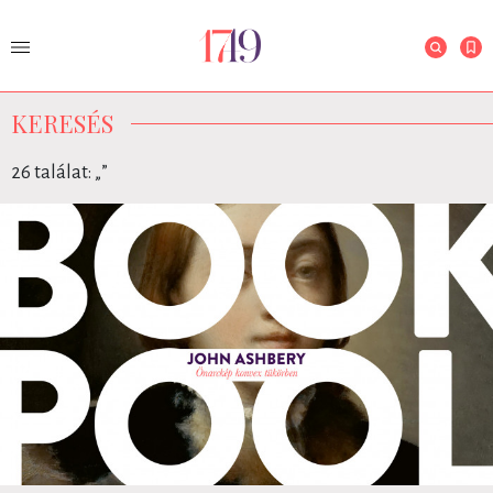
KERESÉS
26 találat: „
”