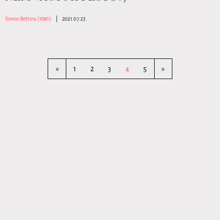
Simon Bettina (1990)
|
2021.07.23.
«
1
2
3
4
5
»