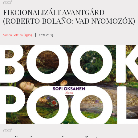
esszé
FIKCIONALIZÁLT AVANTGÁRD
(ROBERTO BOLAÑO: VAD NYOMOZÓK)
Simon Bettina (1990)
|
2022.01.13.
esszé