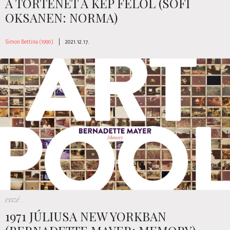
A TÖRTÉNET A KÉP FELŐL (SOFI
OKSANEN: NORMA)
Simon Bettina (1990)
|
2021.12.17.
esszé
1971 JÚLIUSA NEW YORKBAN