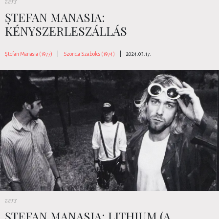
vers
ȘTEFAN MANASIA:
KÉNYSZERLESZÁLLÁS
Ștefan Manasia (1977)
|
Szonda Szabolcs (1974)
|
2024.03.17.
vers
ȘTEFAN MANASIA: LITHIUM (A