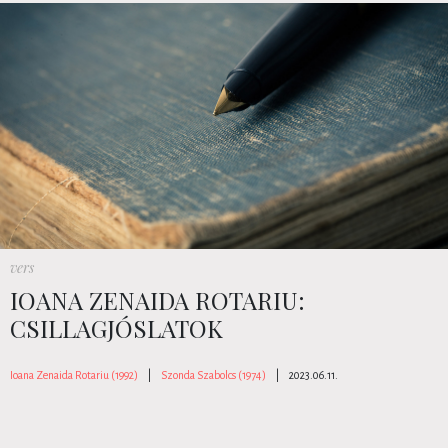
vers
IOANA ZENAIDA ROTARIU:
CSILLAGJÓSLATOK
Ioana Zenaida Rotariu (1992)
|
Szonda Szabolcs (1974)
|
2023.06.11.