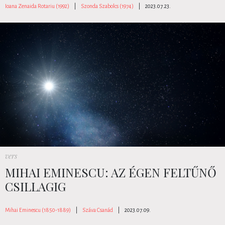
Ioana Zenaida Rotariu (1992)
|
Szonda Szabolcs (1974)
|
2023.07.23.
vers
MIHAI EMINESCU: AZ ÉGEN FELTŰNŐ
CSILLAGIG
Mihai Eminescu (1850-1889)
|
Száva Csanád
|
2023.07.09.