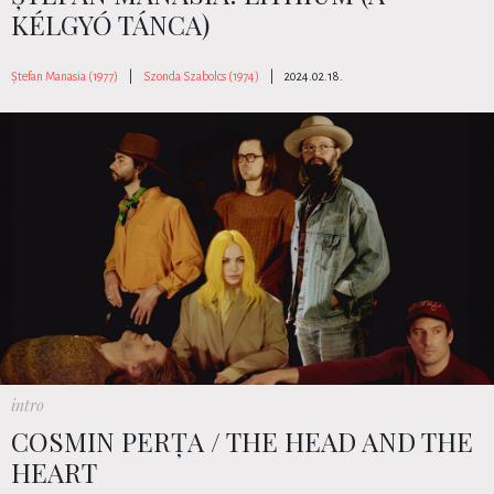
KÉLGYÓ TÁNCA)
Ștefan Manasia (1977)
|
Szonda Szabolcs (1974)
|
2024.02.18.
intro
COSMIN PERȚA / THE HEAD AND THE
HEART