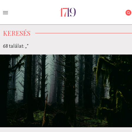
KERESÉS
68 találat: „
”