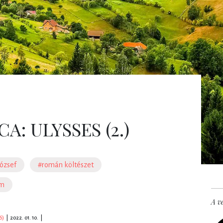
A: ULYSSES (2.)
ózsef
#román költészet
om
A ve
6)
|
2022. 01. 10.
|