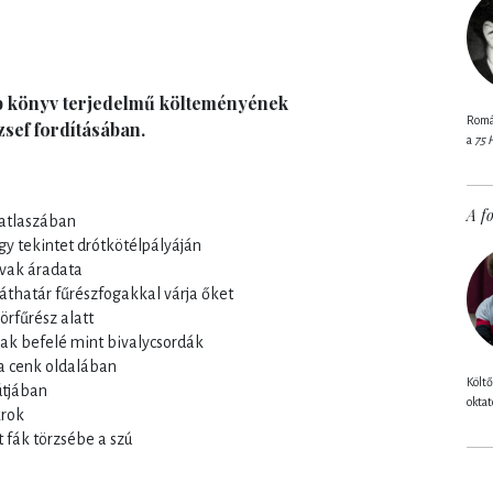
bb könyv terjedelmű költeményének
Román
zsef fordításában.
a
75 
A fo
atlaszában
egy tekintet drótkötélpályáján
avak áradata
 láthatár fűrészfogakkal várja őket
örfűrész alatt
gnak befelé mint bivalycsordák
 a cenk oldalában
Költő
útjában
oktat
krok
 fák törzsébe a szú