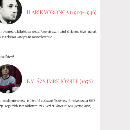
ILARIE VORONCA (1903-1946)
 avantgárd költő és esszéista. A román avantgárd két fontos folyóiratának,
H.P.
-nek és az
Integral
nak a szerkesztője.
rdítóról
BALÁZS IMRE JÓZSEF (1976)
, irodalomtörténész, műfordító, a
Korunk
főszerkesztő-helyettese, a BBTE
ója. Legutóbbi fordításkötete: Max Blecher:
Áttetsző test
(Lector, 2018)