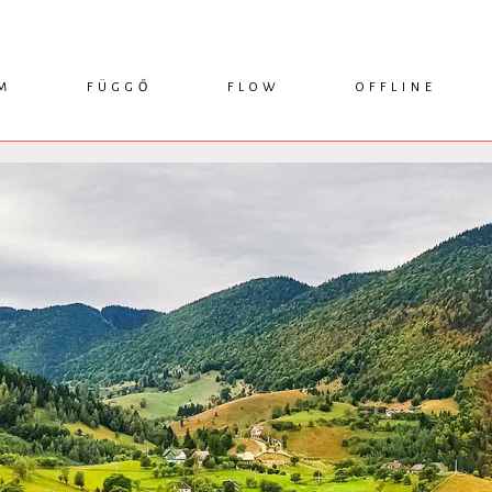
M
FÜGGŐ
FLOW
OFFLINE
ESSZÉ
HÍR
1749 KÖNYVEK
KRITIKA
INTERJÚ
RENDEZVÉNYEK
TANULMÁNY
MŰHELYNAPLÓ
PODCAST
IKSZEK
TOPLISTA