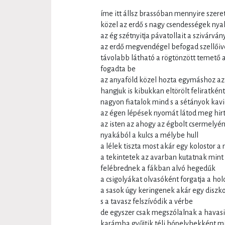
íme itt állsz brassóban mennyire szere
közel az erdő s nagy csendességek ny
az ég szétnyitja pávatollait a szivárvá
az erdő megvendégel befogad szellői
távolabb látható a rögtönzött temető 
fogadta be
az anyaföld közel hozta egymáshoz az 
hangjuk is kibukkan eltörölt feliratként
nagyon fiatalok mind s a sétányok kavi
az égen lépések nyomát látod meg hir
az isten az ahogy az égbolt csermelyén l
nyakából a kulcs a mélybe hull
a lélek tiszta most akár egy kolostor a 
a tekintetek az avarban kutatnak mint 
felébrednek a fákban alvó hegedűk
a csigolyákat olvasóként forgatja a hol
a sasok úgy keringenek akár egy diszk
s a tavasz felszívódik a vérbe
de egyszer csak megszólalnak a havasi
karámba gyűjtik téli hópelyhekként mi