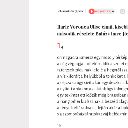
olvasási idő: 3 perc
|
megosztás
| 0
|
Ilarie Voronca Ulise című, kise
második részlete Balázs Imre Jó
1
4
önmagadra ismersz egy mosoly térkép
az ég végtagjai fölfelé küldik a szelet 
fatörzsek zúdulnak lefelé a hegyről sz
a víz kifordítja helyükből a tönköket a
az éjszaka úgy sivít akár egy deszka a k
a nyitott ablakon az illatok úgy tolon
egy tekintet ott időzik még brassóban
a hang pihéi kialszanak a beszéd alag
a fények elfáradnak a lejtőn akár a bo
s a szomorúság járatokat váj beléd mint
15