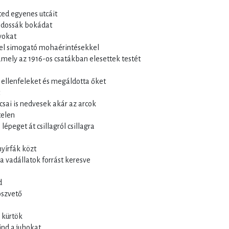
ted egyenes utcáit
aldossák bokádat
nyokat
vel simogató mohaérintésekkel
amely az 1916-os csatákban elesettek testét
ellenfeleket és megáldotta őket
csai is nedvesek akár az arcok
telen
épeget át csillagról csillagra
nyírfák közt
a vadállatok forrást keresve
d
oszvető
 kürtök
nd a juhokat