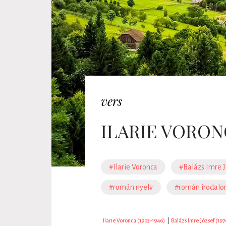
vers
ILARIE VORONC
#Ilarie Voronca
#Balázs Imre J
#román nyelv
#román irodal
Ilarie Voronca (1903-1946)
|
Balázs Imre József (197