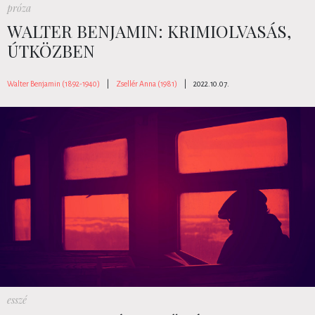
próza
WALTER BENJAMIN: KRIMIOLVASÁS,
ÚTKÖZBEN
Walter Benjamin (1892-1940)
|
Zsellér Anna (1981)
|
2022.10.07.
esszé