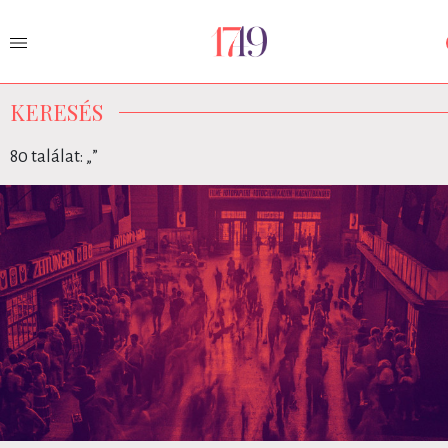
KERESÉS
80 találat: „
”