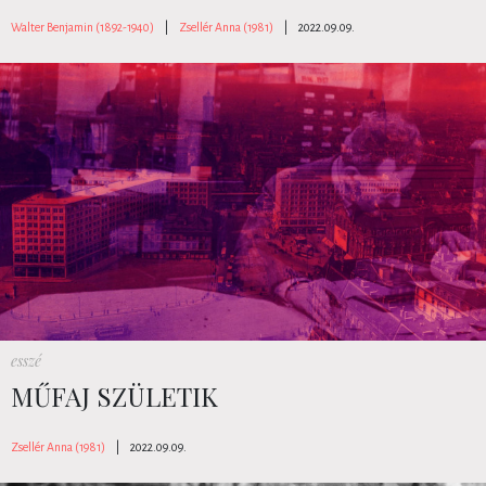
Walter Benjamin (1892-1940)
|
Zsellér Anna (1981)
|
2022.09.09.
esszé
MŰFAJ SZÜLETIK
Zsellér Anna (1981)
|
2022.09.09.