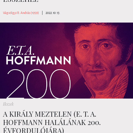
Vágvölgyi B. András (1959)
|
2022.10.13.
Ikszek
A KIRÁLY MEZTELEN (E. T. A.
HOFFMANN HALÁLÁNAK 200.
ÉVFORDULÓJÁRA)