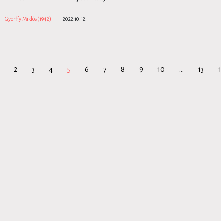
Györffy Miklós (1942)
|
2022.10.12.
2
3
4
5
6
7
8
9
10
...
13