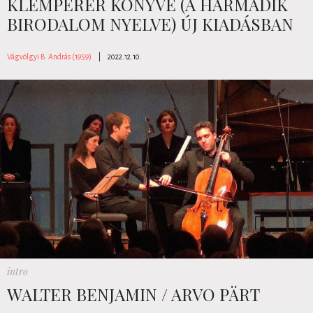
KLEMPERER KÖNYVE (A HARMADIK
BIRODALOM NYELVE) ÚJ KIADÁSBAN
Vágvölgyi B. András (1959)
|
2022.12.10.
intro
WALTER BENJAMIN / ARVO PÄRT