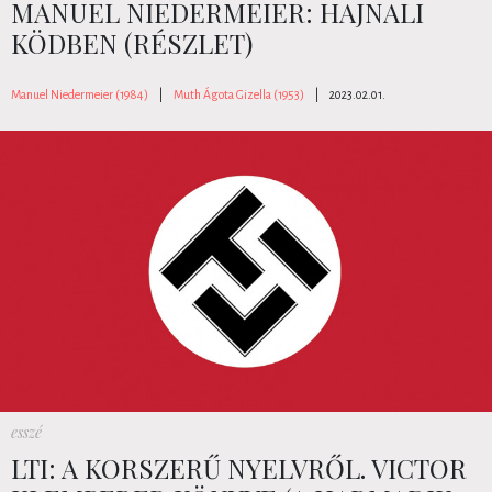
MANUEL NIEDERMEIER: HAJNALI
KÖDBEN (RÉSZLET)
Manuel Niedermeier (1984)
|
Muth Ágota Gizella (1953)
|
2023.02.01.
esszé
LTI: A KORSZERŰ NYELVRŐL. VICTOR