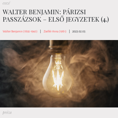
esszé
WALTER BENJAMIN: PÁRIZSI
PASSZÁZSOK – ELSŐ JEGYZETEK (4.)
Walter Benjamin (1892-1940)
|
Zsellér Anna (1981)
|
2023.02.03.
próza