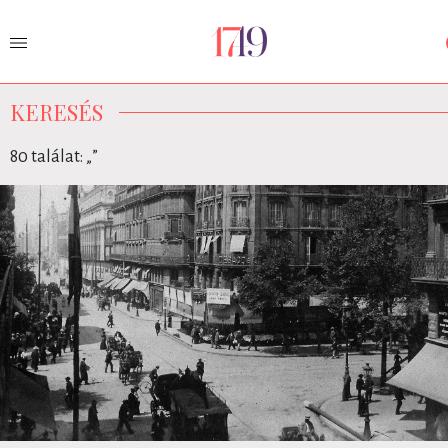
KERESÉS
80 találat: „
”