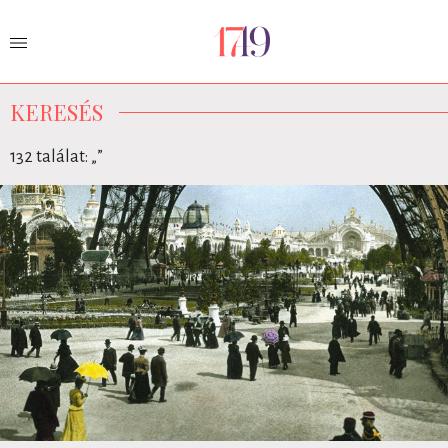
KERESÉS
132 találat: „
”