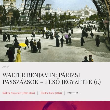
esszé
WALTER BENJAMIN: PÁRIZSI
PASSZÁZSOK – ELSŐ JEGYZETEK (1.)
Walter Benjamin (1892-1940)
|
Zsellér Anna (1981)
|
2022.11.10.