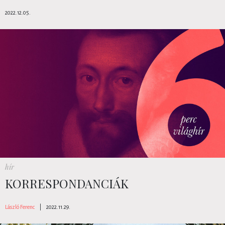
2022.12.05.
hír
KORRESPONDANCIÁK
László Ferenc
|
2022.11.29.