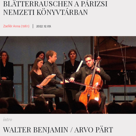
BLÄTTERRAUSCHEN A PÁRIZSI
NEMZETI KÖNYVTÁRBAN
Zsellér Anna (1981)
|
2022.12.09.
intro
WALTER BENJAMIN / ARVO PÄRT