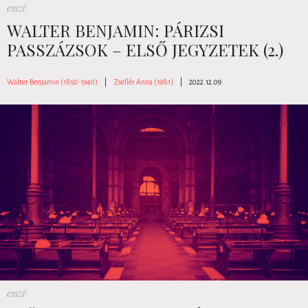
esszé
WALTER BENJAMIN: PÁRIZSI
PASSZÁZSOK – ELSŐ JEGYZETEK (2.)
Walter Benjamin (1892-1940)
|
Zsellér Anna (1981)
|
2022.12.09.
esszé