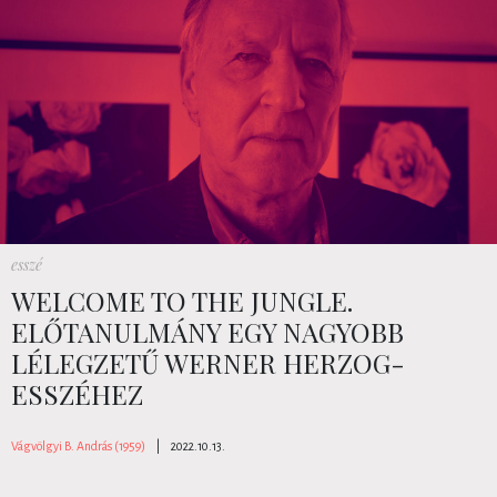
esszé
WELCOME TO THE JUNGLE.
ELŐTANULMÁNY EGY NAGYOBB
LÉLEGZETŰ WERNER HERZOG-
ESSZÉHEZ
Vágvölgyi B. András (1959)
|
2022.10.13.