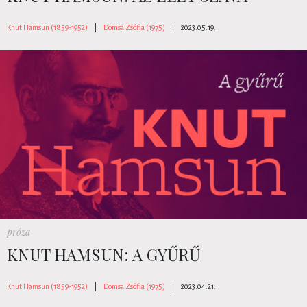
Knut Hamsun (1859-1952)
|
Domsa Zsófia (1975)
|
2023.05.19.
próza
KNUT HAMSUN: A GYŰRŰ
Knut Hamsun (1859-1952)
|
Domsa Zsófia (1975)
|
2023.04.21.