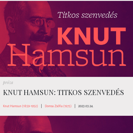
próza
KNUT HAMSUN: TITKOS SZENVEDÉS
Knut Hamsun (1859-1952)
|
Domsa Zsófia (1975)
|
2023.03.24.