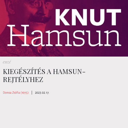
esszé
KIEGÉSZÍTÉS A HAMSUN-
REJTÉLYHEZ
Domsa Zsófia (1975)
|
2023.02.17.