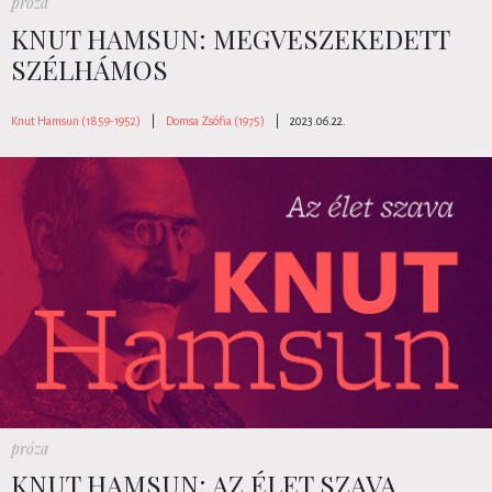
próza
KNUT HAMSUN: MEGVESZEKEDETT
SZÉLHÁMOS
Knut Hamsun (1859-1952)
|
Domsa Zsófia (1975)
|
2023.06.22.
próza
KNUT HAMSUN: AZ ÉLET SZAVA