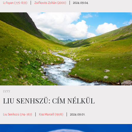
Li Fuyan (775-833)
|
Zsifkovits Zoltán (2000)
|
2024.09.04.
vers
LIU SENHSZÜ: CÍM NÉLKÜL
Liu Senhszü (714-767)
|
Kiss Marcell (1978)
|
2024.09.01.