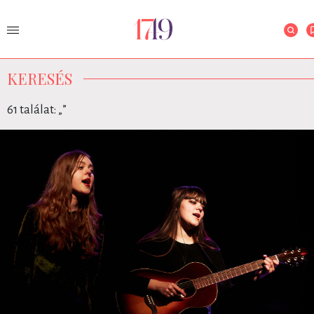
KERESÉS
61 találat: „
”