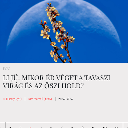
vers
LI JÜ: MIKOR ÉR VÉGET A TAVASZI
VIRÁG ÉS AZ ŐSZI HOLD?
Li Jü (937-978)
|
Kiss Marcell (1978)
|
2024.06.24.