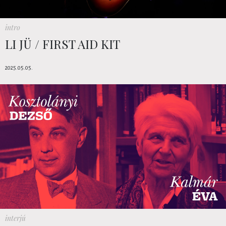
intro
LI JÜ / FIRST AID KIT
2025.05.05.
interjú