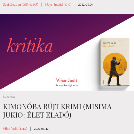
Szei sónagon (966?-1025?)
|
Mayer Ingrid (1979)
|
2022.05.04.
kritika
KIMONÓBA BÚJT KRIMI (MISIMA
JUKIO: ÉLET ELADÓ)
Vihar Judit (1944)
|
2022.04.12.