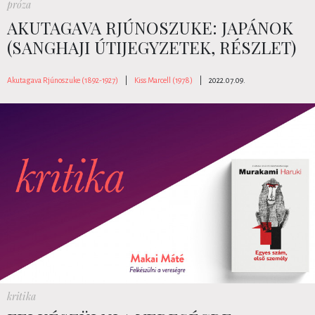
próza
AKUTAGAVA RJÚNOSZUKE: JAPÁNOK
(SANGHAJI ÚTIJEGYZETEK, RÉSZLET)
Akutagava Rjúnoszuke (1892-1927)
|
Kiss Marcell (1978)
|
2022.07.09.
kritika