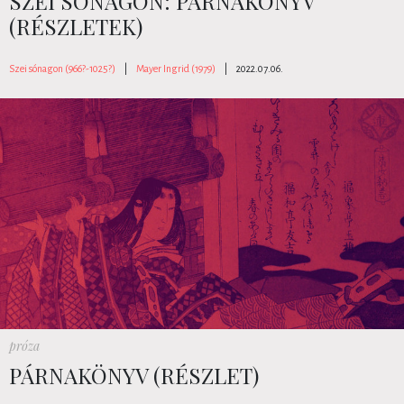
SZEI SÓNAGON: PÁRNAKÖNYV
(RÉSZLETEK)
Szei sónagon (966?-1025?)
|
Mayer Ingrid (1979)
|
2022.07.06.
próza
PÁRNAKÖNYV (RÉSZLET)