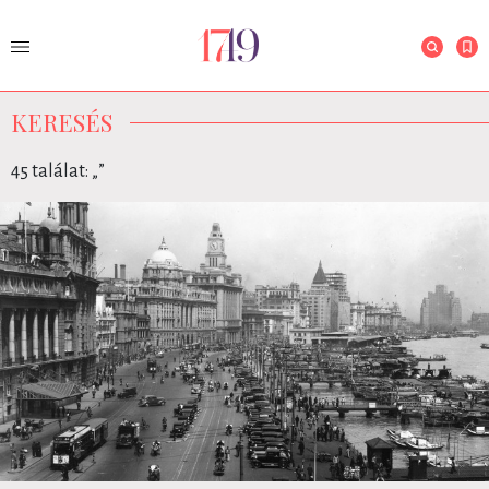
KERESÉS
45 találat: „
”