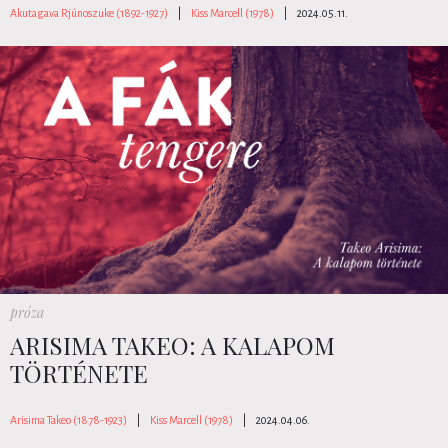
Akutagava Rjúnoszuke (1892-1927)
|
Kiss Marcell (1978)
|
2024.05.11.
próza
ARISIMA TAKEO: A KALAPOM
TÖRTÉNETE
Arisima Takeo (1878-1923)
|
Kiss Marcell (1978)
|
2024.04.06.