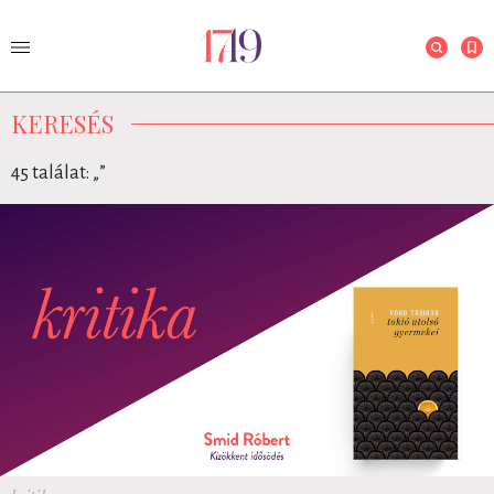
KERESÉS
45 találat: „
”