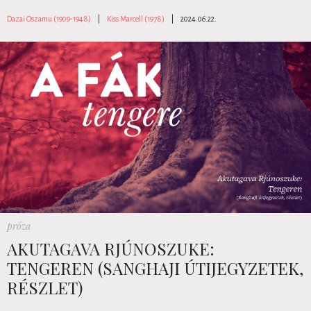
Dazai Oszamu (1909-1948)
|
Kiss Marcell (1978)
|
2024.06.22.
próza
AKUTAGAVA RJÚNOSZUKE:
TENGEREN (SANGHAJI ÚTIJEGYZETEK,
RÉSZLET)