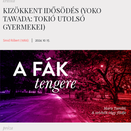
kritika
KIZÖKKENT IDŐSÖDÉS (YOKO
TAWADA: TOKIÓ UTOLSÓ
GYERMEKEI)
Smid Róbert (1986)
|
2024.10.15.
próza