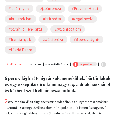
#japán nyelv
#japán próza
#Praveen Herat
#brit irodalom
#brit próza
#angol nyelv
#Sarah Jollien-Fardel
#svájci irodalom
#francia nyelv
#svájci próza
#6 perc világhír
#László Ferenc
László Ferenc
|
2022. 12. 20.
|
olvasási idő: 6 perc
|
megosztás
| 0
|
6 perc világhír! Emigránsok, menekültek, börtönlakók
és egy szkeptikus irodalmi nagyság: a díjak hasznáról
és káráról szól heti hírbeszámolónk.
2
022 irodalmi díjait alighanem mind odaítélték és túlnyomórészt már ki is
osztották, s a megelőző hetekben-hónapokban a jól ismert és nagynevű
dekórumok legújabb nyerteseiről rendre szó esett e rovat cikkeiben is.