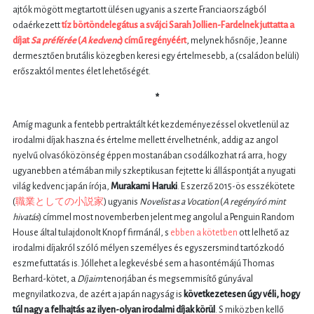
ajtók mögött megtartott ülésen ugyanis a szerte Franciaországból
odaérkezett
tíz börtöndelegátus a svájci Sarah Jollien-Fardelnek juttatta a
díjat
Sa préférée
(
A kedvenc
) című regényéért
, melynek hősnője, Jeanne
dermesztően brutális közegben keresi egy értelmesebb, a (családon belüli)
erőszaktól mentes élet lehetőségét.
*
Amíg magunk a fentebb pertraktált két kezdeményezéssel okvetlenül az
irodalmi díjak haszna és értelme mellett érvelhetnénk, addig az angol
nyelvű olvasóközönség éppen mostanában csodálkozhat rá arra, hogy
ugyanebben a témában mily szkeptikusan fejtette ki álláspontját a nyugati
világ kedvenc japán írója,
Murakami Haruki
. E szerző 2015-ös esszékötete
(
職業としての小説家
) ugyanis
Novelist as a Vocation
(
A regényíró mint
hivatás
) címmel most novemberben jelent meg angolul a Penguin Random
House által tulajdonolt Knopf firmánál, s
ebben a kötetben
ott lelhető az
irodalmi díjakról szóló mélyen személyes és egyszersmind tartózkodó
eszmefuttatás is. Jóllehet a legkevésbé sem a hasontémájú Thomas
Berhard-kötet, a
Díjaim
tenorjában és megsemmisítő gúnyával
megnyilatkozva, de azért a japán nagyság is
következetesen úgy véli, hogy
túl nagy a felhajtás az ilyen-olyan irodalmi díjak körül
. S miközben kellő