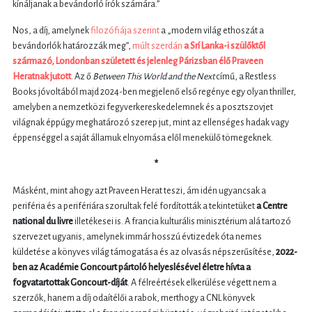
kínáljanak a bevándorló írók számára.”
Nos, a díj, amelynek
filozófiája szerint
a „modern világ ethoszát a
bevándorlók határozzák meg”,
múlt szerdán
a Srí Lanka-i szülőktől
származó, Londonban született és jelenleg Párizsban élő Praveen
Heratnak jutott
. Az ő
Between This World and the Next
című, a Restless
Books jóvoltából majd 2024-ben megjelenő első regénye egy olyan thriller,
amelyben a nemzetközi fegyverkereskedelemnek és a posztszovjet
világnak éppúgy meghatározó szerep jut, mint az ellenséges hadak vagy
éppenséggel a saját államuk elnyomása elől menekülő tömegeknek.
*
Másként, mint ahogy azt Praveen Herat teszi, ám idén ugyancsak a
periféria és a perifériára szorultak felé fordították a tekintetüket
a Centre
national du livre
illetékesei is. A francia kulturális minisztérium alá tartozó
szervezet ugyanis, amelynek immár hosszú évtizedek óta nemes
küldetése a könyves világ támogatása és az olvasás népszerűsítése,
2022-
ben az Académie Goncourt pártoló helyeslésével életre hívta a
fogvatartottak Goncourt-díját
. A félreértések elkerülése végett nem a
szerzők, hanem a díj odaítélői a rabok, merthogy a CNL könyvek