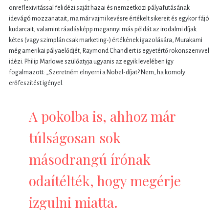
önreflexivitással felidézi saját hazai és nemzetközi pályafutásának
idevágó mozzanatait, ma már vajmi kevésre értékelt sikereit és egykor fájó
kudarcait, valamint ráadásképp megannyi más példát az irodalmi díjak
kétes (vagy szimplán csak marketing-) értékének igazolására, Murakami
még amerikai pályaelődjét, Raymond Chandlert is egyetértő rokonszenvvel
idézi. Philip Marlowe szülőatyja ugyanis az egyik levelében így
fogalmazott: „Szeretném elnyerni a Nobel-díjat? Nem, ha komoly
erőfeszítést igényel.
A pokolba is, ahhoz már
túlságosan sok
másodrangú írónak
odaítélték, hogy megérje
izgulni miatta.