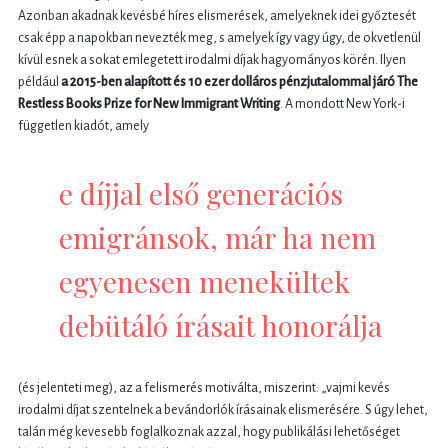
Azonban akadnak kevésbé híres elismerések, amelyeknek idei győztesét
csak épp a napokban nevezték meg, s amelyek így vagy úgy, de okvetlenül
kívül esnek a sokat emlegetett irodalmi díjak hagyományos körén. Ilyen
például
a 2015-ben alapított és
10 ezer dolláros pénzjutalommal járó The
Restless Books Prize for New Immigrant Writing
. A mondott New York-i
független kiadót, amely
e díjjal első generációs
emigránsok, már ha nem
egyenesen menekültek
debütáló írásait honorálja
(és jelenteti meg), az a felismerés motiválta, miszerint: „vajmi kevés
irodalmi díjat szentelnek a bevándorlók írásainak elismerésére. S úgy lehet,
talán még kevesebb foglalkoznak azzal, hogy publikálási lehetőséget