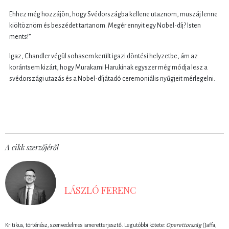
Ehhez még hozzájön, hogy Svédországba kellene utaznom, muszáj lenne
kiöltöznöm és beszédet tartanom. Megér ennyit egy Nobel-díj? Isten
ments!”
Igaz, Chandler végül sohasem került igazi döntési helyzetbe, ám az
korántsem kizárt, hogy Murakami Harukinak egyszer még módja lesz a
svédországi utazás és a Nobel-díjátadó ceremoniális nyűgjeit mérlegelni.
A cikk szerzőjéről
LÁSZLÓ FERENC
Kritikus, történész, szenvedelmes ismeretterjesztő. Legutóbbi kötete:
Operettország
(Jaffa,