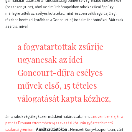
garmadáját juttatta el a franciaországi büntetés-végrehajtó intézetekbe
(összesen 31-be), ahol az elmúlt hónapokban rabok százai éppúgy
mérlegre tették az esélyes köteteket, mint részben velük egyidejűleg,
részben kevéssel korábban
a
Goncourt-díj irodalmár döntnökei. Már csak
azért is, mivel
a fogvatartottak zsűrije
ugyancsak az idei
Goncourt-díjra esélyes
művek első, 15 tételes
válogatását kapta kézhez,
ám a rabok végül egészen másként határoztak, mint a
november elején a
patinás Drouant étteremben 14 szavazási kör után győztest hirdető
szakmai grémium
.
A múlt csütörtökön
a Nemzeti Könyvközpontban, zárt