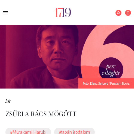
Fotó: Elena Seibert / Penguin Books
hír
ZSŰRI A RÁCS MÖGÖTT
#Murakami Haruki
#japán irodalom