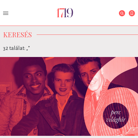
KERESÉS
32 találat: „
”