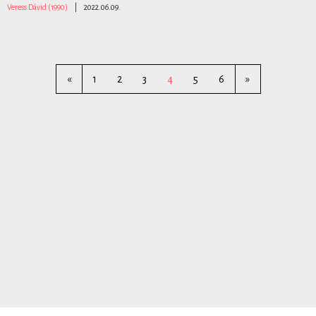
Veress Dávid (1990)
|
2022.06.09.
«
1
2
3
4
5
6
»