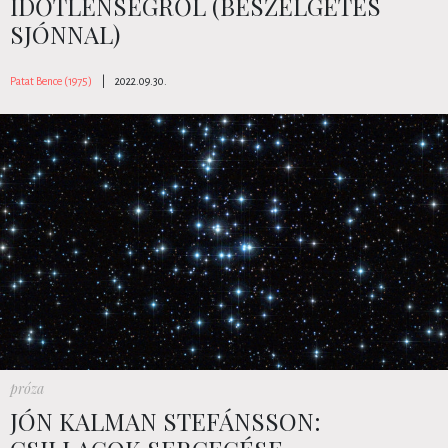
IDŐTLENSÉGRŐL (BESZÉLGETÉS
SJÓNNAL)
Patat Bence (1975)
|
2022.09.30.
próza
JÓN KALMAN STEFÁNSSON: