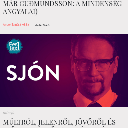
MÁR GUÐMUNDSSON: A MINDENSÉG
ANGYALAI)
Andok Tamás (1988)
|
2022.10.27.
interjú
MÚLTRÓL, JELENRŐL, JÖVŐRŐL ÉS