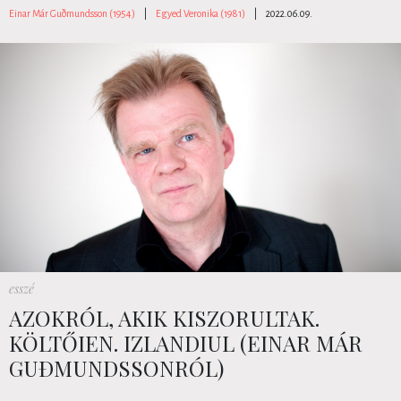
Einar Már Guðmundsson (1954)
|
Egyed Veronika (1981)
|
2022.06.09.
esszé
AZOKRÓL, AKIK KISZORULTAK.
KÖLTŐIEN. IZLANDIUL (EINAR MÁR
GUÐMUNDSSONRÓL)