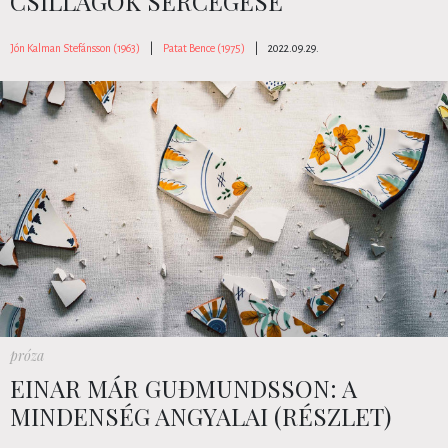
CSILLAGOK SERCEGÉSE
Jón Kalman Stefánsson (1963)
|
Patat Bence (1975)
|
2022.09.29.
próza
EINAR MÁR GUÐMUNDSSON: A
MINDENSÉG ANGYALAI (RÉSZLET)