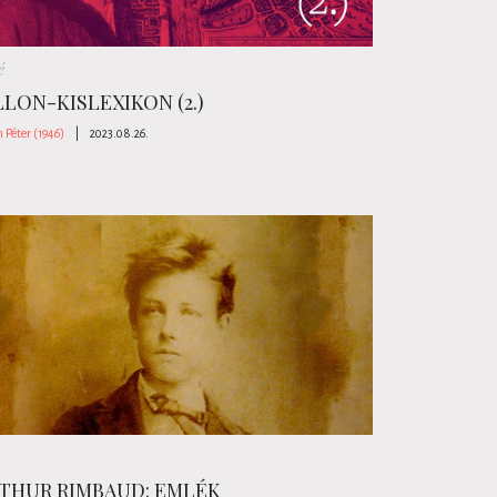
é
LLON-KISLEXIKON (2.)
 Péter (1946)
|
2023.08.26.
THUR RIMBAUD: EMLÉK