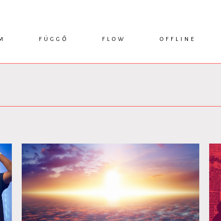
M
FÜGGŐ
FLOW
OFFLINE
ESSZÉ
HÍR
1749 KÖNYVEK
KRITIKA
INTERJÚ
RENDEZVÉNYEK
TANULMÁNY
MŰHELYNAPLÓ
PODCAST
IKSZEK
TOPLISTA