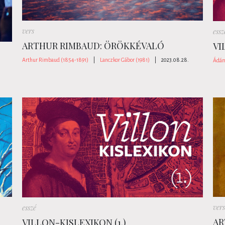
vers
essz
ARTHUR RIMBAUD: ÖRÖKKÉVALÓ
VI
Arthur Rimbaud (1854-1891)
|
Lanczkor Gábor (1981)
|
2023.08.28.
Ádám
vers
esszé
AR
VILLON-KISLEXIKON (1.)