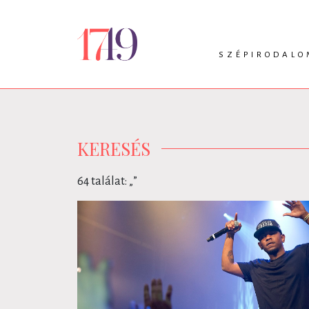
SZÉPIRODALO
INTRO
VERS
PRÓZA
DRÁMA
KERESÉS
64 találat: „
”