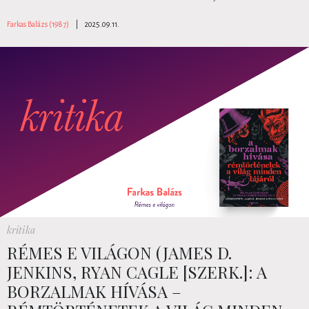
Farkas Balázs (1987)
|
2025.09.11.
kritika
RÉMES E VILÁGON (JAMES D.
JENKINS, RYAN CAGLE [SZERK.]: A
BORZALMAK HÍVÁSA –