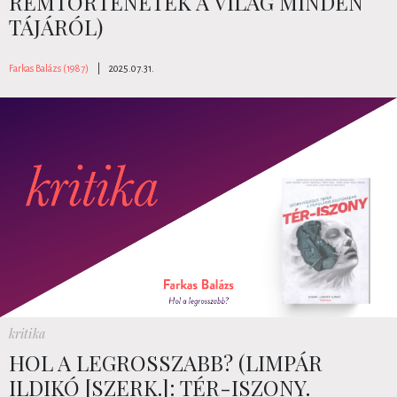
RÉMTÖRTÉNETEK A VILÁG MINDEN
TÁJÁRÓL)
Farkas Balázs (1987)
|
2025.07.31.
kritika
HOL A LEGROSSZABB? (LIMPÁR
ILDIKÓ [SZERK.]: TÉR-ISZONY.