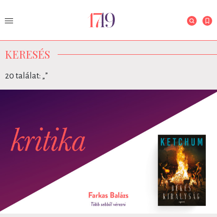
KERESÉS
20 találat: „
”