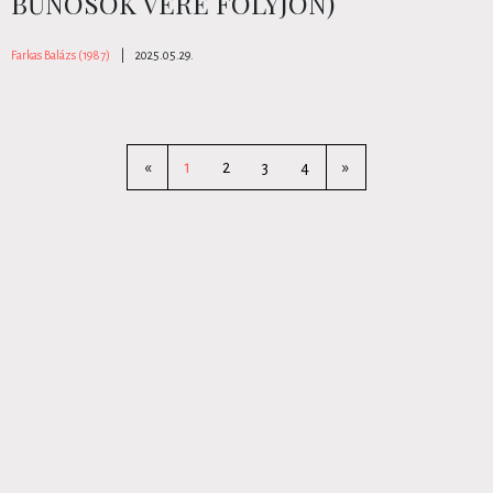
BŰNÖSÖK VÉRE FOLYJON)
Farkas Balázs (1987)
|
2025.05.29.
«
1
2
3
4
»