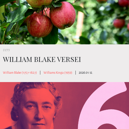
vers
WILLIAM BLAKE VERSEI
William Blake (1757-1827)
|
Williams Kinga (1959)
|
2026.01.12.