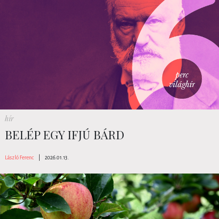
hír
BELÉP EGY IFJÚ BÁRD
László Ferenc
|
2026.01.13.