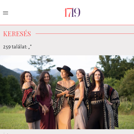
KERESÉS
259 találat: „
”