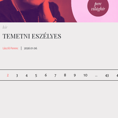
hír
TEMETNI ESZÉLYES
László Ferenc
|
2026.01.06.
2
3
4
5
6
7
8
9
10
...
43