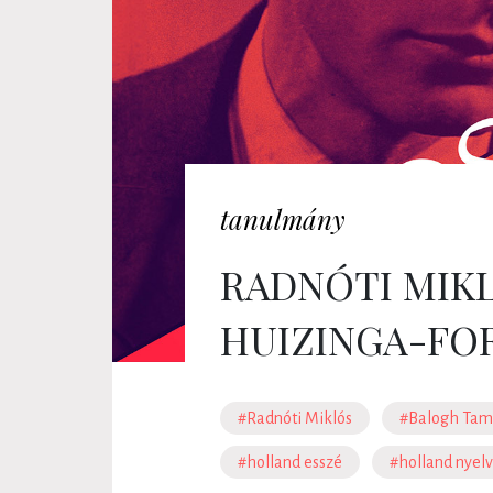
tanulmány
RADNÓTI MIK
HUIZINGA-FOR
#Radnóti Miklós
#Balogh Tam
#holland esszé
#holland nyelv