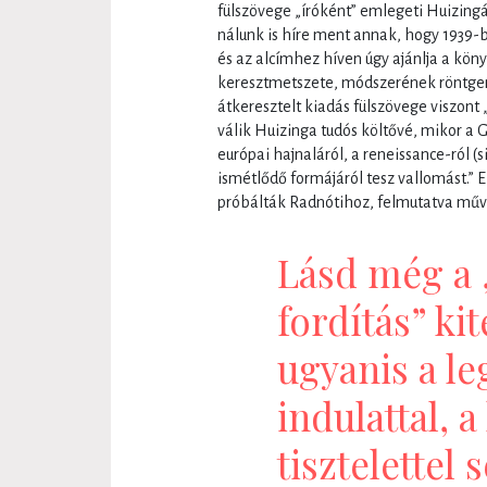
fülszövege „íróként” emlegeti Huizingá
nálunk is híre ment annak, hogy 1939-be
és az alcímhez híven úgy ajánlja a kön
keresztmetszete, módszerének röntgen
átkeresztelt kiadás fülszövege viszont 
válik Huizinga tudós költővé, mikor a G
európai hajnaláról, a reneissance-ról (s
ismétlődő formájáról tesz vallomást.” E
próbálták Radnótihoz, felmutatva műv
Lásd még a 
fordítás” kit
ugyanis a le
indulattal, 
tisztelette