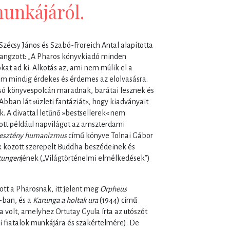
munkájáról.
 Szécsy János és Szabó-Froreich Antal alapította
 hangzott: „A Pharos könyvkiadó minden
t ad ki. Alkotás az, ami nem múlik el a
m mindig érdekes és érdemes az elolvasásra.
só könyvespolcán maradnak, barátai lesznek és
. Abban lát »üzleti fantáziát«, hogy kiadványait
k. A divattal letűnő »bestsellerek« nem
tt például napvilágot az amszterdami
esztény humanizmus
című könyve Tolnai Gábor
vek között szerepelt Buddha beszédeinek és
htungen
jének („Világtörténelmi elmélkedések”)
tt a Pharosnak, itt jelent meg
Orpheus
-ban, és a
Karunga a holtak ura
(1944) című
 volt, amelyhez Ortutay Gyula írta az utószót
i fiatalok munkájára és szakértelmére). De