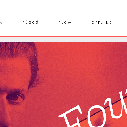
M
FÜGGŐ
FLOW
OFFLINE
ESSZÉ
HÍR
1749 KÖNYVEK
KRITIKA
INTERJÚ
RENDEZVÉNYEK
TANULMÁNY
MŰHELYNAPLÓ
PODCAST
IKSZEK
TOPLISTA