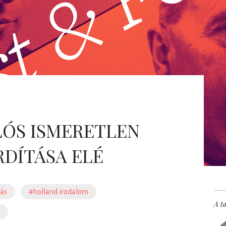
LÓS ISMERETLEN
DÍTÁSA ELÉ
ás
#holland irodalom
A t