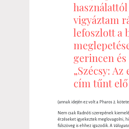
használattól
vigyáztam rá
lefoszlott a 
meglepetés
gerincen és
„Szécsy: Az 
cím tűnt elő
(annak idején ez volt a Pharos 2. kötet
Nem csak Radnóti szerepének kiemelésé
érzéseket igyekeztek meglovagolni, hi
fülszöveg is ehhez igazodik. A
Válogato