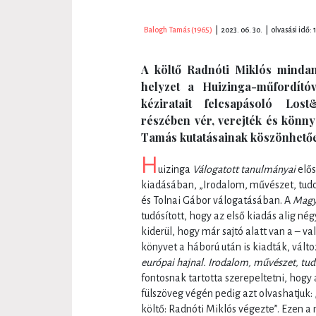
Balogh Tamás (1965)
|
2023. 06. 30.
|
olvasási idő: 
A költő Radnóti Miklós minda
helyzet a Huizinga-műfordítóv
kéziratait felcsapásoló Lo
részében vér, verejték és könn
Tamás kutatásainak köszönhető
H
uizinga
Válogatott tanulmányai
elős
kiadásában, „Irodalom, művészet, tud
és Tolnai Gábor válogatásában. A
Magy
tudósított, hogy az első kiadás alig nég
kiderül, hogy már sajtó alatt van a – va
könyvet a háború után is kiadták, vál
európai hajnal. Irodalom, művészet, t
fontosnak tartotta szerepeltetni, hogy 
fülszöveg végén pedig azt olvashatjuk: 
költő: Radnóti Miklós végezte”. Ezen 