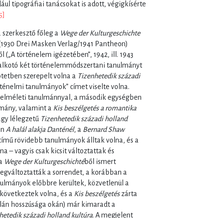
ul tipográfiai tanácsokat is adott, végigkísérte
5]
a szerkesztő főleg a
Wege der Kulturgeschichte
ől (1930 Drei Masken Verlag/1941 Pantheon)
ől („A történelem igézetében”, 1942, ill. 1943
 alkotó két történelemmódszertani tanulmányt
kötetben szerepelt volna a
Tizenhetedik századi
örténelmi tanulmányok” címet viselte volna.
melméleti tanulmánnyal, a második egységben
lmány, valamint a
Kis beszélgetés a romantika
agy lélegzetű
Tizenhetedik századi holland
en
A halál alakja Danténél
, a
Bernard Shaw
ímű rövidebb tanulmányok álltak volna, és a
na – vagyis csak kicsit változtattak és
 a
Wege der Kulturgeschichté
ből ismert
egváltoztatták a sorrendet, a korábban a
ulmányok előbbre kerültek, közvetlenül a
következtek volna, és a
Kis beszélgetés
zárta
talán hosszúsága okán) már kimaradt a
hetedik századi holland kultúra
. A megjelent