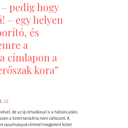
 – pedig hogy
! – egy helyen
borító, és
emre a
 a címlapon a
erőszak kora”
e)…
[3]
vel, de az új címadással is a háború utáni
szen a kötet tartalma nem változott. A
tt tanulmányok
címmel megjelent kötet