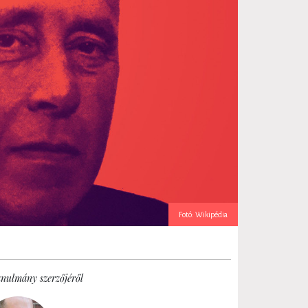
Fotó: Wikipédia
anulmány szerzőjéről