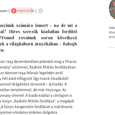
megosztás
| 0
14 perc
|
|
nnyiunk számára ismert - na de mi a
Iroda
al? Híres szerzők kiadatlan fordítói
Filo
st&Found rovatunk soron következő
2017)
yek a világháború árnyékában - Balogh
en.
zör 1943 decemberében jelentek meg a Pharos
omány” alcímmel, Radnóti Miklós fordításában
ar Nemzet
1944 február legelején arról
y hét alatt elfogyott. Egy másik híradásból
lamivel drágábbra tervezett – új kiadás. A
tozatlan tartalommal, de már
Huizinga: Az
udomány
címmel. A kiadó ezúttal a címlapon is
a könyv „Radnóti Miklós fordítása”, a megújult
„A könyv kongeniális fordítását a mártírsorsú
a nyomon elindulva érdekes dolgokra