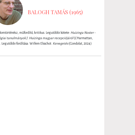
BALOGH TAMÁS (1965)
lomtörténész, műfordító, kritikus. Legutóbbi kötete:
Huizinga Noster -
lógiai tanulmányok J. Huizinga magyar recepciójáról
(L'Harmattan,
. Legutóbbi fordítása: Willem Elsschot:
Kenegetés
(Gondolat, 2024)