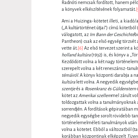
Radnóti nemcsak fordított, hanem példá
a könyvek elkészítésének folyamatát.
[
Ami a Huizinga-kötetet illeti, a kiadó/
(„A kultúrtörténet útjai”) című kötetb
válogatott, az
Im Bann der Geschichté
b
Pantheon) csak az első egység törzsét
vette át.
[6]
Az első tervezet szerint a 
holland kultúra
(1932) is, és könyv a „T
Kezdődött volna a két nagy történele
szerepelt volna a két reneszánsz-tanu
témáiról
. A könyv központi darabja a n
kultúra
lett volna. A negyedik egységb
szentje
és a
Rosenkranz és Güldenstern
c
kötet az
Amerikai szellem
mel zárult vol
toldozgattak volna a tanulmányoknak
sorrendjén. A fordítások gépiratában m
negyedik egységbe sorolt rövidebb tan
történelemelméleti tanulmányok után 
volna a kötetet. Ebből a változatból (
korábban központinak elképzelt
Tizen