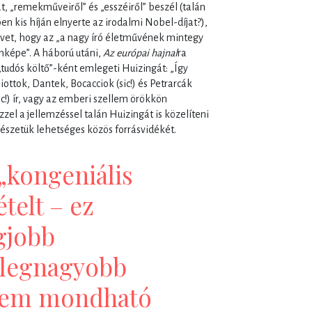
t, „remekműveiről” és „esszéiről” beszél (talán
n kis híján elnyerte az irodalmi Nobel-díjat?),
yvet, hogy az „a nagy író életművének mintegy
képe”. A háború utáni,
Az európai hajnal
ra
„tudós költő”-ként emlegeti Huizingát: „Így
iottok, Dantek, Bocacciok (sic!) és Petrarcák
ic!) ír, vagy az emberi szellem örökkön
zzel a jellemzéssel talán Huizingát is közelíteni
észetük lehetséges közös forrásvidékét.
„kongeniális
ételt – ez
gjobb
a legnagyobb
l sem mondható