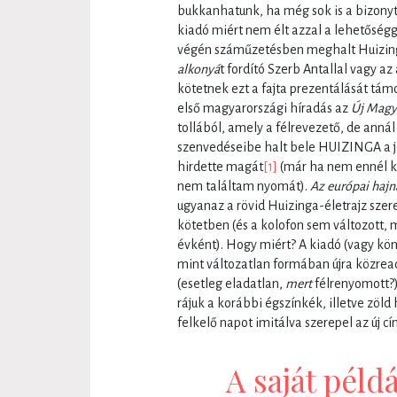
bukkanhatunk, ha még sok is a bizonyta
kiadó miért nem élt azzal a lehetőség
végén száműzetésben meghalt Huizingá
alkonyá
t fordító Szerb Antallal vagy a
kötetnek ezt a fajta prezentálását tám
első magyarországi híradás az
Új Magy
tollából, amely a félrevezető, de anná
szenvedéseibe halt bele HUIZINGA a 
hirdette magát
[1]
(már ha nem ennél 
nem találtam nyomát).
Az európai hajn
ugyanaz a rövid Huizinga-életrajz szer
kötetben (és a kolofon sem változott,
évként). Hogy miért? A kiadó (vagy kö
mint változatlan formában újra közrea
(esetleg eladatlan,
mert
félrenyomott?)
rájuk a korábbi égszínkék, illetve zöld
felkelő napot imitálva szerepel az új cí
A saját pél