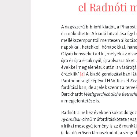
el Radnóti 
A nagyszerű bibliofil kiadót, a Pharost
és működtette. A kiadó hitvallása így
mellékszemponttól mentesen alkotásoka
napokkal, hetekkel, hónapokkal, hane
Olyan könyveket ad ki, melyek az olva
újra és újra értük nyúl, újraolvassa őket
évekkel megjelenésük után is vásároljá
érdeklik.”
[4]
A kiadó gondozásában láto
Pantheon segítségével H.W. Rüssel
Ker
fordításában, de a jelek szerint a ter
Burckhardt
Wetltgeschichtliche Betrac
a megjelentetése is.
Radnóti a nehéz években sokat dolgozo
nyomában
című műfordításkötete 1943
afrikai mesegyűjtemény is az ő munkája
(a kiadó erősen támaszkodott a szeged