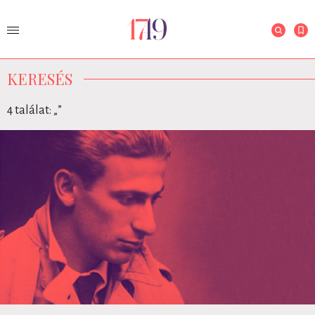
KERESÉS
4 találat: „
”