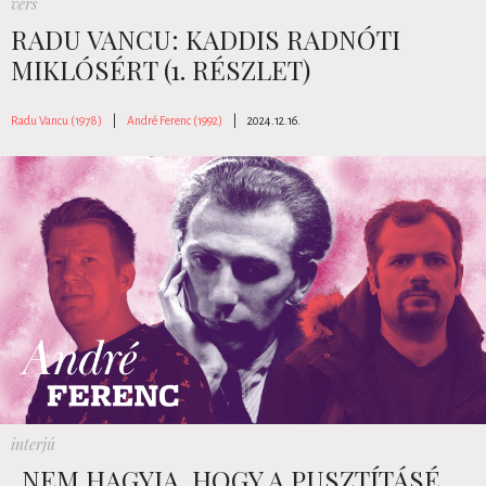
vers
RADU VANCU: KADDIS RADNÓTI
MIKLÓSÉRT (1. RÉSZLET)
Radu Vancu (1978)
|
André Ferenc (1992)
|
2024.12.16.
interjú
„NEM HAGYJA, HOGY A PUSZTÍTÁSÉ