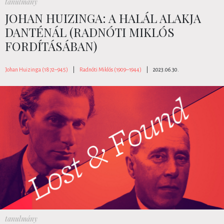
tanulmány
JOHAN HUIZINGA: A HALÁL ALAKJA
DANTÉNÁL (RADNÓTI MIKLÓS
FORDÍTÁSÁBAN)
Johan Huizinga (1872–945)
|
Radnóti Miklós (1909–1944)
|
2023.06.30.
tanulmány