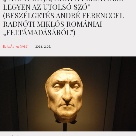
LEGYEN AZ UTOLSÓ SZÓ”
(BESZÉLGETÉS ANDRÉ FERENCCEL
RADNÓTI MIKLÓS ROMÁNIAI
„FELTÁMADÁSÁRÓL”)
Bolla Ágnes (1986)
|
2024.12.06.