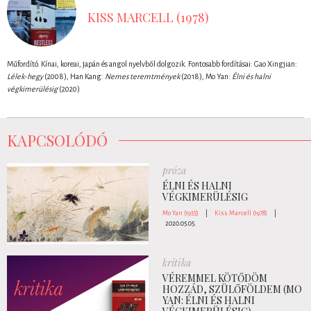
KISS MARCELL (1978)
Műfordító. Kínai, koreai, japán és angol nyelvből dolgozik. Fontosabb fordításai: Gao Xingjian:
Lélek-hegy
(2008), Han Kang:
Nemes teremtmények
(2018), Mo Yan:
Élni és halni
végkimerülésig
(2020)
KAPCSOLÓDÓ
próza
ÉLNI ÉS HALNI
VÉGKIMERÜLÉSIG
Mo Yan (1955)
|
Kiss Marcell (1978)
|
2020.05.05.
kritika
VÉREMMEL KÖTŐDÖM
HOZZÁD, SZÜLŐFÖLDEM (MO
YAN: ÉLNI ÉS HALNI