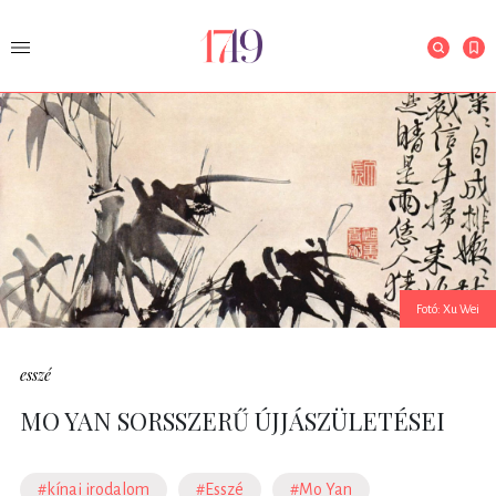
Fotó: Xu Wei
esszé
MO YAN SORSSZERŰ ÚJJÁSZÜLETÉSEI
#kínai irodalom
#Esszé
#Mo Yan