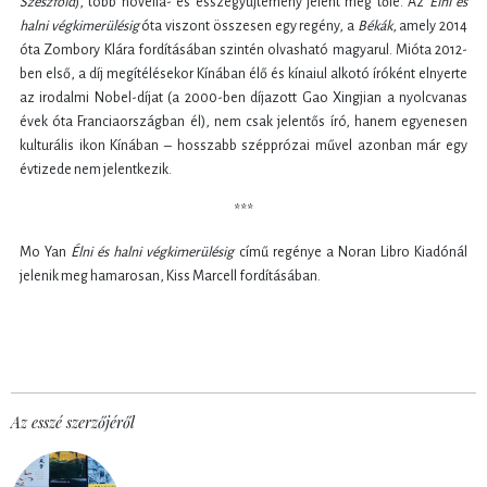
Szeszföld
), több novella- és esszégyűjtemény jelent meg tőle. Az
Élni és
halni végkimerülésig
óta viszont összesen egy regény, a
Békák
, amely 2014
óta Zombory Klára fordításában szintén olvasható magyarul. Mióta 2012-
ben első, a díj megítélésekor Kínában élő és kínaiul alkotó íróként elnyerte
az irodalmi Nobel-díjat (a 2000-ben díjazott Gao Xingjian a nyolcvanas
évek óta Franciaországban él), nem csak jelentős író, hanem egyenesen
kulturális ikon Kínában – hosszabb szépprózai művel azonban már egy
évtizede nem jelentkezik.
***
Mo Yan
Élni és halni végkimerülésig
című regénye a Noran Libro Kiadónál
jelenik meg hamarosan, Kiss Marcell fordításában.
Az esszé szerzőjéről