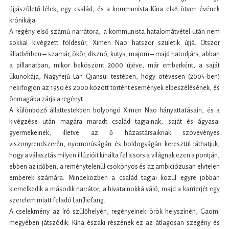
újjászülető lélek, egy család, és a kommunista Kína első ötven évének
krónikája.
A regény első számú narrátora, a kommunista hatalomátvétel után nem
sokkal kivégzett földesúr, Ximen Nao hatszor születik újjá. Ötször
állatbőrben ‒ szamár, ökör, disznó, kutya, majom ‒ majd hatodjára, abban
a pillanatban, mikor beköszönt 2000 újéve, már emberként, a saját
ükunokája, Nagyfejű Lan Qiansui testében, hogy ötévesen (2005-ben)
nekifogjon az 1950 és 2000 között történt események elbeszélésének, és
önmagába zárja a regényt.
A különböző állattestekben bolyongó Ximen Nao hányattatásain, és a
kivégzése után magára maradt család tagjainak, saját és ágyasai
gyermekeinek, illetve az ő házastársaiknak szövevényes
viszonyrendszerén, nyomorúságán és boldogságán keresztül láthatjuk,
hogy a választás milyen illúzióit kínálta fel a sors a világnak ezen a pontján,
ebben az időben, a reménytelenül csökönyös és az ambiciózusan elvtelen
emberek számára. Mindeközben a család tagjai közül egyre jobban
kiemelkedik a második narrátor, a hivatalnokká váló, majd a karrierjét egy
szerelem miatt feladó Lan Jiefang.
A cselekmény az író szülőhelyén, regényeinek örök helyszínén, Gaomi
megyében játszódik. Kína északi részének ez az átlagosan szegény és