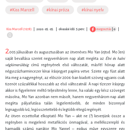
#Kiss Marcell
#kínai próza
#kínai nyelv
Kiss Marcell (1978)
|
2020. 05. 05.
|
olvasási idő: 5 perc
|
megosztás
| 0
|
2
005 júliusában és augusztusában az ötvenéves Mo Yan (ejtsd: Mo Jen)
saját bevallása szerint negyvenhárom nap alatt megírta az
Élni és halni
végkimerülésig
című regényének első változatát, másfél hónap alatt
négyszázharmincezer kínai írásjegyet papírra vetve. Szinte egy füst alatt
írta meg a nagyregényt, az először 2006-ban kiadott szöveg ugyanis csak
tizenöt százalékkal hosszabb az első változatnál. A napi tízezer írásjegy
akkor is figyelemre méltó teljesítmény lenne, ha valaki egy kész szöveget
másolna, Mo Yan azonban nem másolt, hanem negyvenhárom nap alatt
megírta pályafutása talán legjelentősebb, de minden bizonnyal
legnagyobb ívű, legösszetettebb és legtöbb rétegű regényét.
Az ötven ecsettollat elkoptató Mo Yan ‒ akit ne (?) keverjünk össze a
regényben is megjelenő metafikciós önmagával, a mellékszereplő és
harmadik számú narrátor Mo Yannel ‒ epikus műve egyszerre egy