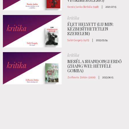
VÉGKIMERÜLÉSIG)
Kenéz Janka Borbála (1998)
|
2021.07.13.
kritika
ÉLET HELYETT (LU MIN:
KÉZBESÍTHETETLEN
SZERELEM)
Salát Gergely (1975)
|
2023.05.09.
kritika
MESÉL A SHANDONGI ERDŐ
(ZHANG WEI: HÉTFÉLE
GOMBA)
Zsifkovits Zoltán (2000)
|
2023.06.15.