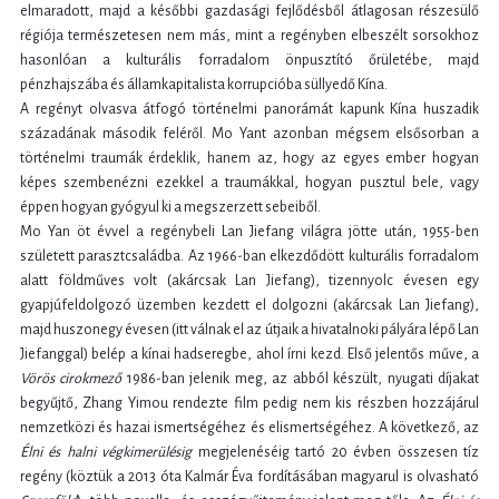
elmaradott, majd a későbbi gazdasági fejlődésből átlagosan részesülő
régiója természetesen nem más, mint a regényben elbeszélt sorsokhoz
hasonlóan a kulturális forradalom önpusztító őrületébe, majd
pénzhajszába és államkapitalista korrupcióba süllyedő Kína.
A regényt olvasva átfogó történelmi panorámát kapunk Kína huszadik
századának második feléről. Mo Yant azonban mégsem elsősorban a
történelmi traumák érdeklik, hanem az, hogy az egyes ember hogyan
képes szembenézni ezekkel a traumákkal, hogyan pusztul bele, vagy
éppen hogyan gyógyul ki a megszerzett sebeiből.
Mo Yan öt évvel a regénybeli Lan Jiefang világra jötte után, 1955-ben
született parasztcsaládba. Az 1966-ban elkezdődött kulturális forradalom
alatt földműves volt (akárcsak Lan Jiefang), tizennyolc évesen egy
gyapjúfeldolgozó üzemben kezdett el dolgozni (akárcsak Lan Jiefang),
majd huszonegy évesen (itt válnak el az útjaik a hivatalnoki pályára lépő Lan
Jiefanggal) belép a kínai hadseregbe, ahol írni kezd. Első jelentős műve, a
Vörös cirokmező
1986-ban jelenik meg, az abból készült, nyugati díjakat
begyűjtő, Zhang Yimou rendezte film pedig nem kis részben hozzájárul
nemzetközi és hazai ismertségéhez és elismertségéhez. A következő, az
Élni és halni végkimerülésig
megjelenéséig tartó 20 évben összesen tíz
regény (köztük a 2013 óta Kalmár Éva fordításában magyarul is olvasható