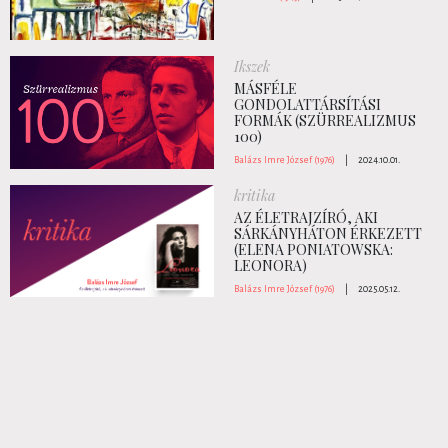
Ikszek
MÁSFÉLE
GONDOLATTÁRSÍTÁSI
FORMÁK (SZÜRREALIZMUS
100)
Balázs Imre József (1976)
|
2024.10.01.
kritika
AZ ÉLETRAJZÍRÓ, AKI
SÁRKÁNYHÁTON ÉRKEZETT
(ELENA PONIATOWSKA:
LEONORA)
Balázs Imre József (1976)
|
2025.05.12.