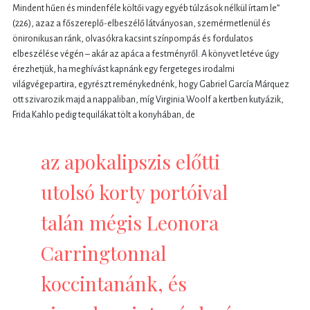
Mindent hűen és mindenféle költői vagy egyéb túlzások nélkül írtam le”
(226), azaz a főszereplő-elbeszélő látványosan, szemérmetlenül és
önironikusan ránk, olvasókra kacsint színpompás és fordulatos
elbeszélése végén – akár az apáca a festményről. A könyvet letéve úgy
érezhetjük, ha meghívást kapnánk egy fergeteges irodalmi
világvégepartira, egyrészt reménykednénk, hogy Gabriel García Márquez
ott szivarozik majd a nappaliban, míg Virginia Woolf a kertben kutyázik,
Frida Kahlo pedig tequilákat tölt a konyhában, de
az apokalipszis előtti
utolsó korty portóival
talán mégis Leonora
Carringtonnal
koccintanánk, és