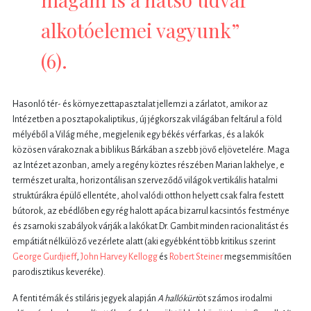
alkotóelemei vagyunk”
(6).
Hasonló tér- és környezettapasztalat jellemzi a zárlatot, amikor az
Intézetben a posztapokaliptikus, új jégkorszak világában feltárul a föld
mélyéből a Világ méhe, megjelenik egy békés vérfarkas, és a lakók
közösen várakoznak a biblikus Bárkában a szebb jövő eljövetelére. Maga
az Intézet azonban, amely a regény köztes részében Marian lakhelye, e
természet uralta, horizontálisan szerveződő világok vertikális hatalmi
struktúrákra épülő ellentéte, ahol valódi otthon helyett csak falra festett
bútorok, az ebédlőben egy rég halott apáca bizarrul kacsintós festménye
és zsarnoki szabályok várják a lakókat Dr. Gambit minden racionalitást és
empátiát nélkülöző vezérlete alatt (aki egyébként több kritikus szerint
George Gurdjieff
,
John Harvey Kellogg
és
Robert Steiner
megsemmisítően
parodisztikus keveréke).
A fenti témák és stiláris jegyek alapján
A hallókürt
öt számos irodalmi