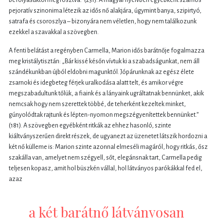
pejoratív szinonima létezik az idős nő alakjára, úgymint banya, szipirtyó,
satrafa és csoroszlya – bizonyára nem véletlen, hogy nem találkozunk
ezekkel a szavakkal a szövegben.
A fenti belátást a regényben Carmella, Marion idős barátnője fogalmazza
meg kristálytisztán: „Bár kissé későn vívtuk ki a szabadságunkat, nem áll
szándékunkban újból eldobni magunktól. Jópárunknak az egész élete
zsarnoki és idegbeteg férjek uralkodása alatt telt, és amikor végre
megszabadultunk tőlük, a fiaink és a lányaink ugráltatnak bennünket, akik
nemcsak hogy nem szerettek többé, de teherként kezeltek minket,
gúnyolódtak rajtunk és lépten-nyomon megszégyenítettek bennünket.”
(181). A szövegben egyébként ritkák az ehhez hasonló, szinte
kiáltványszerűen direkt részek, de ugyanezt az üzenetet látszik hordozni a
két nő külleme is: Marion szinte azonnal elmeséli magáról, hogy ritkás, ősz
szakálla van, amelyet nem szégyell, sőt, elegánsnak tart, Carmella pedig
teljesen kopasz, amit hol büszkén vállal, hol látványos parókákkal fed el,
azaz
a két barátnő látványosan