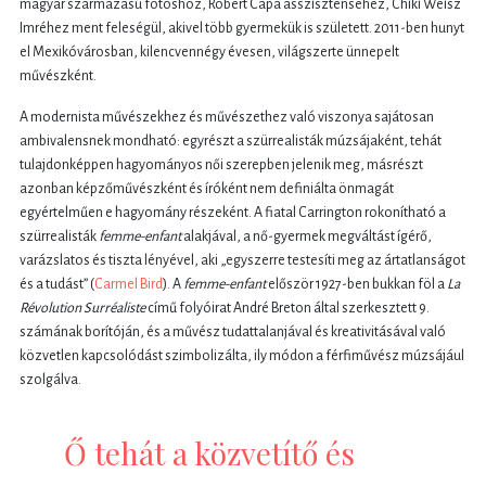
magyar származású fotóshoz, Robert Capa asszisztenséhez, Chiki Weisz
Imréhez ment feleségül, akivel több gyermekük is született. 2011-ben hunyt
el Mexikóvárosban, kilencvennégy évesen, világszerte ünnepelt
művészként.
A modernista művészekhez és művészethez való viszonya sajátosan
ambivalensnek mondható: egyrészt a szürrealisták múzsájaként, tehát
tulajdonképpen hagyományos női szerepben jelenik meg, másrészt
azonban képzőművészként és íróként nem definiálta önmagát
egyértelműen e hagyomány részeként. A fiatal Carrington rokonítható a
szürrealisták
femme-enfant
alakjával, a nő-gyermek megváltást ígérő,
varázslatos és tiszta lényével, aki „egyszerre testesíti meg az ártatlanságot
és a tudást” (
Carmel Bird
). A
femme-enfant
először 1927-ben bukkan föl a
La
Révolution Surréaliste
című folyóirat André Breton által szerkesztett 9.
számának borítóján, és a művész tudattalanjával és kreativitásával való
közvetlen kapcsolódást szimbolizálta, ily módon a férfiművész múzsájául
szolgálva.
Ő tehát a közvetítő és