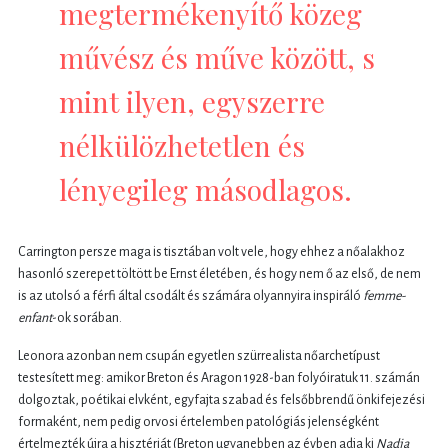
megtermékenyítő közeg
művész és műve között, s
mint ilyen, egyszerre
nélkülözhetetlen és
lényegileg másodlagos.
Carrington persze maga is tisztában volt vele, hogy ehhez a nőalakhoz
hasonló szerepet töltött be Ernst életében, és hogy nem ő az első, de nem
is az utolsó a férfi által csodált és számára olyannyira inspiráló
femme-
enfant
-ok sorában.
Leonora azonban nem csupán egyetlen szürrealista nőarchetípust
testesített meg: amikor Breton és Aragon 1928-ban folyóiratuk 11. számán
dolgoztak, poétikai elvként, egyfajta szabad és felsőbbrendű önkifejezési
formaként, nem pedig orvosi értelemben patológiás jelenségként
értelmezték újra a hisztériát (Breton ugyanebben az évben adja ki
Nadja