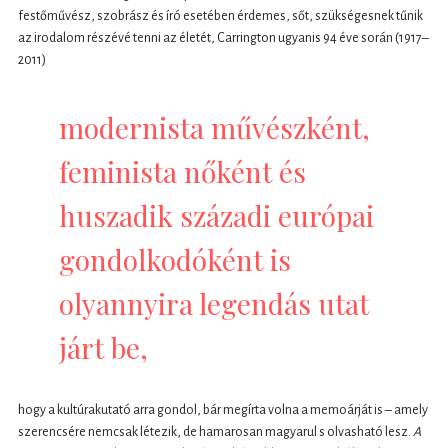
festőművész, szobrász és író esetében érdemes, sőt, szükségesnek tűnik
az irodalom részévé tenni az életét, Carrington ugyanis 94 éve során (1917–
2011)
modernista művészként,
feminista nőként és
huszadik századi európai
gondolkodóként is
olyannyira legendás utat
járt be,
hogy a kultúrakutató arra gondol, bár megírta volna a memoárját is – amely
szerencsére nemcsak létezik, de hamarosan magyarul s olvasható lesz.
A