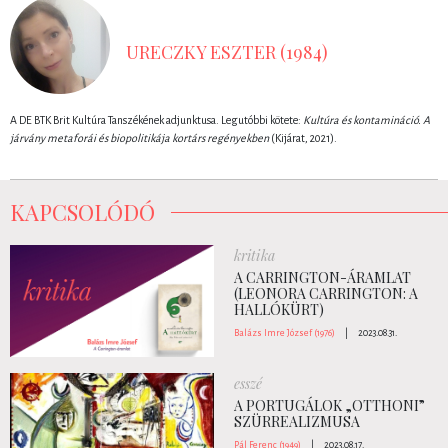
URECZKY ESZTER (1984)
A DE BTK Brit Kultúra Tanszékének adjunktusa. Legutóbbi kötete:
Kultúra és kontamináció. A
járvány metaforái és biopolitikája kortárs regényekben
(Kijárat, 2021).
KAPCSOLÓDÓ
kritika
A CARRINGTON-ÁRAMLAT
(LEONORA CARRINGTON: A
HALLÓKÜRT)
Balázs Imre József (1976)
|
2023.08.31.
esszé
A PORTUGÁLOK „OTTHONI”
SZÜRREALIZMUSA
Pál Ferenc (1949)
|
2023.08.17.