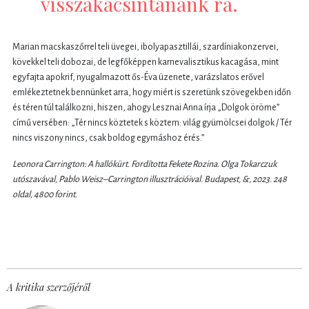
visszakacsintanánk rá.
Marian macskaszőrrel teli üvegei, ibolyapasztillái, szardíniakonzervei,
kövekkel teli dobozai, de legfőképpen karnevalisztikus kacagása, mint
egyfajta apokrif, nyugalmazott ős-Éva üzenete, varázslatos erővel
emlékeztetnek bennünket arra, hogy miért is szeretünk szövegekben időn
és téren túl találkozni, hiszen, ahogy Lesznai Anna írja „Dolgok öröme”
című versében: „Tér nincs köztetek s köztem: világ gyümölcsei dolgok / Tér
nincs viszony nincs, csak boldog egymáshoz érés.”
Leonora Carrington: A hallókürt. Fordította Fekete Rozina. Olga Tokarczuk
utószavával, Pablo Weisz–Carrington illusztrációival. Budapest, &, 2023. 248
oldal, 4800 forint.
A kritika szerzőjéről