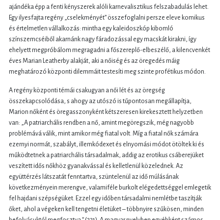
ajándéka épp a fenti kényszerek alóli karnevalisztikus felszabadulás lehet.
Egy ilyesfajta regény „cselekményét” összefoglalni persze eleve komikus
és értelmetlen vállalkozás: mintha egy kaleidoszkóp kibomló
színszemcséiből akarnánk nagy fáradozással egy macskát kirakni, így
ehelyett megpróbálom megragadni a főszereplő-elbeszélő, a kilencvenkét
éves Marian Leatherby alakját, aki a nőiség és az öregedés máig
meghatározó központi dilemmáit testesíti meg szinte profétikus módon.
A regény központi témái csakugyan a női lét és az öregség
összekapcsolódása, s ahogy az utószó is tűpontosan megállapítja,
Marion nőként és öregasszonyként kétszeresen kirekesztett helyzetben
van: „A patriarchális rendben a nő, amint megöregszik, még nagyobb
problémává válik, mint amikor még fiatal volt. Míg a fiatal nők számára
ezernyi normát, szabályt, illemkódexet és elnyomási módot ötöltek ki és
működtetnek a patriarchális társadalmak, addig az erotikus csáberejüket
veszített idős nőkhöz gyanakvással és kelletlenül közelednek. Az
együttérzés látszatát fenntartva, szüntelenül az idő múlásának
következményein merengve, valamiféle burkolt elégedettséggel emlegetik
fel hajdani szépségüket. Ezzel egy időben társadalmi nemlétbe taszítják
őket, ahol a végeken kell tengetni életüket – többnyire szűkösen, minden
befolyásuktól megfosztva.” (231). A magyar nyelvben egyébként számos