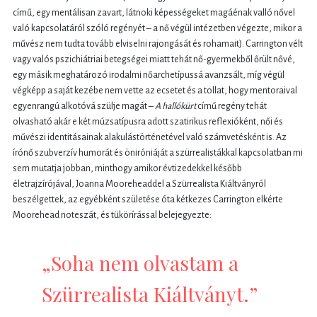
című, egy mentálisan zavart, látnoki képességeket magáénak valló nővel
való kapcsolatáról szóló regényét – a nő végül intézetben végezte, mikor a
művész nem tudta tovább elviselni rajongását és rohamait). Carrington vélt
vagy valós pszichiátriai betegségei miatt tehát nő-gyermekből őrült nővé,
egy másik meghatározó irodalmi nőarchetípussá avanzsált, míg végül
végképp a saját kezébe nem vette az ecsetet és a tollat, hogy mentoraival
egyenrangú alkotóvá szülje magát –
A hallókürt
című regény tehát
olvasható akár e két múzsatípusra adott szatirikus reflexióként, női és
művészi identitásainak alakulástörténetével való számvetésként is. Az
írónő szubverzív humorát és öniróniáját a szürrealistákkal kapcsolatban mi
sem mutatja jobban, minthogy amikor évtizedekkel később
életrajzírójával, Joanna Mooreheaddel a Szürrealista Kiáltványról
beszélgettek, az egyébként születése óta kétkezes Carrington elkérte
Moorehead noteszát, és tükörírással belejegyezte:
„Soha nem olvastam a
Szürrealista Kiáltványt.”