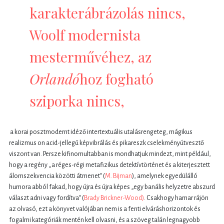
karakterábrázolás nincs,
Woolf modernista
mesterművéhez, az
Orlandó
hoz fogható
sziporka nincs,
a korai posztmodernt idéző intertextuális utalásrengeteg, mágikus
realizmus on acid-jellegű képvibrálás és pikareszk cselekményútvesztő
viszont van. Persze kifinomultabban is mondhatjuk mindezt, mint például,
hogy a regény „a réges-régi metafizikus detektívtörténet és a kiterjesztett
álomszekvencia közötti átmenet” (
M. Bijman
), amelynek egyedülálló
humora abból fakad, hogy újra és újra képes „egy banális helyzetre abszurd
választ adni vagy fordítva” (
Brady Brickner-Wood)
. Csakhogy hamar rájön
az olvasó, ezt a könyvet valójában nem is a fenti elváráshorizontok és
fogalmi kategóriák mentén kell olvasni, és a szöveg talán legnagyobb