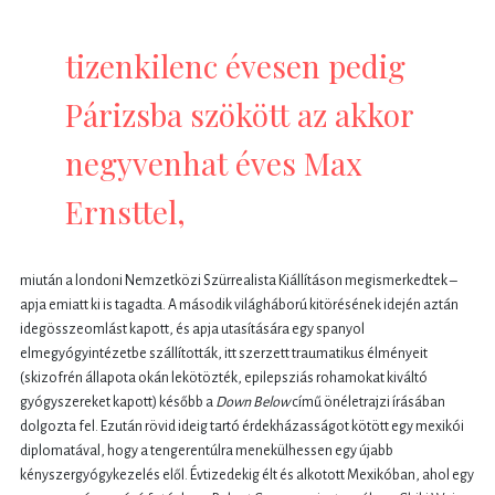
tizenkilenc évesen pedig
Párizsba szökött az akkor
negyvenhat éves Max
Ernsttel,
miután a londoni Nemzetközi Szürrealista Kiállításon megismerkedtek –
apja emiatt ki is tagadta. A második világháború kitörésének idején aztán
idegösszeomlást kapott, és apja utasítására egy spanyol
elmegyógyintézetbe szállították, itt szerzett traumatikus élményeit
(skizofrén állapota okán lekötözték, epilepsziás rohamokat kiváltó
gyógyszereket kapott) később a
Down Below
című önéletrajzi írásában
dolgozta fel. Ezután rövid ideig tartó érdekházasságot kötött egy mexikói
diplomatával, hogy a tengerentúlra menekülhessen egy újabb
kényszergyógykezelés elől. Évtizedekig élt és alkotott Mexikóban, ahol egy