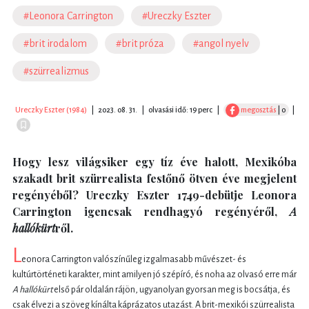
#Leonora Carrington
#Ureczky Eszter
#brit irodalom
#brit próza
#angol nyelv
#szürrealizmus
Ureczky Eszter (1984)
|
2023. 08. 31.
|
olvasási idő: 19 perc
|
megosztás
| 0
|
Hogy lesz világsiker egy tíz éve halott, Mexikóba
szakadt brit szürrealista festőnő ötven éve megjelent
regényéből? Ureczky Eszter 1749-debütje Leonora
Carrington igencsak rendhagyó regényéről,
A
hallókürt
ről.
L
eonora Carrington valószínűleg izgalmasabb művészet- és
kultúrtörténeti karakter, mint amilyen jó szépíró, és noha az olvasó erre már
A hallókürt
első pár oldalán rájön, ugyanolyan gyorsan meg is bocsátja, és
csak élvezi a szöveg kínálta káprázatos utazást. A brit-mexikói szürrealista