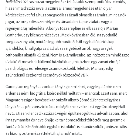
hallókürt
2023-as hazai megjelenése tehát több szempontból is jelentős,
hiszen majd’ száz évvel a szürrealizmus megjelenése után olyan
kérdéseket vet fel a huszonegyedik századi olvasók számára, mint a nők
jogai, az öregedés személyes és társadalmi tapasztalata vagy a
regényműfaj mibenléte. A könyv főszereplője és elbeszélője Marian
Leatherby, egy kilencvenkét éves, Mexikóvárosban élő, nagyothalló
öregasszony, aki, miután legjobb barátnőjétől egy hallókürtöt kap
ajándékba, kihallgatja családja beszélgetését arról, hogy öregek
otthonába akarják küldeni. Nem is akármilyenbe: az Intézetben mindössze
tíz lakó él mesebeli küllemű házikókban, miközben egy zavart elméjű
pszichológus és felesége zsarnokoskodik felettük; Marian pedig
szüntelenül észbontó események részesévé válik.
Carrington regényét azonban tényleg nem lehet, vagy legalábbis nem
érdemes némi biográfiai kitérő nélkül méltatni – már csak azért sem, mert
Magyarországon kevéssé kanonizált alkotó. Jómódú brit textilgyáros
lányaként a pénzarisztokrácia miliőjében nevelkedett egy Crookhey Hall
nevű, a tizenkilencedik század végén épült neogótikus udvarházban, ahol
ír nagymamája és nevelőnője kelta népmesékkel töltötték meg gyermeki
fantáziáját. Később több egyházi iskolából is eltanácsolták „antiszociális
és bizonyos természetfeletti hajlamok” miatt,