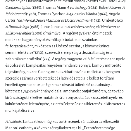
előzményhez hasonlították már, felmerült többek között Lewis Carroll
Alice
Csodaországban
(1865)
,
Thomas Mann
A varázshegy
(1924), Robert Graves
A
fehér istennő
(1948), Thomas Pynchon
A 49-es tétel kiáltása
(1966)
,
Angela
Carter
The Infernal Desire Machines of Doctor Hoffman
(1972), Umberto Eco
A Foucault-inga
(1988), Jonas Jonasson
A százéves ember, aki kimászott az
ablakon és eltűnt
(2009) című művei. A regényt gyakran értelmezték
mindezen hagyományok és műfajok tudatosan szatirikus
felforgatásaként, miközben az Utószó szerint „a könyvnek nincs
semmiféle tézise” (230), szervező ereje pedig a „lezáratlanság és a
zaboltálan metafizika” (229). A regény magyarra való átültetése ezen nyelvi
és bölcseleti komplexitás fényében minden bizonnyal komoly műfordítói
teljesítmény, hiszen Carrington stilisztikai bravúrjai mellett a szövegben
szereplő számos versbetéteket és latin idézetet is le kellett fordítani.
Emellett igen hasznos, mégsem az olvasót túlterhelő csatolmány a
kötethez a
Jegyzetek
néhány oldala, amelynek pontjai tömören, de további
kíváncsiságot felkeltve mutatnak rá bizonyos utalások összetett nyelvi és
kultúrtörténeti leleményére, szintén Fekete Rozina ihletett és lelkiismeretes
munkáját dicsérve.
A hallókürt
fantasztikus-mágikus történetének zárlatában az elbeszélő
Marion Leatherby a következőt nyilatkoztatja ki: „Ez történetem vége.