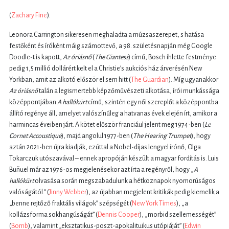
(
Zachary Fine
).
Leonora Carrington sikeresen meghaladta a múzsaszerepet, s hatása
festőként és íróként máig számottevő, a 98. születésnapján még Google
Doodle-t is kapott,
Az óriásnő
(
The Giantess
) című, Bosch ihlette festménye
pedig 1,5 millió dollárért kelt el a Christie’s aukciós ház árverésén New
Yorkban, amit az alkotó először el sem hitt (
The Guardian
). Míg ugyanakkor
Az óriásnő
talán a legismertebb képzőművészeti alkotása, írói munkássága
középpontjában
A hallókürt
című, szintén egy női szereplőt a középpontba
állító regénye áll, amelyet valószínűleg a hatvanas évek elején írt, amikor a
harmincas éveiben járt. A kötet először franciául jelent meg 1974-ben (
Le
Cornet Accoustique
), majd angolul 1977-ben (
The Hearing Trumpet
), hogy
aztán 2021-ben újra kiadják, ezúttal a Nobel-díjas lengyel írónő, Olga
Tokarczuk utószavával – ennek apropóján készült a magyar fordítás is. Luis
Buñuel már az 1976-os megjelenésekor azt írta a regényről, hogy „
A
hallókürt
olvasása során megszabadulunk a hétköznapok nyomorúságos
valóságától.” (
Jinny Webber
), az újabban megjelent kritikák pedig kiemelik a
„benne rejtőző fraktális világok” szépségét (
New York Times
), „a
kollázsforma sokhangúságát” (
Dennis Cooper
), „morbid szellemességét”
(
Bomb
), valamint „eksztatikus-poszt-apokalituikus utópiáját” (
Edwin