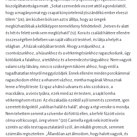
kiszolgáltatottsága miatt: „Sokat szenvedek viszont attól a gondolattól,
hogy a magányomat egy csapat könyörtelenül jószándékú ember elveszi
tőlem.” (26); ám közben bölcsen azt is állítja, hogy az öregek
megbízhatóbbak a kellőképpen termelékeny felnőtteknél: „hetven év alatt
és hét év felett senki sem megbízható” (12). Kora és családi háttere ellenére
összességében békében van saját változó testével, és látja a helyét a
világban: „A házak valójában testek. Ahogy a májunkhoz, a
csontvázunkhoz, a húsunkhoz és a vérkeringésünkhöz ragaszkodunk, úgy
kötődünk a falakhoz, a tetőkhöz és a berendezési tárgyakhoz. Nem vagyok
valami szép látvány, nincs is szükségem tükörre ahhoz, hogy erről a
tagadhatatlan tényről meggyőződjek. Ennek ellenére minden porcikámmal
ragaszkodom ehhez a viharvert vázhoz, mintha magának Vénusznak
lenne a fénylő teste. Ez igaz a hátsó udvarra és a kis szobára is, a
macskákra, a vörös tyúkra, ezek mind az én testem, a saját lomha
vérkeringésem részei. Az elszakadás ezektől a jól ismert és szeretett, igen
szeretett dolgoktól „valóban halál és halál”, ahogy a régi versike is mondja.
Nem tehettem semmit a szívembe döfött tű ellen; a befelé fűzött vörös
cérna volt kicsorgó, öreg vérem.” (20) Carmella egyik neki írott levele
szintén az idős test tapasztalatáról szól, ám inkább groteszk, semmint
szürreális regiszterben: „Állandóan azt álmodom, hogy halott vagyok, és