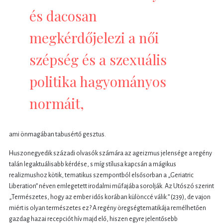
és dacosan
megkérdőjelezi a női
szépség és a szexuális
politika hagyományos
normáit,
ami önmagában tabusértő gesztus.
Huszonegyedik századi olvasók számára az ageizmus jelensége a regény
talán legaktuálisabb kérdése, s míg stílusa kapcsán a mágikus
realizmushoz kötik, tematikus szempontból elsősorban a „Geriatric
Liberation” néven emlegetett irodalmi műfajába sorolják. Az Utószó szerint
„Természetes, hogy az ember idős korában különccé válik.” (239), de vajon
miért is olyan természetes ez? A regény öregségtematikája remélhetően
gazdag hazai recepciót hív majd elő, hiszen egyre jelentősebb