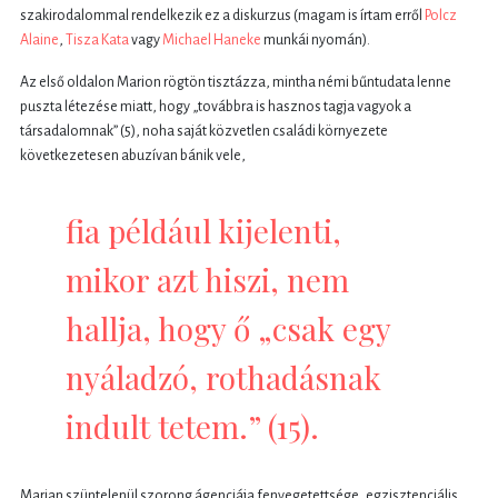
szakirodalommal rendelkezik ez a diskurzus (magam is írtam erről
Polcz
Alaine
,
Tisza Kata
vagy
Michael Haneke
munkái nyomán).
Az első oldalon Marion rögtön tisztázza, mintha némi bűntudata lenne
puszta létezése miatt, hogy „továbbra is hasznos tagja vagyok a
társadalomnak” (5), noha saját közvetlen családi környezete
következetesen abuzívan bánik vele,
fia például kijelenti,
mikor azt hiszi, nem
hallja, hogy ő „csak egy
nyáladzó, rothadásnak
indult tetem.” (15).
Marian szüntelenül szorong ágenciája fenyegetettsége, egzisztenciális