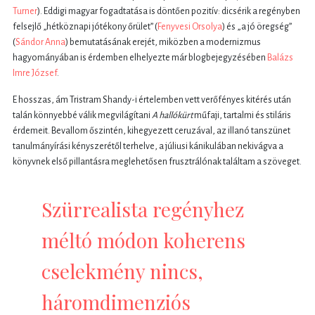
Turner
). Eddigi magyar fogadtatása is döntően pozitív: dicsérik a regényben
felsejlő „hétköznapi jótékony őrület” (
Fenyvesi Orsolya
)
és „a jó öregség”
(
Sándor Anna
)
bemutatásának erejét, miközben a modernizmus
hagyományában is érdemben elhelyezte már blogbejegyzésében
Balázs
Imre József
.
E hosszas, ám Tristram Shandy-i értelemben vett verőfényes kitérés után
talán könnyebbé válik megvilágítani
A hallókürt
műfaji, tartalmi és stiláris
érdemeit. Bevallom őszintén, kihegyezett ceruzával, az illanó tanszünet
tanulmányírási kényszerétől terhelve, a júliusi kánikulában nekivágva a
könyvnek első pillantásra meglehetősen frusztrálónak találtam a szöveget.
Szürrealista regényhez
méltó módon koherens
cselekmény nincs,
háromdimenziós