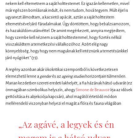
nekem kell eltemetnem a saját holttestemet. Ez igazán kellemetlen, mivel
már egészen bomlásnak indult, és nem tudom, hová tegyem. Múlt éjjel is
ugyanezt álmodtam, a kacsintó apácát, aztán a saját holttestem
eltemetésével járó fáradalmakat. Úgy döntöttem, hogy bebalzsamozom,
és hazaküldöm utánvéttel. De amint megérkezett, annyira megijedtem,
hogy szembe kell néznem a saját holttestemmel, hogy fizetés nélkül
visszaküldtem a temetkezési vállalkozóhoz. Azért elég nagy
könnyebbség, hogy hogy nem maguknak kell intéznünk a temetésünkkel
járó nyűgöket.” (73).
A regény azonban akár ökokritikai szempontból is következetesen
elemezhető lenne a
gender
és az
ageing studies
horizontjain túlmenően.
Marian kezdetben szereti eredeti lakhelyét, a fia házának hátsó udvarát (ez
önmagában szimbolikus helyszín, ahogy
Simone de Beauvoir
írja az idősek
gettósítása és abjekciója kapcsán), ahol magától értetődő módon
mellérendelő viszonyban helyezi el magát a flóra és fauna világában:
„Az agávé, a legyek és én
magam is a hátsó udvar