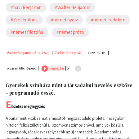
#havi Benjamin
#Walter Benjamin
#Zsellér Anna
#német nyelv
#német irodalom
#német filozófia
#német próza
Walter Benjamin (1892-1940)
|
Zsellér Anna (1981)
|
2022. 05. 12.
|
olvasási idő: 16 perc
|
megosztás
| 0
|
Gyerekek színháza mint a társadalmi nevelés eszköze
- programadó esszé.
E
lőzetes megjegyzés
A parlamenti viták sematizmusától megszabaduló proletár mozgalom
hirtelen felkészületlenül áll szemben számos erővel, amelyek közül a
legnagyobb, sőt a legveszélyesebb az új nemzedék. A parlamentáris
tompultság magabiztossága éppen abból fakad, hogy a felnőttek maguk