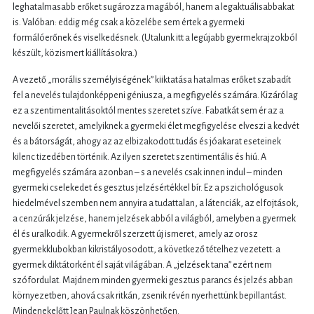
leghatalmasabb erőket sugározza magából, hanem a legaktuálisabbakat
is. Valóban: eddig még csak a közelébe sem értek a gyermeki
formálóerőnek és viselkedésnek. (Utalunk itt a legújabb gyermekrajzokból
készült, közismert kiállításokra.)
A vezető „morális személyiségének” kiiktatása hatalmas erőket szabadít
fel a nevelés tulajdonképpeni géniusza, a megfigyelés számára. Kizárólag
ez a szentimentalitásoktól mentes szeretet szíve. Fabatkát sem ér az a
nevelői szeretet, amelyiknek a gyermeki élet megfigyelése elveszi a kedvét
és a bátorságát, ahogy az az elbizakodott tudás és jóakarat eseteinek
kilenc tizedében történik. Az ilyen szeretet szentimentális és hiú. A
megfigyelés számára azonban – s a nevelés csak innen indul – minden
gyermeki cselekedet és gesztus jelzésértékkel bír. Ez a pszichológusok
hiedelmével szemben nem annyira a tudattalan, a látenciák, az elfojtások,
a cenzúrák jelzése, hanem jelzések abból a világból, amelyben a gyermek
él és uralkodik. A gyermekről szerzett új ismeret, amely az orosz
gyermekklubokban kikristályosodott, a következő tételhez vezetett: a
gyermek diktátorként él saját világában. A „jelzések tana” ezért nem
szófordulat. Majdnem minden gyermeki gesztus parancs és jelzés abban
környezetben, ahová csak ritkán, zsenik révén nyerhettünk bepillantást.
Mindenekelőtt Jean Paulnak köszönhetően.