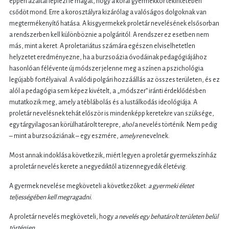
éppen azáltal leplezi le magát, hogy a korai gyermekkor tekintetében
csődöt mond. Erre a korosztályra kizárólag a valóságos dolgoknak van
megtermékenyítő hatása. A kisgyermekek proletár nevelésének elsősorban
a rendszerben kell különböznie a polgáritól. A rendszer ez esetben nem
más, mint a keret. A proletariátus számára egészen elviselhetetlen
helyzetet eredményezne, ha a burzsoázia óvodáinak pedagógiájához
hasonlóan félévente új módszer jelenne meg a színen a pszichológia
legújabb fortélyaival. A valódi polgári hozzáállás az összes területen, és ez
alól a pedagógia sem képez kivételt, a „módszer” iránti érdeklődésben
mutatkozik meg, amely a téblábolás és a lustálkodás ideológiája. A
proletár nevelésnek tehát először is mindenképp keretekre van szüksége,
egy tárgyilagosan körülhatárolt terepre,
ahol
a nevelés történik. Nem pedig
– mint a burzsoáziának – egy eszmére,
amelyre
nevelnek.
Most annak indoklása következik, miért legyen a proletár gyermekszínház
a proletár nevelés kerete a negyediktől a tizennegyedik életévig.
A gyermek nevelése megköveteli a következőket:
a gyermeki életet
teljességében kell megragadni.
A proletár nevelés megköveteli, hogy
a nevelés
egy behatárolt területen belül
történjen.