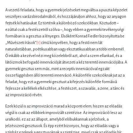
A vezető feladata, hogy a gyermeki jelzéseket megváltsa a puszta képzelet
veszélyes varázsbirodalmából, és hozzájáruljon ahhoz, hogy az anyagon
fejtsék ki hatásukat. Ez történik a különböző szekciókban. Köztudott –
ezúttal csak a festészetről szólva –, hogy ebben a gyermeki tevékenységi
formában is a gesztus a lényeges. Elsőként Konrad Fiedler bizonyította be
„Művészeti írások”
[1]
című könyvében, hogy a festő nem lát
naturalistábban, poétikusabban vagy eksztatikusabban a többi embernél.
Ő inkább a kezével nézi meg közelebbről azt, ahol a szem ellankad, és a
látóizmok befogadó innervációját átvezeti a kéz teremtő innervációjába. A
gyermeki gesztus sem más, mint a receptív innervációval egzakt
összefüggésben álló teremtő innerváció. A különféle szekcióknak jut az a
feladat, hogy ezt a gyermeki gesztust a kifejezés különféle formáivá
fejlessze a kellékek elkészítése, a festészet, a szavalás, a zene, a tánc és
az improvizáció révén.
Ezek közül is az improvizáció marad a központi elem; hiszen az előadás
végül is csak az előbbiek improvizált szintézise. Az improvizáció lesz az
uralkodó; ez az az állapot, amelyből előbukkannak a jelzések, a
jelzésszerű gesztusok. És épp ezért bizonyos, hogy az előadás vagy a
színház ezeknek a gesztusoknak a szintézise, mivel csak az előadás bír