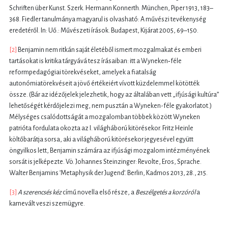
Schriften über Kunst. Szerk. Hermann Konnerth. München, Piper 1913, 183–
368. Fiedler tanulmánya magyarul is olvasható: A művészi tevékenység
eredetéről. In: Uő.: Művészeti írások. Budapest, Kijárat 2005, 69–150.
[2]
Benjamin nem ritkán saját életéből ismert mozgalmakat és emberi
tartásokat is kritika tárgyává tesz írásaiban: itt a Wyneken‑féle
reformpedagógiai törekvéseket, amelyek a fiatalság
autonómiatörekvéseit a jövő értékeiért vívott küzdelemmel kötötték
össze. (Bár az idézőjelek jelezhetik, hogy az általában vett „ifjúsági kultúra”
lehetőségét kérdőjelezi meg, nem pusztán a Wyneken-féle gyakorlatot.)
Mélységes csalódottságát a mozgalomban többek között Wyneken
patrióta fordulata okozta az I. világháború kitörésekor. Fritz Heinle
költőbarátja sorsa, aki a világháború kitörésekor jegyesével együtt
öngyilkos lett, Benjamin számára az ifjúsági mozgalom intézményének
sorsát is jelképezte. Vö. Johannes Steinzinger: Revolte, Eros, Sprache.
Walter Benjamins ’Metaphysik der Jugend’. Berlin, Kadmos 2013, 28., 215.
[3]
A szerencsés kéz
című novella első része, a
Beszélgetés a korzóról
a
karnevált veszi szemügyre.