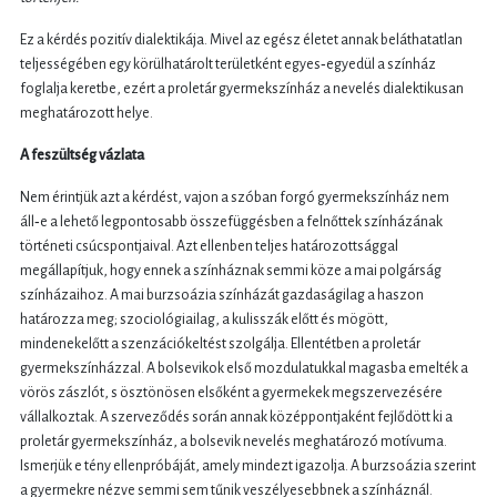
Ez a kérdés pozitív dialektikája. Mivel az egész életet annak beláthatatlan
teljességében egy körülhatárolt területként egyes‑egyedül a színház
foglalja keretbe, ezért a proletár gyermekszínház a nevelés dialektikusan
meghatározott helye.
A feszültség vázlata
Nem érintjük azt a kérdést, vajon a szóban forgó gyermekszínház nem
áll‑e a lehető legpontosabb összefüggésben a felnőttek színházának
történeti csúcspontjaival. Azt ellenben teljes határozottsággal
megállapítjuk, hogy ennek a színháznak semmi köze a mai polgárság
színházaihoz. A mai burzsoázia színházát gazdaságilag a haszon
határozza meg; szociológiailag, a kulisszák előtt és mögött,
mindenekelőtt a szenzációkeltést szolgálja. Ellentétben a proletár
gyermekszínházzal. A bolsevikok első mozdulatukkal magasba emelték a
vörös zászlót, s ösztönösen elsőként a gyermekek megszervezésére
vállalkoztak. A szerveződés során annak középpontjaként fejlődött ki a
proletár gyermekszínház, a bolsevik nevelés meghatározó motívuma.
Ismerjük e tény ellenpróbáját, amely mindezt igazolja. A burzsoázia szerint
a gyermekre nézve semmi sem tűnik veszélyesebbnek a színháznál.