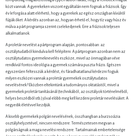
közt vannak. A gyerekeken viszont egyáltalán nem fognak a frázisok. Egy
év leforgása alatt elérhető, hogy a gyerekek az egész országban kívülről
fújják őket. A kérdés azonban az, hogyan érhető el, hogy tíz vagy húsz év
múlva a párt programja szerint cselekedjenek. Erre a frázisok teljesen
alkalmatlanok.
A proletár nevelést a pártprogram alapján, pontosabban: az
osztálytudatból kiindulva kell felépíteni. A pártprogram azonban nem az
osztálytudatos gyermeknevelés eszköze, mivel az önmagában véve
rendkívül fontos ideológia a gyermek számára puszta frázis. Egészen
egyszerűen feltesszük a kérdést, és fáradhatatlanul kérdezni fogjuk:
milyen eszközei vannak a proletár gyermekek osztálytudatos
nevelésének? Eközben eltekintünk a tudományos oktatástól, mivel a
gyermekek proletár tanításánál (technikából, az osztályok történelméből,
helyes beszédből stb.) jóval előbb meg kell kezdeni proletár nevelésüket. A
negyedik életévvel kezdjük.
A kisebb gyermekek polgári nevelésének, összhangban a burzsoázia
osztályhelyzetével, nincsen rendszere. Természetesen megvan a
polgárságnak a maga nevelési rendszere. Tartalmainak embertelensége