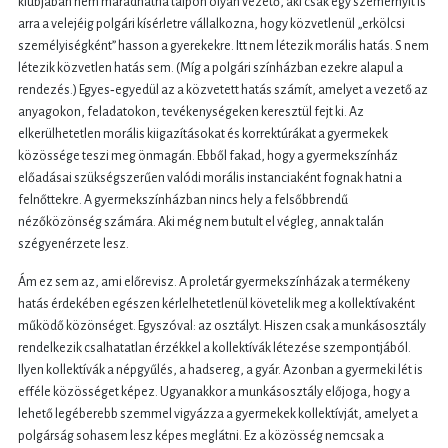
klubjában nem maradhatna talpon olyan vezető, aki csak egy szemernyit is
arra a velejéig polgári kísérletre vállalkozna, hogy közvetlenül „erkölcsi
személyiségként” hasson a gyerekekre. Itt nem létezik morális hatás. S nem
létezik közvetlen hatás sem. (Míg a polgári színházban ezekre alapul a
rendezés.) Egyes‑egyedül az a közvetett hatás számít, amelyet a vezető az
anyagokon, feladatokon, tevékenységeken keresztül fejt ki. Az
elkerülhetetlen morális kiigazításokat és korrektúrákat a gyermekek
közössége teszi meg önmagán. Ebből fakad, hogy a gyermekszínház
előadásai szükségszerűen valódi morális instanciaként fognak hatni a
felnőttekre. A gyermekszínházban nincs hely a felsőbbrendű
nézőközönség számára. Aki még nem butult el végleg, annak talán
szégyenérzete lesz.
Ám ez sem az, ami előrevisz. A proletár gyermekszínházak a termékeny
hatás érdekében egészen kérlelhetetlenül követelik meg a kollektívaként
működő közönséget. Egyszóval: az osztályt. Hiszen csak a munkásosztály
rendelkezik csalhatatlan érzékkel a kollektívák létezése szempontjából.
Ilyen kollektívák a népgyűlés, a hadsereg, a gyár. Azonban a gyermeki lét is
efféle közösséget képez. Ugyanakkor a munkásosztály előjoga, hogy a
lehető legéberebb szemmel vigyázza a gyermekek kollektívját, amelyet a
polgárság sohasem lesz képes meglátni. Ez a közösség nemcsak a