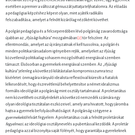
esetében a premier a változat géniuszát juttatja teljhatalomra. Az előadás
a pedagógiai képzéshez képest olyan, mint a játék radikális
felszabadítása, amelyet a felnőtt kizárólag nézőként követhet.
A polgári pedagógia és a felcseperedőben lévő polgárság zavarodottsága
újabban az „ifjúsági kultúra” mozgalmában
[2]
tör felszínre. Az
ellentmondás, amelyet az új irányzatnak el kell tussolnia, a polgári és
minden politikai társadalom igényeiben rejlik, amelyeket az ifjúság
közvetlenül politikailag sohasem mozgósítható energiáival szemben
támaszt. Elsősorban a gyermekek energiáival szemben. Az „ifjúsági
kultúra” jelenleg a következő kilátástalan kompromisszumra tesz
kísérletet: önmagára irányuló idealista reflexióival kiüresíti a fiatalok
lelkesedését, hogy észrevétlenül behelyettesítse a német idealizmus
formális ideológiáit a polgárság mint osztály tartalmaival. A proletariátus
nem közvetítheti osztályérdekét a következő nemzedék számára egy
olyan ideológia tisztátalan eszközeivel, amely arra hivatott, hogy járomba
hajtsa a gyermeki befolyásolhatóságot. A polgárság szégyene a
gyermekektől
elvárt fegyelem. A proletariátus csak a felnőtt proletárokat
fegyelmezi
; az ideológiai osztálynevelés a pubertással kezdődik. A proletár
pedagógia azzal bizonyítja saját fölényét, hogy garantálja a gyerekeknek