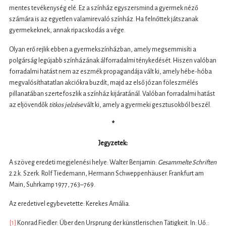
mentes tevékenység elé. Ez a színház egyszersmind a gyermek néző
számára is az egyetlen valamirevaló színház. Ha felnőttek játszanak
gyermekeknek, annak ripacskodás a vége.
Olyan erő rejlik ebben a gyermekszínházban, amely megsemmisíti a
polgárság legújabb színházának álforradalmi ténykedését. Hiszen valóban
forradalmi hatást nem az eszmék propagandája vált ki, amely hébe-hóba
megvalósíthatatlan akciókra buzdít, majd az első józan föleszmélés
pillanatában szertefoszlik a színház kijáratánál. Valóban forradalmi hatást
az eljövendők
titkos jelzése
vált ki, amely a gyermeki gesztusokból beszél.
*
Jegyzetek:
A szöveg eredeti megjelenési helye: Walter Benjamin:
Gesammelte Schriften
2.2.k. Szerk. Rolf Tiedemann, Hermann Schweppenhäuser. Frankfurt am
Main, Suhrkamp 1977, 763–769.
Az eredetivel egybevetette: Kerekes Amália.
[1]
Konrad Fiedler: Über den Ursprung der künstlerischen Tätigkeit. In: Uő.: