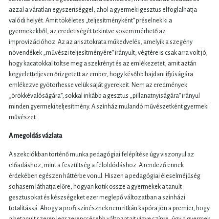
azzal a váratlan egyszeriséggel, ahol a gyermeki gesztus elfoglalhatja
valódi helyét. Amit tökéletes „teljesítményként” préselnek ki a
gyermekekből, az eredetiségét tekintve sosem mérhető az
improvizációhoz. Az az arisztokrata műkedvelés, amelyik a szegény
növendékek „művészi teljesítményére” irányult, végtére is csak arra volt jó,
hogy kacatokkal töltse meg a szekrényt és az emlékezetet, amit aztán
kegyeletteljesen őrizgetett az ember, hogy később hajdani ifjúságára
emlékezve gyötörhesse velük saját gyerekeit. Nem az eredmények
„örökkévalóságára”, sokkal inkább a gesztus „pillanatnyiságára” irányul
minden gyermeki teljesítmény. A színház mulandó művészetként gyermeki
művészet.
A megoldás vázlata
A szekciókban történő munka pedagógiai felépítése úgy viszonyul az
előadáshoz, mint a feszültség a feloldódáshoz. A rendező ennek
érdekében egészen háttérbe vonul. Hiszen a pedagógiai éleselméjűség
sohasem láthatja előre, hogyan kötik össze a gyermekek a tanult
gesztusokat és készségeket ezer meglepő változatban a színházi
totalitássá. Ahogy a profi színésznek nem ritkán kapóra jön a premier, hogy
a betanult szerep legszerencsésebb változatait vigye színre, úgy a gyermek