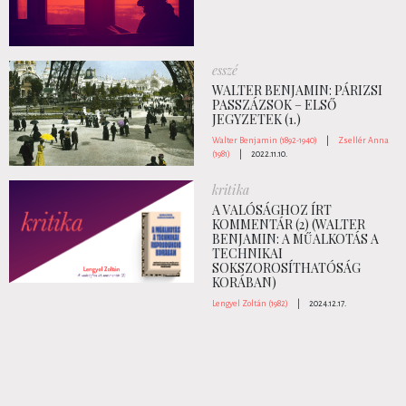
esszé
WALTER BENJAMIN: PÁRIZSI
PASSZÁZSOK – ELSŐ
JEGYZETEK (1.)
Walter Benjamin (1892-1940)
|
Zsellér Anna
(1981)
|
2022.11.10.
kritika
A VALÓSÁGHOZ ÍRT
KOMMENTÁR (2) (WALTER
BENJAMIN: A ​MŰALKOTÁS A
TECHNIKAI
SOKSZOROSÍTHATÓSÁG
KORÁBAN)
Lengyel Zoltán (1982)
|
2024.12.17.