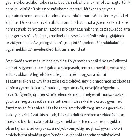
gyermekkoruk kibontakozását. Ezért annak a helynek, ahol ez megtörténik,
nem kell elkülönülnie az osztályharcok terétől. Játékosan helyet is
kaphatnak benne annak tartalmai és szimbólumai – sőt, talán helyet is kell
kapniuk. De ezek nem vehetik át a formális hatalmat a gyermek felett. Erre
nem fognak igényt tartani. Ezért a proletariátusnak nem lesz szüksége arra
a rengeteg szócséplésre, amellyel a burzsoázia elfedi pedagógiájának
osztályérdekeit. Az „elfogulatlan”, „megértő”, „beleérző” praktikákról, a
„gyermekbarát” nevelőnőkről bátran lemondhat.
Az előadás nem más, mint a nevelési folyamatban beálló hosszú alkotói
szünet. A gyermekek világában azt képviseli, ami a karnevál
[3]
volt a régi
kultuszokban. A legfelső kerül legalulra, és ahogyan a római
szaturnáliákon az úr vált a szolga cselédjévé, úgy jelennek meg az előadás
során a gyermekek a színpadon, hogy tanítsák, neveljék a figyelmes
nevelőt. Új erők, új innervációk jelennek meg, amelyekről munka közben
gyakran még a vezető sem sejtett semmit. Ezekkel ő is csak a gyermeki
fantázia vad felszabadulása közben ismerkedik meg. Azok a gyerekek,
akik ilyen színházat játszottak, felszabadultak ezeken az előadásokon.
Játék közben bontakozott ki a gyermekkoruk. Nem visznek magukkal
olyasfajta maradványokat, amelyek könnyekig megható gyermekkori
emlékekként akadályt gördítenének a későbbi szentimentalitásoktól