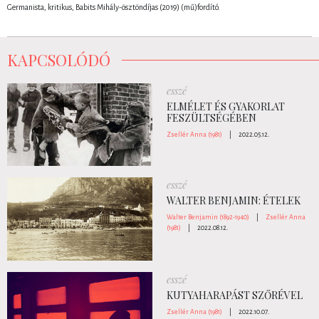
Germanista, kritikus, Babits Mihály-ösztöndíjas (2019) (mű)fordító.
KAPCSOLÓDÓ
esszé
ELMÉLET ÉS GYAKORLAT
FESZÜLTSÉGÉBEN
Zsellér Anna (1981)
|
2022.05.12.
esszé
WALTER BENJAMIN: ÉTELEK
Walter Benjamin (1892-1940)
|
Zsellér Anna
(1981)
|
2022.08.12.
esszé
KUTYAHARAPÁST SZŐRÉVEL
Zsellér Anna (1981)
|
2022.10.07.