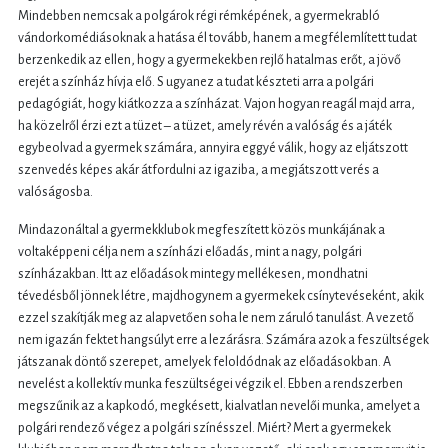
Mindebben nemcsak a polgárok régi rémképének, a gyermekrabló
vándorkomédiásoknak a hatása él tovább, hanem a megfélemlített tudat
berzenkedik az ellen, hogy a gyermekekben rejlő hatalmas erőt, a jövő
erejét a színház hívja elő. S ugyanez a tudat készteti arra a polgári
pedagógiát, hogy kiátkozza a színházat. Vajon hogyan reagál majd arra,
ha közelről érzi ezt a tüzet – a tüzet, amely révén a valóság és a játék
egybeolvad a gyermek számára, annyira eggyé válik, hogy az eljátszott
szenvedés képes akár átfordulni az igaziba, a megjátszott verés a
valóságosba.
Mindazonáltal a gyermekklubok megfeszített közös munkájának a
voltaképpeni célja nem a színházi előadás, mint a nagy, polgári
színházakban. Itt az előadások mintegy mellékesen, mondhatni
tévedésből jönnek létre, majdhogynem a gyermekek csínytevéseként, akik
ezzel szakítják meg az alapvetően soha le nem záruló tanulást. A vezető
nem igazán fektet hangsúlyt erre a lezárásra. Számára azok a feszültségek
játszanak döntő szerepet, amelyek feloldódnak az előadásokban. A
nevelést a kollektív munka feszültségei végzik el. Ebben a rendszerben
megszűnik az a kapkodó, megkésett, kialvatlan nevelői munka, amelyet a
polgári rendező végez a polgári színésszel. Miért? Mert a gyermekek