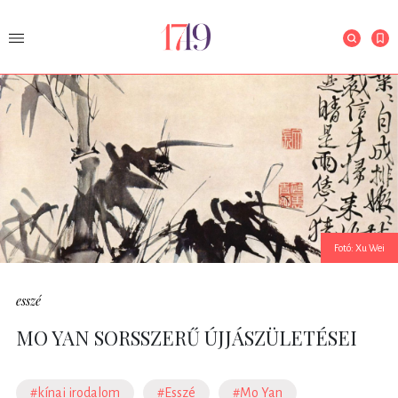
Fotó: Xu Wei
esszé
MO YAN SORSSZERŰ ÚJJÁSZÜLETÉSEI
#kínai irodalom
#Esszé
#Mo Yan