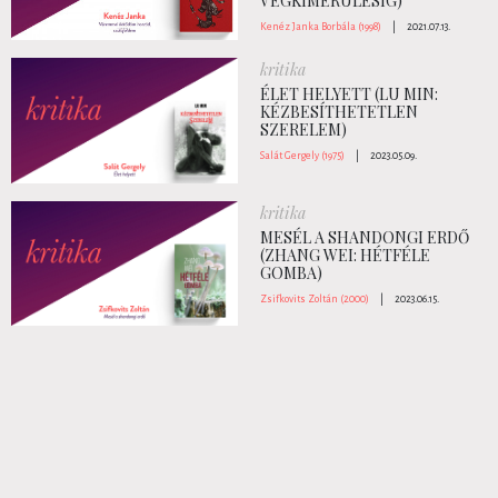
VÉGKIMERÜLÉSIG)
Kenéz Janka Borbála (1998)
|
2021.07.13.
kritika
ÉLET HELYETT (LU MIN:
KÉZBESÍTHETETLEN
SZERELEM)
Salát Gergely (1975)
|
2023.05.09.
kritika
MESÉL A SHANDONGI ERDŐ
(ZHANG WEI: HÉTFÉLE
GOMBA)
Zsifkovits Zoltán (2000)
|
2023.06.15.