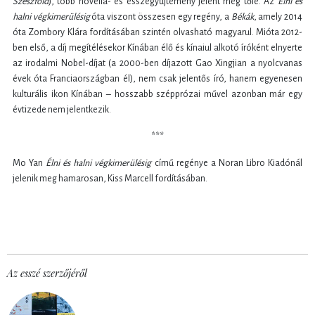
Szeszföld
), több novella- és esszégyűjtemény jelent meg tőle. Az
Élni és
halni végkimerülésig
óta viszont összesen egy regény, a
Békák
, amely 2014
óta Zombory Klára fordításában szintén olvasható magyarul. Mióta 2012-
ben első, a díj megítélésekor Kínában élő és kínaiul alkotó íróként elnyerte
az irodalmi Nobel-díjat (a 2000-ben díjazott Gao Xingjian a nyolcvanas
évek óta Franciaországban él), nem csak jelentős író, hanem egyenesen
kulturális ikon Kínában – hosszabb szépprózai művel azonban már egy
évtizede nem jelentkezik.
***
Mo Yan
Élni és halni végkimerülésig
című regénye a Noran Libro Kiadónál
jelenik meg hamarosan, Kiss Marcell fordításában.
Az esszé szerzőjéről