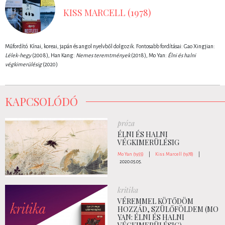
KISS MARCELL (1978)
Műfordító. Kínai, koreai, japán és angol nyelvből dolgozik. Fontosabb fordításai: Gao Xingjian:
Lélek-hegy
(2008), Han Kang:
Nemes teremtmények
(2018), Mo Yan:
Élni és halni
végkimerülésig
(2020)
KAPCSOLÓDÓ
próza
ÉLNI ÉS HALNI
VÉGKIMERÜLÉSIG
Mo Yan (1955)
|
Kiss Marcell (1978)
|
2020.05.05.
kritika
VÉREMMEL KÖTŐDÖM
HOZZÁD, SZÜLŐFÖLDEM (MO
YAN: ÉLNI ÉS HALNI