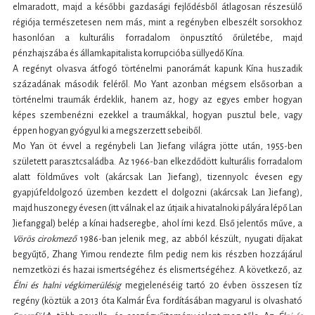
elmaradott, majd a későbbi gazdasági fejlődésből átlagosan részesülő
régiója természetesen nem más, mint a regényben elbeszélt sorsokhoz
hasonlóan a kulturális forradalom önpusztító őrületébe, majd
pénzhajszába és államkapitalista korrupcióba süllyedő Kína.
A regényt olvasva átfogó történelmi panorámát kapunk Kína huszadik
századának második feléről. Mo Yant azonban mégsem elsősorban a
történelmi traumák érdeklik, hanem az, hogy az egyes ember hogyan
képes szembenézni ezekkel a traumákkal, hogyan pusztul bele, vagy
éppen hogyan gyógyul ki a megszerzett sebeiből.
Mo Yan öt évvel a regénybeli Lan Jiefang világra jötte után, 1955-ben
született parasztcsaládba. Az 1966-ban elkezdődött kulturális forradalom
alatt földműves volt (akárcsak Lan Jiefang), tizennyolc évesen egy
gyapjúfeldolgozó üzemben kezdett el dolgozni (akárcsak Lan Jiefang),
majd huszonegy évesen (itt válnak el az útjaik a hivatalnoki pályára lépő Lan
Jiefanggal) belép a kínai hadseregbe, ahol írni kezd. Első jelentős műve, a
Vörös cirokmező
1986-ban jelenik meg, az abból készült, nyugati díjakat
begyűjtő, Zhang Yimou rendezte film pedig nem kis részben hozzájárul
nemzetközi és hazai ismertségéhez és elismertségéhez. A következő, az
Élni és halni végkimerülésig
megjelenéséig tartó 20 évben összesen tíz
regény (köztük a 2013 óta Kalmár Éva fordításában magyarul is olvasható