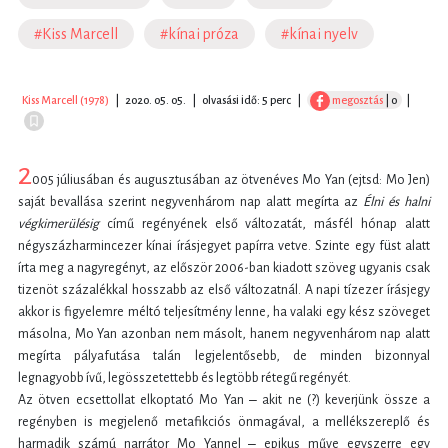
#Kiss Marcell
#kínai próza
#kínai nyelv
Kiss Marcell (1978)
|
2020. 05. 05.
|
olvasási idő: 5 perc
|
megosztás
| 0
|
2
005 júliusában és augusztusában az ötvenéves Mo Yan (ejtsd: Mo Jen)
saját bevallása szerint negyvenhárom nap alatt megírta az
Élni és halni
végkimerülésig
című regényének első változatát, másfél hónap alatt
négyszázharmincezer kínai írásjegyet papírra vetve. Szinte egy füst alatt
írta meg a nagyregényt, az először 2006-ban kiadott szöveg ugyanis csak
tizenöt százalékkal hosszabb az első változatnál. A napi tízezer írásjegy
akkor is figyelemre méltó teljesítmény lenne, ha valaki egy kész szöveget
másolna, Mo Yan azonban nem másolt, hanem negyvenhárom nap alatt
megírta pályafutása talán legjelentősebb, de minden bizonnyal
legnagyobb ívű, legösszetettebb és legtöbb rétegű regényét.
Az ötven ecsettollat elkoptató Mo Yan ‒ akit ne (?) keverjünk össze a
regényben is megjelenő metafikciós önmagával, a mellékszereplő és
harmadik számú narrátor Mo Yannel ‒ epikus műve egyszerre egy