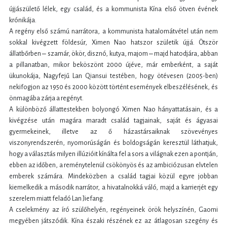
újjászülető lélek, egy család, és a kommunista Kína első ötven évének
krónikája.
A regény első számú narrátora, a kommunista hatalomátvétel után nem
sokkal kivégzett földesúr, Ximen Nao hatszor születik újjá. Ötször
állatbőrben ‒ szamár, ökör, disznó, kutya, majom ‒ majd hatodjára, abban
a pillanatban, mikor beköszönt 2000 újéve, már emberként, a saját
ükunokája, Nagyfejű Lan Qiansui testében, hogy ötévesen (2005-ben)
nekifogjon az 1950 és 2000 között történt események elbeszélésének, és
önmagába zárja a regényt.
A különböző állattestekben bolyongó Ximen Nao hányattatásain, és a
kivégzése után magára maradt család tagjainak, saját és ágyasai
gyermekeinek, illetve az ő házastársaiknak szövevényes
viszonyrendszerén, nyomorúságán és boldogságán keresztül láthatjuk,
hogy a választás milyen illúzióit kínálta fel a sors a világnak ezen a pontján,
ebben az időben, a reménytelenül csökönyös és az ambiciózusan elvtelen
emberek számára. Mindeközben a család tagjai közül egyre jobban
kiemelkedik a második narrátor, a hivatalnokká váló, majd a karrierjét egy
szerelem miatt feladó Lan Jiefang.
A cselekmény az író szülőhelyén, regényeinek örök helyszínén, Gaomi
megyében játszódik. Kína északi részének ez az átlagosan szegény és