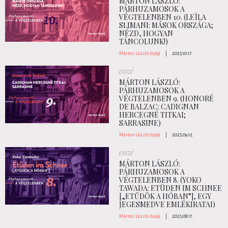
MÁRTON LÁSZLÓ:
PÁRHUZAMOSOK A
VÉGTELENBEN 10. (LEÏLA
SLIMANI: MÁSOK ORSZÁGA;
NÉZD, HOGYAN
TÁNCOLUNK!)
Márton László (1959)
|
2025.10.17.
esszé
MÁRTON LÁSZLÓ:
PÁRHUZAMOSOK A
VÉGTELENBEN 9. (HONORÉ
DE BALZAC: CADIGNAN
HERCEGNÉ TITKAI;
SARRASINE)
Márton László (1959)
|
2025.09.12.
esszé
MÁRTON LÁSZLÓ:
PÁRHUZAMOSOK A
VÉGTELENBEN 8. (YOKO
TAWADA: ETÜDEN IM SCHNEE
[„ETŰDÖK A HÓBAN”], EGY
JEGESMEDVE EMLÉKIRATAI)
Márton László (1959)
|
2025.08.17.