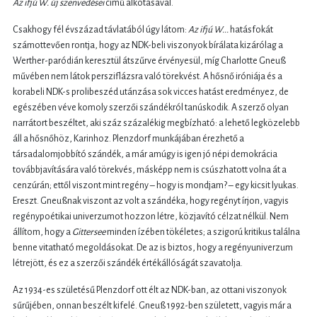
Az ifjú W. új szenvedései
című alkotásával.
Csakhogy fél évszázad távlatából úgy látom:
Az ifjú W...
hatásfokát
számottevően rontja, hogy az NDK-beli viszonyok bírálata kizárólag a
Werther-paródián keresztül átszűrve érvényesül, míg Charlotte Gneuß
művében nem látok persziflázsra való törekvést. A hősnő iróniája és a
korabeli NDK-s prolibeszéd utánzása sok vicces hatást eredményez, de
egészében véve komoly szerzői szándékról tanúskodik. A szerző olyan
narrátort beszéltet, aki száz százalékig megbízható: a lehető legközelebb
áll a hősnőhöz, Karinhoz. Plenzdorf munkájában érezhető a
társadalomjobbító szándék, a már amúgy is igen jó népi demokrácia
továbbjavítására való törekvés, másképp nem is csúszhatott volna át a
cenzúrán; ettől viszont mint regény – hogy is mondjam? – egy kicsit lyukas.
Ereszt. Gneußnak viszont az volt a szándéka, hogy regényt írjon, vagyis
regénypoétikai univerzumot hozzon létre, közjavító célzat nélkül. Nem
állítom, hogy a
Gittersee
minden ízében tökéletes; a szigorú kritikus találna
benne vitatható megoldásokat. De az is biztos, hogy a regényuniverzum
létrejött, és ez a szerzői szándék értékállóságát szavatolja.
Az 1934-es születésű Plenzdorf ott élt az NDK-ban, az ottani viszonyok
sűrűjében, onnan beszélt kifelé. Gneuß 1992-ben született, vagyis már a