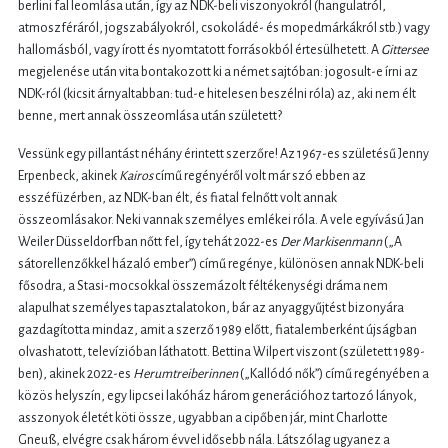
berlini fal leomlása után, így az NDK-beli viszonyokról (hangulatról,
atmoszféráról, jogszabályokról, csokoládé- és mopedmárkákról stb.) vagy
hallomásból, vagy írott és nyomtatott forrásokból értesülhetett. A
Gittersee
megjelenése után vita bontakozott ki a német sajtóban: jogosult-e írni az
NDK-ról (kicsit árnyaltabban: tud-e hitelesen beszélni róla) az, aki nem élt
benne, mert annak összeomlása után született?
Vessünk egy pillantást néhány érintett szerzőre! Az 1967-es születésű Jenny
Erpenbeck, akinek
Kairos
című regényéről volt már szó ebben az
esszéfüzérben, az NDK-ban élt, és fiatal felnőtt volt annak
összeomlásakor. Neki vannak személyes emlékei róla. A vele egyívású Jan
Weiler Düsseldorfban nőtt fel, így tehát 2022-es
Der Markisenmann
(„A
sátorellenzőkkel házaló ember”) című regénye, különösen annak NDK-beli
fősodra, a Stasi-mocsokkal összemázolt féltékenységi dráma nem
alapulhat személyes tapasztalatokon, bár az anyaggyűjtést bizonyára
gazdagította mindaz, amit a szerző 1989 előtt, fiatalemberként újságban
olvashatott, televízióban láthatott. Bettina Wilpert viszont (született 1989-
ben), akinek 2022-es
Herumtreiberinnen
(„Kallódó nők”) című regényében a
közös helyszín, egy lipcsei lakóház három generációhoz tartozó lányok,
asszonyok életét köti össze, ugyabban a cipőben jár, mint Charlotte
Gneuß, elvégre csak három évvel idősebb nála. Látszólag ugyanez a