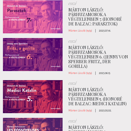
esszé
MÁRTON LÁSZLÓ:
PÁRHUZAMOSOK A
VÉGTELENBEN 7. (HONORÉ
DE BALZAC: PARASZTOK)
Márton László (1959)
|
2025.07.16.
esszé
MÁRTON LÁSZLÓ:
PÁRHUZAMOSOK A
VÉGTELENBEN 6. (JENNY VON
SPERBER: FRITZ, DER
GORILLA)
Márton László (1959)
|
2025.06.13.
esszé
MÁRTON LÁSZLÓ:
PÁRHUZAMOSOK A
VÉGTELENBEN 5. (HONORÉ
DE BALZAC: MEDICI KATALIN)
Márton László (1959)
|
2025.05.02.
esszé
MÁRTON LÁSZLÓ: