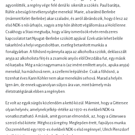
agyonlőtték, a regény vége felé derül ki: sikerült a szökés. Paul barátja,
Rühle a besúgói tevékenységbe menekül. Marie, a barátnő Berlinbe
(mármint Kelet-Berlinbe) akar szaladni, és arról ábrándozik, hogy ő lesz az
első NDK-s női űrhajós, vagyis a trip hőn áhított végállomása a Hold lenne.
Csakhogy a Stasi megtudja, hogy a lány ismerősök révén rendszeres
kapcsolatot tart Nyugat-Berlinbe szökött apjával. Ezek után lehet belőle
takarítónő a helyi vegyesboltban, esetleg betanított munkás a
fonalgyárban. A főhősnő nyámnyila apja az alkoholba szökik, deklasszált
anyja az alkoholista férj és a zsarnoki anyós elől Drezdába fut, egy másik
nő karjaiba. Még a náci nagymama is (az imént említett anyós, apuka anyja)
menekül, ha máshová nem, a szellemi leépülésbe. Csak a főhősnő, a
tizenhat éves Karin Köhler nem akar menekülni sehová. Marad a helyén.
Igen ám, de ennek ugyanolyan súlyos ára van, mint bármely más
életstratégiának ebben a regényben.
Ez volt az egyik sürgős közlendőm a kettő közül. Mármint, hogy a Gittersee
olyan helynév, amelynek jelkép-értéke az 1970-es évekbeli NDK-ra
vonatkoztatható. A másik, amit gyorsan elmondok, az, hogy a
Gittersee
a
szerző első kötete. Méghozzá regény. Meglepően érett, fajsúlyos munka.
Összemérhető egy 1970-es évekbeli NDK-s első regénnyel, Ulrich Plenzdorf