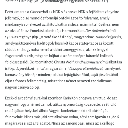
’ne feine Haltung” (kb.: „A tökmindegy az egy kurvajó hozzáállás.”).
Ezért kimarad a
Gittersee
ből az NDK-s és poszt-NDK-s fejlődésregényekre
jellemző, belső monológ formájú önfelvilágosító folyamat, amely
mindannyiszor elvezet az áhított katharzishoz, mármint a hőséhez, nem
az olvasóéhoz. Ennek iskolapéldája Hermann Kant
Der Aufenthalt
című
1980-as regénye (tkp. „A tartózkodási hely”, magyar címe:
Futásod véget ér
),
amelynek tizenéves hadifogoly hőse két káposztafej-taposás között
rádöbben, hogy noha nem ő a lublini tömeggyilkos, akinek lengyel
fogvatartói hiszik, mégsem bújhat ki a német népre háramló kollektív
felelősség alól. De itt említhető Christa Wolf
Kindheitsmuster
című alkotása
is (tkp. „Gyerekkori minta”, magyar címe:
Visszaperelt emlékezet
), amelynek
kamaszlány hősnője minden politikai fejtágítás nélkül, saját jószántából
eljut a fontos felismerésig, miszerint a német nemzeti szocializmus
nagyon csúnya dolog.
Ezekkel a regényfigurákkal szemben Karin Köhler egyvalamit tud, de azt
nagyon: hogy a német demokratikus nyomorúság közepette, széthulló
családjában helyt kell állnia. Vagyis, konkrétan: neki kell a kishúgát
felnevelnie. Nincs más, aki erre alkalmas volna, sőt ő sem igazán az, de ő
magára veszi ezt a feladatot. Nincs az a menő pasi, nincs az a csillogó