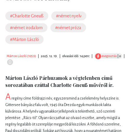
#Charlotte Gneuß
#német nyelv
#német irodalom
#német próza
#Márton László
Márton László (1959)
|
2025. 12. 19.
|
olvasási idő: 14 perc
|
megosztás
| 0
|
Márton László Párhuzamok a végtelenben című
sorozatában ezúttal Charlotte Gneuß művéről ír.
A
regény címe földrajzi név, egyszersmind a cselekmény helyszíne is.
Gittersee bányászfalu volt, 1945 óta Drezda egyik munkások lakta
külvárosa. A helynév ugyanakkor jelképnek is tekinthető, szó szerinti
jelentése: „Rács-tó”. Olyan rács juthat az olvasó eszébe, amely mögül a
regény legalább öt szereplője megpróbál kiszökni. A főhősnő szerelme,
Paul disszidálni próbál. Sokáig azt hisszük, hogy a nyugatnémet határon