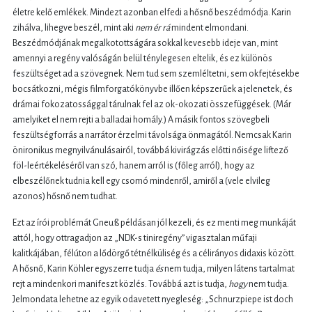
életre kelő emlékek. Mindezt azonban elfedi a hősnő beszédmódja. Karin
zihálva, lihegve beszél, mint aki
nem ér rá
mindent elmondani.
Beszédmódjának megalkotottságára sokkal kevesebb ideje van, mint
amennyi a regény valóságán belül ténylegesen eltelik, és ez különös
feszültséget ad a szövegnek. Nem tud sem szemléltetni, sem okfejtésekbe
bocsátkozni, mégis filmforgatókönyvbe illően képszerűek a jelenetek, és
drámai fokozatossággal tárulnak fel az ok-okozati összefüggések. (Már
amelyiket el nem rejti a balladai homály.) A másik fontos szövegbeli
feszültségforrás a narrátor érzelmi távolsága önmagától. Nemcsak Karin
önironikus megnyilvánulásairól, továbbá kivirágzás előtti nőisége liftező
föl-leértékeléséről van szó, hanem arról is (főleg arról), hogy az
elbeszélőnek tudnia kell egy csomó mindenről, amiről a (vele elvileg
azonos) hősnő nem tudhat.
Ezt az írói problémát Gneuß példásan jól kezeli, és ez menti meg munkáját
attól, hogy ottragadjon az „NDK-s tiniregény” vigasztalan műfaji
kalitkájában, félúton a lődörgő tétnélküliség és a célirányos didaxis között.
A hősnő, Karin Köhler egyszerre tudja
és
nem tudja, milyen látens tartalmat
rejt a mindenkori manifeszt közlés. Továbbá azt is tudja,
hogy
nem tudja.
Jelmondata lehetne az egyik odavetett nyegleség: „Schnurzpiepe ist doch