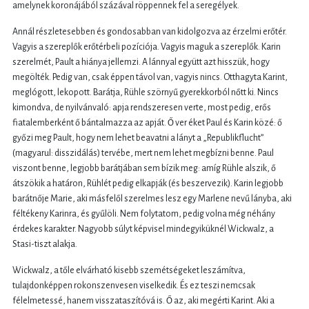
amelynek koronájából százával röppennek fel a seregélyek.
Annál részletesebben és gondosabban van kidolgozva az érzelmi erőtér.
Vagyis a szereplők erőtérbeli pozíciója. Vagyis maguk a szereplők. Karin
szerelmét, Pault a hiánya jellemzi. A lánnyal együtt azt hisszük, hogy
megölték. Pedig van, csak éppen távol van, vagyis nincs. Otthagyta Karint,
meglógott, lekopott. Barátja, Rühle szörnyű gyerekkorból nőtt ki. Nincs
kimondva, de nyilvánvaló: apja rendszeresen verte, most pedig, erős
fiatalemberként ő bántalmazza az apját. Ő ver éket Paul és Karin közé: ő
győzi meg Pault, hogy nem lehet beavatni a lányt a „Republikflucht”
(magyarul: disszidálás) tervébe, mert nem lehet megbízni benne. Paul
viszont benne, legjobb barátjában sem bízik meg: amíg Rühle alszik, ő
átszökik a határon, Rühlét pedig elkapják (és beszervezik). Karin legjobb
barátnője Marie, aki másfelől szerelmes lesz egy Marlene nevű lányba, aki
féltékeny Karinra, és gyűlöli. Nem folytatom, pedig volna még néhány
érdekes karakter. Nagyobb súlyt képvisel mindegyiküknél Wickwalz, a
Stasi-tiszt alakja.
Wickwalz, a tőle elvárható kisebb szemétségeket leszámítva,
tulajdonképpen rokonszenvesen viselkedik. És ez teszi nemcsak
félelmetessé, hanem visszataszítóvá is. Ő az, aki megérti Karint. Aki a