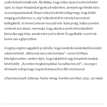
szülei helyett törődik vele. Aki átlátja, hogy a lány olyan érzelmi terheket
cipel, és olyan feladatokat igyekszik teljesíteni, amelyek egy felnőtt nőt is
összeroppantanának. Elnyeri a lány bizalmát (odáig megy, hogy bíráló
megjegyzéseket tesz a „cég” működéséről és némely haszonleső
kollégákról), és természetesen visszaél vele. Karin pedig, hiába szeretne
senkinek sem ártani, nem tudja, hogy akinek a nevét informátorként
kimondja vagy leírja, annak már ezzel is ártott. És egyáltalán: ezzel már
benne van a gépezetben.
A regény végére nagyjából az derül ki, hogy mindenki mindenkiről mondott
valami terhelőt. „Néha már nincs mit mondani” – ismeri fel Marie
kétségbeesetten, amikor rájön, hogy takarítónő vagy betanított munkás
lehet belőle. „Az ember megkönnyebbül, ha nyíltan beszél” – összegez
Wickwalz ördögi (vagy csupán krampuszhoz illő) cinizmussal.
(
Charlotte Gneuß: Gittersee. Fischer Verlag, Frankfurt am Main, 2023., 237 oldal)