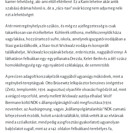
karrier-lehetőség, aki-ami ettől eltérítené. Ez a Karin lehetne akár antik
szabású drámai hősnő is, de a „rács-tavi” sivár közeg nem adja meg neki
ezt a lehetőséget.
A tér mint regényhelyszín szűkös, és még ez a jellegzetesség is csak
takarékosan van érzékeltetve. Köhlerék otthona, mellékszereplők háza
vagy lakása, hozzá tartozó sufni, iskola, amelynek igazgatói irodájában a
Stasi garázdálkodik, a Stasi-tiszt Wickwalz irodája és konspirált
találkahelye, Wickwalz kocsijának belseje, erdei tisztás, nagyjából ennyi. A
láthatáron felbukkan egy-egy pillanatra Drezda, Kelet-Berlin és a dél-szász
homokkőhegység egy-egy nyaktörő sziklakúpja, de semmi több.
A precízen adagolt korszakjelzők nagyjából ugyanúgy működnek, mint a
regénybeli tereptárgyak. Otto Brüsewitz lelkipásztor benzines önégetése
(Zeitz, templomtér, 1976. augusztus) olyasféle olvasási fogódzót ad, mint
a virágzó repceföld, amely mellett Wickwalz autója elhalad. Wolf
Biermann költő NDK-s állampolgárságtól való megfosztása (1976.
november; az Ausbürgerung, vagyis „kiállampolgártalanítás” NDK-zamatú
kifejezésnek érződik, holott a nácik találták ki, tőlük vették át az elvtársak
mind a szóalkotást, mind pedig a jogfosztási gyakorlatot) ugyanolyan
baljóslatot sugall, mint az a 142. oldalon felbukkanó terebélyes fa,