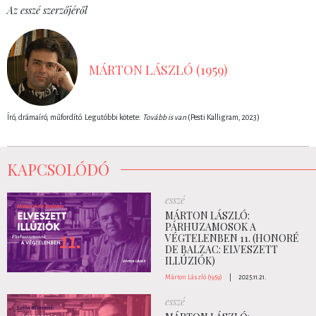
Az esszé szerzőjéről
MÁRTON LÁSZLÓ (1959)
Író, drámaíró, műfordító. Legutóbbi kötete:
Tovább is van
(Pesti Kalligram, 2023)
KAPCSOLÓDÓ
esszé
MÁRTON LÁSZLÓ:
PÁRHUZAMOSOK A
VÉGTELENBEN 11. (HONORÉ
DE BALZAC: ELVESZETT
ILLÚZIÓK)
Márton László (1959)
|
2025.11.21.
esszé