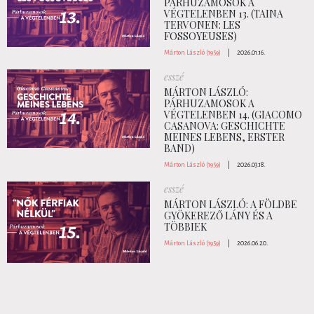
PÁRHUZAMOSOK A
VÉGTELENBEN 13. (TAINA
TERVONEN: LES
FOSSOYEUSES)
Márton László (1959)
|
2026.01.16.
esszé
MÁRTON LÁSZLÓ:
PÁRHUZAMOSOK A
VÉGTELENBEN 14. (GIACOMO
CASANOVA: GESCHICHTE
MEINES LEBENS, ERSTER
BAND)
Márton László (1959)
|
2026.03.18.
esszé
MÁRTON LÁSZLÓ: A FÖLDBE
GYÖKEREZŐ LÁNY ÉS A
TÖBBIEK
Márton László (1959)
|
2026.06.20.