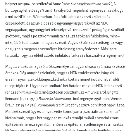
helyzet az 1986-os születésű Anne Rabe
Die Möglichkeit von Glück
(„A
boldogság lehetősége”) című, tavalyelőtt megjelent regényével; csakhogy
a mű az NDK-beli Wismarban játszódik, ahol a szerző született és
cseperedett, és az Én-elbeszélő ugyanúgy kisgyerek volt az NDK
végnapjaiban, ugyanúgy két tekintélyelvű, rendszerhű pedagógus szülőtől
gyötörve, majd a posztkommunista hazugságokban fuldokolva, mint –
interjúiból tudhatóan – maga a szerző. Vagyis későn születettség ide vagy
oda, igenis megvan a személyes hitelesség aranyfedezete. Más lapra
tartozik, hogy: az ebből adódó indulatos ítélkezés használ-e a regénynek?
Maga a vita és a megszólalók személye a magyar olvasó számára kevéssé
érdekes. Elég annyit észlelnünk, hogy az NDK emlékezetére irányuló
érzelmi nyomatékok kiterjeszkednek a kortárs német irodalom belföldi
recepciójára is. Ugyanez mondható két fiatalon meghalt NDK-beli szerző
rendszerkritikus – és természetesen posztumusz – munkájáról: Brigitte
Reimann (1933-1973)
Franziska Linkerhand
című regénye 1998-ban, Werner
Bräunig (1934-1976)
Rummelplatz
című regénye 2007-ben látott napvilágot.
Mindkét szerző úgy és annyira vette komolyan a „szocialista realizmus”
kívánalmait, hogy a két nagyipari munkás témájú műből a szocializmus
építésének nehézségein túlmenően az építés lehetetlensége és a munkás