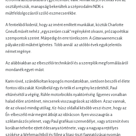
létforma abszurditása is egyértelművé válik. Annak idején betiltás volt az
osztályrészük, manapság bekerültek a szépirodalmi NDK-s
múltfeldolgozásról szóló eszmecserékbe.
A fentiekből kiderül, hogy az imént említett munkákat, köztük Charlotte
Gneuß művét nehéz „egyszerűen csak” regényként olvasni, prózapoétikai
szempontok szerint. Márpedig én erre törekszem. A
Gittersee
nemcsak
pályakezdő műként ígéretes. Több annál: az utóbbi évek egyik jelentős
német regénye.
Az alábbiakban az elbeszélői technikáról és a szereplők megformálásáról
mondanék egyet-mást.
Karin rövid, szándékoltan kopogós mondatokban, sietősen beszéli el élete
fontos időszakát. Körülbelül egy év telik el a regény kezdetétől, Paul
eltűnésétől a végéig, Rühle motorbiciklis nyaktöréséig. Egyenes vonalban
halad előre a történet, nincsenek visszaugrások az időben. Azaz vannak,
de az olvasó mindig utólag, tíz-húsz oldallal később veszi észre, hogy az
Én-elbeszélő már megint átbújt az időrácson. Ilyen visszaugrás a
sziklamászós jelenet, vagy Paul grafikusi szenvedélye, vagy a tizenöt éves
korában teherbe ejtett édesanya története, vagy a nagyapa rejtélyes
szökése a Wehrmachtból és főleg a Stasi-tiszt faggatózásai nyomán