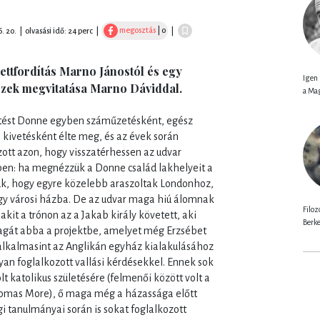
megosztás
| 0
6. 20.
|
olvasási idő: 24 perc
|
|
tfordítás Marno Jánostól és egy
Igen 
ezek megvitatása Marno Dáviddal.
a Ma
ztést Donne egyben száműzetésként, egész
kivetésként élte meg, és az évek során
zott azon, hogy visszatérhessen az udvar
ben: ha megnézzük a Donne család lakhelyeit a
uk, hogy egyre közelebb araszoltak Londonhoz,
gy városi házba. De az udvar maga hiú álomnak
Filoz
kit a trónon az a Jakab király követett, aki
Berk
gát abba a projektbe, amelyet még Erzsébet
y alkalmasint az Anglikán egyház kialakulásához
an foglalkozott vallási kérdésekkel. Ennek sok
t katolikus születésére (felmenői között volt a
 Thomas More), ő maga még a házassága előtt
ogi tanulmányai során is sokat foglalkozott