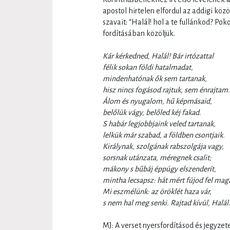
apostol hirtelen elfordul az addigi köz
szavait: “Halál! hol a te fullánkod? Pok
fordításában közöljük.
Kár kérkedned, Halál! Bár irtózattal
félik sokan földi hatalmadat,
mindenhatónak ők sem tartanak,
hisz nincs fogásod rajtuk, sem énrajtam.
Álom és nyugalom, hű képmásaid,
belőlük vágy, belőled kéj fakad.
S habár legjobbjaink veled tartanak,
lelkük már szabad, a földben csontjaik.
Királynak, szolgának rabszolgája vagy,
sorsnak utánzata, méregnek csalit;
mákony s bűbáj éppúgy elszenderít,
mintha lecsapsz: hát mért fújod fel mag
Mi eszmélünk: az öröklét haza vár,
s nem hal meg senki. Rajtad kívül, Halál
MJ: A verset nyersfordításod és jegyze