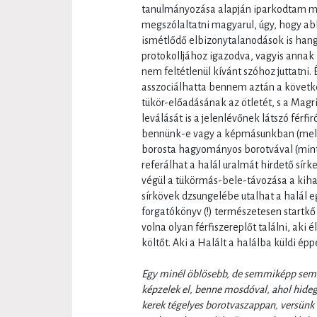
tanulmányozása alapján iparkodtam m
megszólaltatni magyarul, úgy, hogy a
ismétlődő elbizonytalanodások is han
protokolljához igazodva, vagyis annak 
nem feltétlenül kívánt szóhoz juttatni.
asszociálhatta bennem aztán a követke
tükör-előadásának az ötletét, s a Mag
leválását is a jelenlévőnek látszó férfi
bennünk-e vagy a képmásunkban (mely v
borosta hagyományos borotvával (mint
referálhat a halál uralmát hirdető sírk
végül a tükörmás-bele-távozása a kihal
sírkövek dzsungelébe utalhat a halál 
forgatókönyv (!) természetesen startkő 
volna olyan férfiszereplőt találni, ak
költőt. Aki a Halált a halálba küldi épp
Egy minél öblösebb, de semmiképp sem 
képzelek el, benne mosdóval, ahol hideg
kerek tégelyes borotvaszappan, versün