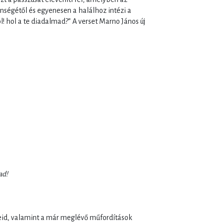
önségétől és egyenesen a halálhoz intézi a
ol! hol a te diadalmad?” A verset Marno János új
ad!
.
teid, valamint a már meglévő műfordítások