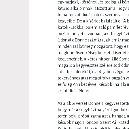
egyházjogi, -történeti, és teológiai k
kitűnő alkalomnak látszott arra, hogy
felhalmozott tudásnak és személyes tap
kegyeibe. De a kísérlet balul sült el. A k
katolikusokkal polemizáló pamflet révé
pozíció helyett azonban Jakab egyházi 
újdonság Donne számára, akit már máso
minden szálat megmozgatott, hogy ezt 
meglehetősen kétségbeesett kísérlete i
kedvencének, a kétes hírben álló Some
maga is a kegyvesztés szélére sodródot
adta be a derekát, és 1615-ben végül fe
tekervényes utat megcáfolva buzgón ve
és főleg Ann két évvel későbbi halála
szentelte a életét.
Az alábbi verset Donne a kegyvesztettség
hogy már az egyházi pályáról gondolko
terén belül próbálgatná azt a hangot,
később majd a londoni Szent Pál katedr
Korinthusbeliekhez írt első levelének a