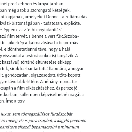
inél precízebben és árnyaltabban
bban még azok a szorongató kétségek,
got kapjanak, amelyeket Donne - a Feltámadás
kvázi-biztonságában - tudatosan, explicite,
 És éppen ez az "elbizonytalanítás"
ző film tervét, s benne a vers fürdőszoba-
ritte-tükörkép alkalmazásával a tükör-más
ról, eldönthetetlenné téve, hogy a halál
isszautal a testmásunkra is) tanyázik. A
 kaszával) történő eltüntetése ekképp
ertek, sírok karbantartott állapotára, ahogyan
t, gondozatlan, elgazosodott, ütött-kopott
egyre távolabb-létére. A néhány mondatos
csupán a film elkészítéséhez, és persze jó
i életkorban, küllemben képviselhetné magát a
en. Íme a terv:
luxus, sem tömegszállásos fürdőszobát
 és meleg víz is jön a csapból, a kagyló peremén
k narrátora elkezdi bepamacsolni a minimum