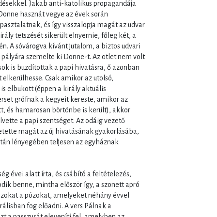
érdésekkel. Jakab anti-katolikus propagandája
 Donne hasznát vegye az évek során
asztalatnak, és így visszalopja magát az udvar
irály tetszését sikerült elnyernie, főleg két, a
n. A sóvárogva kívánt jutalom, a biztos udvari
pályára szemelte ki Donne-t. Az ötlet nem volt
k is buzdítottak a papi hivatásra, ő azonban
elkerülhesse. Csak amikor az utolsó,
s elbukott (éppen a király aktuális
rset grófnak a kegyeit kereste, amikor az
t, és hamarosan börtönbe is került), akkor
lvette a papi szentséget. Az odáig vezető
tette magát az új hivatásának gyakorlásába,
 után lényegében teljesen az egyháznak
 évei alatt írta, és csábító a feltételezés,
dik benne, mintha először így, a szonett apró
 azokat a pózokat, amelyeket néhány évvel
álisban fog előadni. A vers Pálnak a
zt a passzusát eleveníti fel, amelyben az