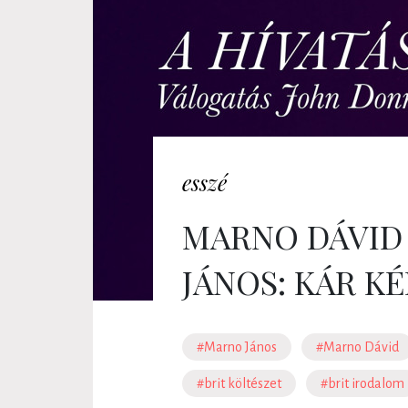
esszé
MARNO DÁVID
JÁNOS: KÁR KÉ
#Marno János
#Marno Dávid
#brit költészet
#brit irodalom