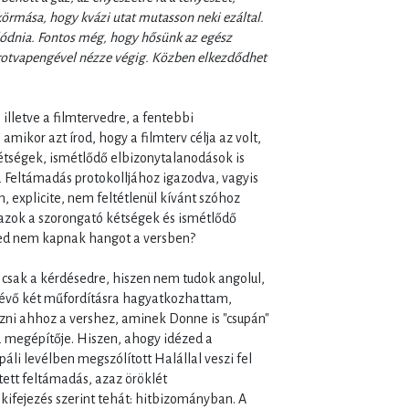
örmása, hogy kvázi utat mutasson neki ezáltal.
lódnia. Fontos még, hogy hősünk az egész
orotvapengével nézze végig. Közben elkezdődhet
illetve a filmtervedre, a fentebbi
mikor azt írod, hogy a filmterv célja az volt,
tségek, ismétlődő elbizonytalanodások is
 Feltámadás protokolljához igazodva, vagyis
 explicite, nem feltétlenül kívánt szóhoz
 azok a szorongató kétségek és ismétlődő
ted nem kapnak hangot a versben?
 csak a kérdésedre, hiszen nem tudok angolul,
lévő két műfordításra hagyatkozhattam,
i ahhoz a vershez, aminek Donne is "csupán"
, a megépítője. Hiszen, ahogy idézed a
páli levélben megszólított Halállal veszi fel
etett feltámadás, azaz öröklét
ifejezés szerint tehát: hitbizományban. A