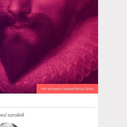
Fotó: Wikipedia / National Portrait Gallery
sszé szerzőiről