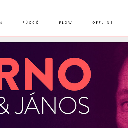
M
FÜGGŐ
FLOW
OFFLINE
ESSZÉ
HÍR
1749 KÖNYVEK
KRITIKA
INTERJÚ
RENDEZVÉNYEK
TANULMÁNY
MŰHELYNAPLÓ
PODCAST
IKSZEK
TOPLISTA