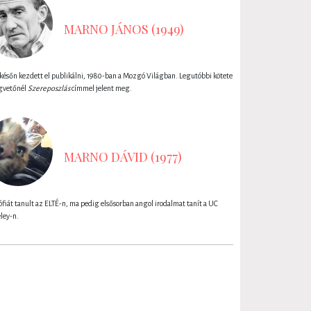
MARNO JÁNOS (1949)
későn kezdett el publikálni, 1980-ban a Mozgó Világban. Legutóbbi kötete
gvetőnél
Szereposzlás
címmel jelent meg.
MARNO DÁVID (1977)
ófiát tanult az ELTÉ-n, ma pedig elsősorban angol irodalmat tanít a UC
eley-n.