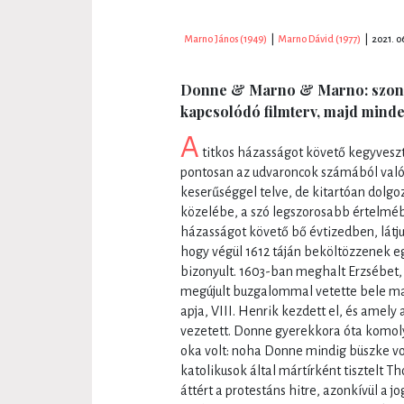
Marno János (1949)
|
Marno Dávid (1977)
|
2021. 0
Donne & Marno & Marno: szonet
kapcsolódó filmterv, majd mind
A
titkos házasságot követő kegyves
pontosan az udvaroncok számából való 
keserűséggel telve, de kitartóan dolgo
közelébe, a szó legszorosabb értelmé
házasságot követő bő évtizedben, látj
hogy végül 1612 táján beköltözzenek e
bizonyult. 1603-ban meghalt Erzsébet, a
megújult buzgalommal vetette bele ma
apja, VIII. Henrik kezdett el, és amel
vezetett. Donne gyerekkora óta komoly
oka volt: noha Donne mindig büszke vol
katolikusok által mártírként tisztelt
áttért a protestáns hitre, azonkívül a j