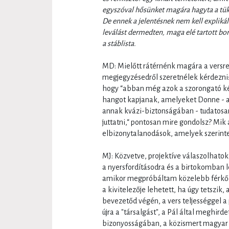
egyszóval hősünket magára hagyta a tük
De ennek a jelentésnek nem kell expliká
leválást dermedten, maga elé tartott b
a stáblista.
MD: Mielőtt rátérnénk magára a versre 
megjegyzésedről szeretnélek kérdezni: a
hogy “abban még azok a szorongató ké
hangot kapjanak, amelyeket Donne - a
annak kvázi-biztonságában - tudatosan,
juttatni,“ pontosan mire gondolsz? Mik
elbizonytalanodások, amelyek szerin
MJ: Közvetve, projektíve válaszolhatok
a nyersfordításodra és a birtokomban 
amikor megpróbáltam közelebb férkőzn
a kivitelezője lehetett, ha úgy tetszik
bevezetőd végén, a vers teljességgel a 
újra a "társalgást", a Pál által meghird
bizonyosságában, a közismert magyar k