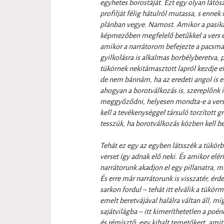
egyhetes borostáját. Ezt egy olyan látó
profilját félig hátulról mutassa, s enne
plánban vegye. Namost. Amikor a pasik
képmezőben megfelelő betűkkel a vers e
amikor a narrátorom befejezte a pacsma
gyilkolásra is alkalmas borbélyberetva,
tükörnek nekitámasztott lapról kezdje e
de nem bánnám, ha az eredeti angol is 
ahogyan a borotválkozás is, szereplőnk 
meggyőződni, helyesen mondta-e a verse
kell a tevékenységgel társuló torzított g
tesszük, ha borotválkozás közben kell b
Tehát ez egy az egyben látsszék a tükörb
verset így adnak elő neki. És amikor el
narrátorunk akadjon el egy pillanatra, mi
És erre már narrátorunk is visszatér, ér
sarkon fordul – tehát itt elválik a tükör
emelt beretvájával halálra váltan áll, m
sajátvilágba – itt kimeríthetetlen a poé
és rémísztő: egy kihalt temetőkert, amit 