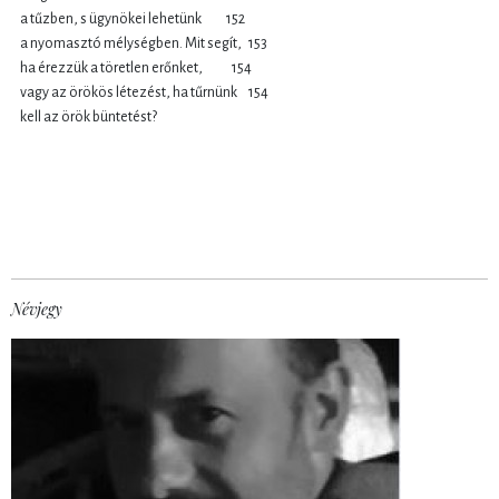
a tűzben, s ügynökei lehetünk 152
a nyomasztó mélységben. Mit segít, 153
ha érezzük a töretlen erőnket, 154
vagy az örökös létezést, ha tűrnünk 154
kell az örök büntetést?
Névjegy