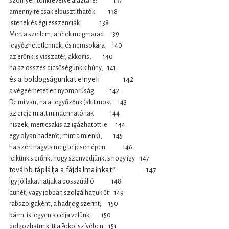
szörnyen tönkreverve alázta le: 137
amennyire csak elpusztíthatók 138
istenek és égi esszenciák. 138
Mert a szellem, a lélek megmarad 139
legyőzhetetlennek, és nemsokára 140
az erőnk is visszatér, akkor is, 140
ha az összes dicsőségünk kihúny, 141
és a boldogságunkat elnyeli 142
a végeérhetetlen nyomorúság. 142
De mi van, ha a Legyőzőnk (akit most 143
az ereje miatt mindenhatónak 144
hiszek, mert csakis az igázhatott le 144
egy olyan haderőt, mint a mienk), 145
ha azért hagyta meg teljesen épen 146
lelkünk s erőnk, hogy szenvedjünk, s hogy így 147
tovább táplálja a fájdalmainkat? 147
Így jóllakathatjuk a bosszúálló 148
dühét, vagy jobban szolgálhatjuk őt 149
rabszolgaként, a hadijog szerint; 150
bármi is legyen a célja velünk; 150
dolgozhatunk itt a Pokol szívében 151