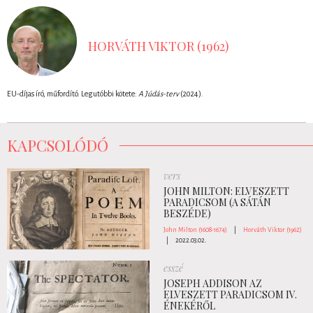
HORVÁTH VIKTOR (1962)
EU-díjas író, műfordító. Legutóbbi kötete:
A Júdás-terv
(2024).
KAPCSOLÓDÓ
vers
JOHN MILTON: ELVESZETT
PARADICSOM (A SÁTÁN
BESZÉDE)
John Milton (1608-1674)
|
Horváth Viktor (1962)
|
2022.03.02.
esszé
JOSEPH ADDISON AZ
ELVESZETT PARADICSOM IV.
ÉNEKÉRŐL