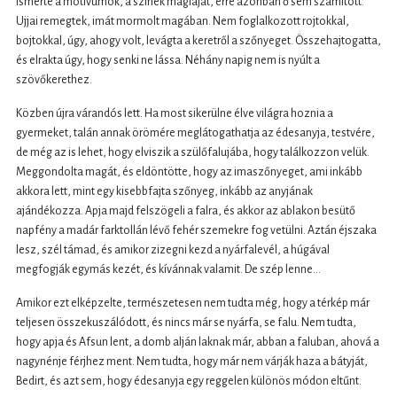
ismerte a motívumok, a színek mágiáját, erre azonban ő sem számított.
Ujjai remegtek, imát mormolt magában. Nem foglalkozott rojtokkal,
bojtokkal, úgy, ahogy volt, levágta a keretről a szőnyeget. Összehajtogatta,
és elrakta úgy, hogy senki ne lássa. Néhány napig nem is nyúlt a
szövőkerethez.
Közben újra várandós lett. Ha most sikerülne élve világra hoznia a
gyermeket, talán annak örömére meglátogathatja az édesanyja, testvére,
de még az is lehet, hogy elviszik a szülőfalujába, hogy találkozzon velük.
Meggondolta magát, és eldöntötte, hogy az imaszőnyeget, ami inkább
akkora lett, mint egy kisebbfajta szőnyeg, inkább az anyjának
ajándékozza. Apja majd felszögeli a falra, és akkor az ablakon besütő
napfény a madár farktollán lévő fehér szemekre fog vetülni. Aztán éjszaka
lesz, szél támad, és amikor zizegni kezd a nyárfalevél, a húgával
megfogják egymás kezét, és kívánnak valamit. De szép lenne...
Amikor ezt elképzelte, természetesen nem tudta még, hogy a térkép már
teljesen összekuszálódott, és nincs már se nyárfa, se falu. Nem tudta,
hogy apja és Afsun lent, a domb alján laknak már, abban a faluban, ahová a
nagynénje férjhez ment. Nem tudta, hogy már nem várják haza a bátyját,
Bedirt, és azt sem, hogy édesanyja egy reggelen különös módon eltűnt.