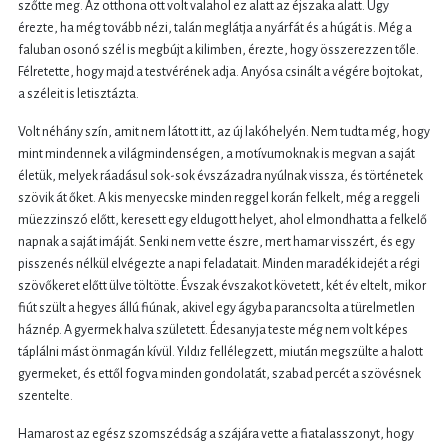
szőtte meg. Az otthona ott volt valahol ez alatt az éjszaka alatt. Úgy
érezte, ha még tovább nézi, talán meglátja a nyárfát és a húgát is. Még a
faluban osonó szél is megbújt a kilimben, érezte, hogy összerezzen tőle.
Félretette, hogy majd a testvérének adja. Anyósa csinált a végére bojtokat,
a széleit is letisztázta.
Volt néhány szín, amit nem látott itt, az új lakóhelyén. Nem tudta még, hogy
mint mindennek a világmindenségen, a motívumoknak is megvan a saját
életük, melyek ráadásul sok-sok évszázadra nyúlnak vissza, és történetek
szövik át őket. A kis menyecske minden reggel korán felkelt, még a reggeli
müezzinszó előtt, keresett egy eldugott helyet, ahol elmondhatta a felkelő
napnak a saját imáját. Senki nem vette észre, mert hamar visszért, és egy
pisszenés nélkül elvégezte a napi feladatait. Minden maradék idejét a régi
szövőkeret előtt ülve töltötte. Évszak évszakot követett, két év eltelt, mikor
fiút szült a hegyes állú fiúnak, akivel egy ágyba parancsolta a türelmetlen
háznép. A gyermek halva született. Édesanyja teste még nem volt képes
táplálni mást önmagán kívül. Yıldız fellélegzett, miután megszülte a halott
gyermeket, és ettől fogva minden gondolatát, szabad percét a szövésnek
szentelte.
Hamarost az egész szomszédság a szájára vette a fiatalasszonyt, hogy