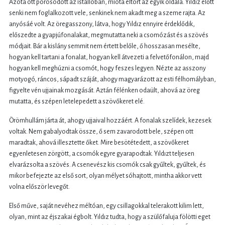
Azóta ott porosodott az istállóban, mióta eltört az egyik oldala. Yıldız előtt
senki nem foglalkozott vele, senkinek nem akadt meg a szeme rajta. Az
anyósáé volt. Az öregasszony, látva, hogy Yıldız ennyire érdeklődik,
előszedte a gyapjúfonalakat, megmutatta neki a csomózást és a szövés
módjait. Bár a kislány semmit nem értett belőle, ő hosszasan mesélte,
hogyan kell tartani a fonalat, hogyan kell átvezeti a felvetőfonálon, majd
hogyan kell meghúzni a csomót, hogy feszes legyen. Nézte az asszony
motyogó, ráncos, sápadt száját, ahogy magyarázott az esti félhomályban,
figyelte vén ujjainak mozgását. Aztán félénken odaült, ahová az öreg
mutatta, és szépen letelepedett a szövőkeret elé.
Örömhullám járta át, ahogy ujjaival hozzáért. A fonalak szelídek, kezesek
voltak. Nem gabalyodtak össze, ő sem zavarodott bele, szépen ott
maradtak, ahová illesztette őket. Mire besötétedett, a szövőkeret
egyenletesen zörgött, a csomók egyre gyarapodtak. Yıldızt teljesen
elvarázsolta a szövés. A csenevész kis csomók csak gyűltek, gyűltek, és
mikor befejezte az első sort, olyan mélyet sóhajtott, mintha akkor vett
volna először levegőt.
Első műve, saját nevéhez méltóan, egy csillagokkal telerakott kilim lett,
olyan, mint az éjszakai égbolt. Yıldız tudta, hogy a szülőfaluja fölötti eget