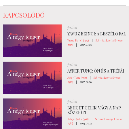
KAPCSOLÓDÓ
próza
YAVUZ EKINCI: A BESZÉLŐ FAL
Yavuz Ekinci (1979)
|
Schmidt Szonja Emese
(1981)
|
2025.07.09.
próza
AYFER TUNÇ: ÖN ÉS A TRÉFÁI
Ayfer Tunç (1964)
|
Schmidt Szonja Emese
(1981)
|
2025.06.06.
próza
BEHÇET ÇELIK: VÁGY A NAP
KÖZEPÉN
Behçet Çelik (1968)
|
Schmidt Szonja Emese
(1981)
|
2025.04.23.