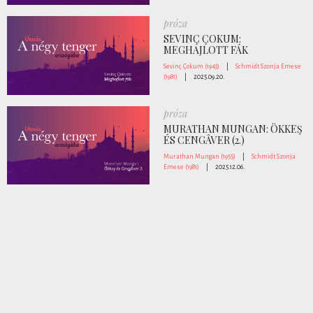
próza
SEVINÇ ÇOKUM:
MEGHAJLOTT FÁK
Sevinç Çokum (1943)
|
Schmidt Szonja Emese
(1981)
|
2025.09.20.
próza
MURATHAN MUNGAN: ÖKKEŞ
ÉS CENGÂVER (2.)
Murathan Mungan (1955)
|
Schmidt Szonja
Emese (1981)
|
2025.12.06.