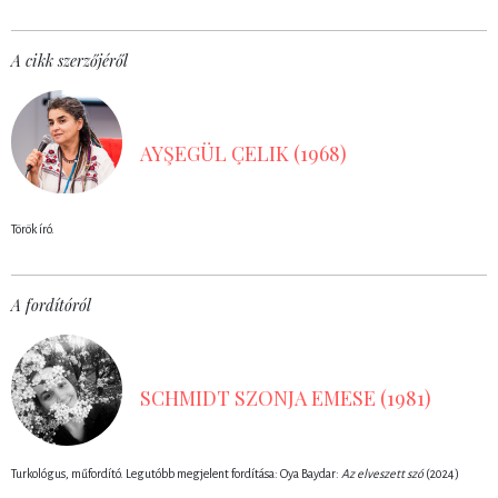
A cikk szerzőjéről
AYŞEGÜL ÇELIK (1968)
Török író.
A fordítóról
SCHMIDT SZONJA EMESE (1981)
Turkológus, műfordító. Legutóbb megjelent fordítása: Oya Baydar:
Az elveszett szó
(2024)