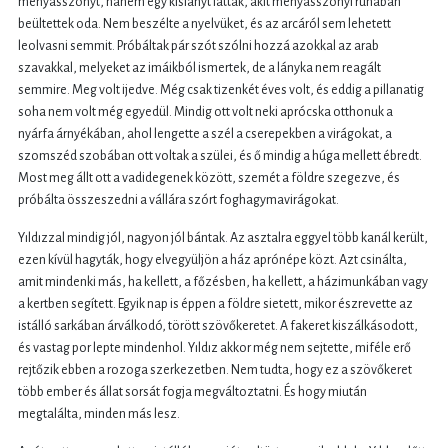
menyasszonyt, hanem egy kislányt láttak, akit menyasszonyi ruhában
beültettek oda. Nem beszélte a nyelvüket, és az arcáról sem lehetett
leolvasni semmit. Próbáltak pár szót szólni hozzá azokkal az arab
szavakkal, melyeket az imáikból ismertek, de a lányka nem reagált
semmire. Meg volt ijedve. Még csak tizenkét éves volt, és eddig a pillanatig
soha nem volt még egyedül. Mindig ott volt neki aprócska otthonuk a
nyárfa árnyékában, ahol lengette a szél a cserepekben a virágokat, a
szomszéd szobában ott voltak a szülei, és ő mindig a húga mellett ébredt.
Most meg állt ott a vadidegenek között, szemét a földre szegezve, és
próbálta összeszedni a vállára szórt foghagymavirágokat.
Yıldızzal mindig jól, nagyon jól bántak. Az asztalra eggyel több kanál került,
ezen kívül hagyták, hogy elvegyüljön a ház aprónépe közt. Azt csinálta,
amit mindenki más, ha kellett, a főzésben, ha kellett, a házimunkában vagy
a kertben segített. Egyik nap is éppen a földre sietett, mikor észrevette az
istálló sarkában árválkodó, törött szövőkeretet. A fakeret kiszálkásodott,
és vastag por lepte mindenhol. Yıldız akkor még nem sejtette, miféle erő
rejtőzik ebben a rozoga szerkezetben. Nem tudta, hogy ez a szövőkeret
több ember és állat sorsát fogja megváltoztatni. És hogy miután
megtalálta, minden más lesz.