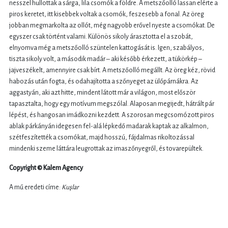
nesszel hullottak a sárga, lila csomók a földre. A metszőolló lassan elérte a
piros keretet, itt kisebbek voltak a csomók, feszesebb a fonal. Az öreg
jobban megmarkolta az ollót, még nagyobb erővel nyeste a csomókat. De
egyszer csak történt valami. Különös sikoly árasztotta el a szobát,
elnyomva még a metszőolló szüntelen kattogását is. Igen, szabályos,
tiszta sikoly volt, a második madár – aki később érkezett, a tükörkép –
jajveszékelt, amennyire csak bírt. A metszőolló megállt. Az öreg kéz, rövid
habozás után fogta, és odahajította a szőnyeget az ülőpárnákra. Az
aggastyán, aki azt hitte, mindent látott már a világon, most először
tapasztalta, hogy egy motívum megszólal. Alaposan megijedt, hátrált pár
lépést, és hangosan imádkozni kezdett. A szorosan megcsomózott piros
ablak párkányán idegesen fel-alá lépkedő madarak kaptak az alkalmon,
szétfeszítették a csomókat, majd hosszú, fájdalmas rikoltozással
mindenki szeme láttára leugrottak az imaszőnyegről, és tovarepültek.
Copyright © Kalem Agency
A mű eredeti címe:
Kuşlar