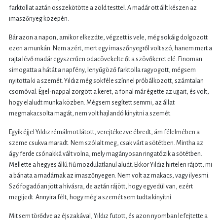
farktollat aztán összekötötte a zöld testtel. A madár ott állt készen az
imaszőnyeg közepén.
Bár azon a napon, amikor elkezdte, végzett is vele, még sokáig dolgozott
ezen a munkán. Nem azért, mert egy imaszőnyegről volt szó, hanem mert a
rajta lévő madár egyszerűen odacövekelte őt a szövőkeret elé. Finoman
simogatta a hátát a napfény, lenyűgöző farktolla ragyogott, mégsem
nyitotta ki a szemét. Yıldız még sokféle színnel próbálkozott, számtalan
csomóval. Éjjel-nappal zörgött a keret, a fonal már égette az ujjait, és volt,
hogy elaludt munka közben. Mégsem segített semmi, az állat
megmakacsolta magát, nem volt hajlandó kinyitni a szemét.
Egyik éjjel Yıldız rémálmot látott, verejtékezve ébredt, ám félelmében a
szeme csukva maradt. Nem szólalt meg, csak várt a sötétben. Mintha az
ágy ferde csónakká vált volna, mely magányosan ringatózik a sötétben.
Mellette a hegyes állú fiú mozdulatlanul aludt. Ekkor Yıldız hirtelen rájött, mi
a bánata a madárnak az imaszőnyegen. Nem volt az makacs, vagy ilyesmi.
Szófogadóan jött a hívásra, de aztán rájött, hogy egyedül van, ezért
megijedt. Annyira félt, hogy még a szemét sem tudta kinyitni.
Mit sem törődve az éjszakával, Yıldız futott, és azon nyomban lefejtette a