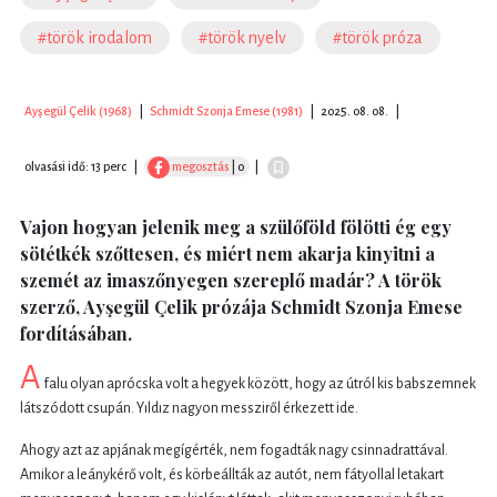
#török irodalom
#török nyelv
#török próza
Ayşegül Çelik (1968)
|
Schmidt Szonja Emese (1981)
|
2025. 08. 08.
|
olvasási idő: 13 perc
|
megosztás
| 0
|
Vajon hogyan jelenik meg a szülőföld fölötti ég egy
sötétkék szőttesen, és miért nem akarja kinyitni a
szemét az imaszőnyegen szereplő madár? A török
szerző, Ayşegül Çelik prózája Schmidt Szonja Emese
fordításában.
A
falu olyan aprócska volt a hegyek között, hogy az útról kis babszemnek
látszódott csupán. Yıldız nagyon messziről érkezett ide.
Ahogy azt az apjának megígérték, nem fogadták nagy csinnadrattával.
Amikor a leánykérő volt, és körbeállták az autót, nem fátyollal letakart