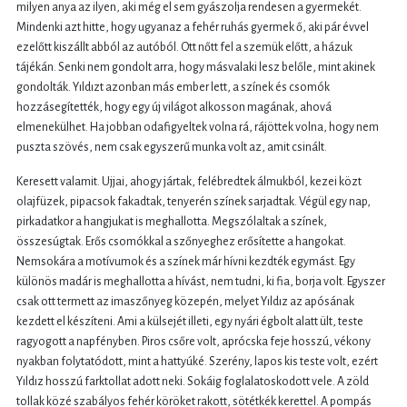
milyen anya az ilyen, aki még el sem gyászolja rendesen a gyermekét.
Mindenki azt hitte, hogy ugyanaz a fehér ruhás gyermek ő, aki pár évvel
ezelőtt kiszállt abból az autóból. Ott nőtt fel a szemük előtt, a házuk
tájékán. Senki nem gondolt arra, hogy másvalaki lesz belőle, mint akinek
gondolták. Yıldızt azonban más ember lett, a színek és csomók
hozzásegítették, hogy egy új világot alkosson magának, ahová
elmenekülhet. Ha jobban odafigyeltek volna rá, rájöttek volna, hogy nem
puszta szövés, nem csak egyszerű munka volt az, amit csinált.
Keresett valamit. Ujjai, ahogy jártak, felébredtek álmukból, kezei közt
olajfüzek, pipacsok fakadtak, tenyerén színek sarjadtak. Végül egy nap,
pirkadatkor a hangjukat is meghallotta. Megszólaltak a színek,
összesúgtak. Erős csomókkal a szőnyeghez erősítette a hangokat.
Nemsokára a motívumok és a színek már hívni kezdték egymást. Egy
különös madár is meghallotta a hívást, nem tudni, ki fia, borja volt. Egyszer
csak ott termett az imaszőnyeg közepén, melyet Yıldız az apósának
kezdett el készíteni. Ami a külsejét illeti, egy nyári égbolt alatt ült, teste
ragyogott a napfényben. Piros csőre volt, aprócska feje hosszú, vékony
nyakban folytatódott, mint a hattyúké. Szerény, lapos kis teste volt, ezért
Yıldız hosszú farktollat adott neki. Sokáig foglalatoskodott vele. A zöld
tollak közé szabályos fehér köröket rakott, sötétkék kerettel. A pompás