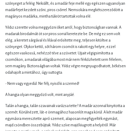
szőnyeget a feléig. Nekiállt, és a madár feje mellé egy egészen ugyanolyan
madárfejet kezdett szőni, piros csőrrel. Nemsokára megkétszereződött a
magányos madárka, mintha tükröt tartottak volna elé.
Yıldız szerette volna meggyőzni őket arról, hogy biztonságban vannak. A
madarak birodalmát öt sor piros sorral keretezte be. De még ez sem volt
elég, a keretet sárgával és lilával erősítette meg, teljesen kitöltve a
szőnyeget. Olykor kettő, sőt három csomót is rakott egy helyre, ezzel
egészen vaskossá, nehézzé téve a szövetet. Ujjait végigsimította a
csomókon, a madarak világába most már nem férkőzhetett sem félelem,
sem magány. Biztonságban voltak. Yıldız végre megnyugodhatott, békésen
odahajolt a mintához, úgy suttogta:
- Nem vagy egyedül. Ne félj, nyisd ki a szemed!
A hangja olyan meggyőző volt, mint anyjáé.
Talán a hangja, talán szavainak varázsa tette? A madár azonnal kinyitotta a
szemét. Körülnézett, lát-e önmagához hasonlót maga körül. A két madár
egymásra meresztette apró szemeit, alaposan megfigyelték egymást,
majd csöndben összebújtak. Yıldız szíve majd kiugrott a helyéről. Már