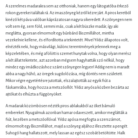
A szerelmes madarakra sem az otthoniak, hanem egy látogatóba érkező
rokon gyerekei találtak rá. Az imaszőnyeg kézről kézre járt. A piros keretből
kinéző két páva valóban káprázatosan nagyra sikeredett. A szőnyegen nem
volt sem ég, sem föld, semmi más, csak a két büszke madár, így aki
meglátta, gyorsan elmormolt egy bűnbánó Biszmilláhot, mintha
vezekelnie kellene, és elfordította a tekintetét. Mivel Yıldız állapotos volt,
elnézték neki, hogy másvilági, különc teremtmények jelennek meg a
képzeletében, és még afölött is szemet hunytak volna, hogy olyan merész
a két állat tekintete, azt azonban mégsem hagyhatták szó nélkül, hogy
mindez egy imádkozáshoz szánt szőnyegen legyen! Addig nem is maradt
abba a nagy hűhó, az öregek sugdolózása, míg döntés nem született.
Mikor végre egyetértésre jutottak, elszalajtották az egyik fiút a
fáskamrába, hogy hozza a metszőollót. Yıldız anyósa közben bezárta az
ajtókat és elhúzta a függönyöket.
A madarak közömbösen nézték piros ablakukból az őket bámuló
embereket. Nyugalmuk azonban hamar odaveszett, amikor meglátták a
fiút, kezében a metszőollóval. Yıldız apósa megfogta a szerszámot,
elmormolt egy Biszmilláhot, majd a szőnyeg aljához illesztette a pengét.
Suhogó hang hallatszott, mely lassan az egész szobát betöltötte. Halk