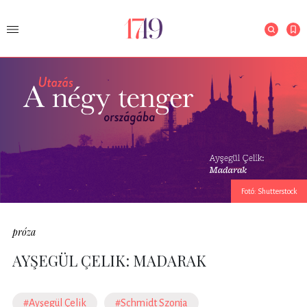
Fotó: Shutterstock
próza
AYŞEGÜL ÇELIK: MADARAK
#Ayşegül Çelik
#Schmidt Szonja