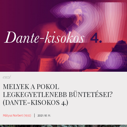
esszé
MELYEK A POKOL
LEGKEGYETLENEBB BÜNTETÉSEI?
(DANTE-KISOKOS 4.)
Mátyus Norbert (1972)
|
2021.10.11.