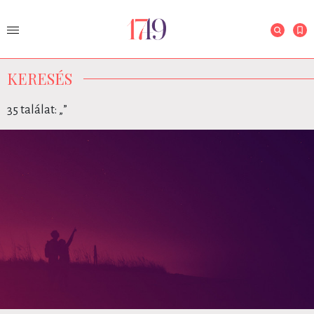
KERESÉS
35 találat: „
”