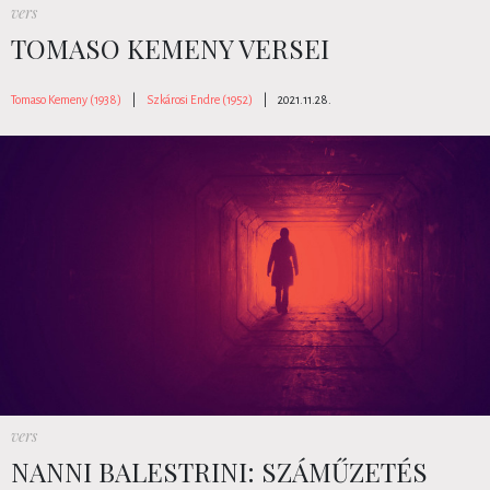
vers
TOMASO KEMENY VERSEI
Tomaso Kemeny (1938)
|
Szkárosi Endre (1952)
|
2021.11.28.
vers
NANNI BALESTRINI: SZÁMŰZETÉS