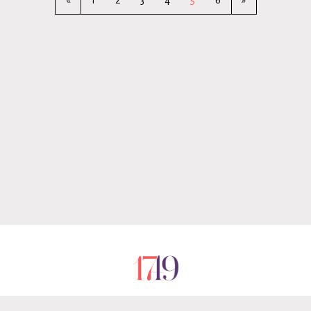
«
1
2
3
4
5
6
»
RÓLUNK