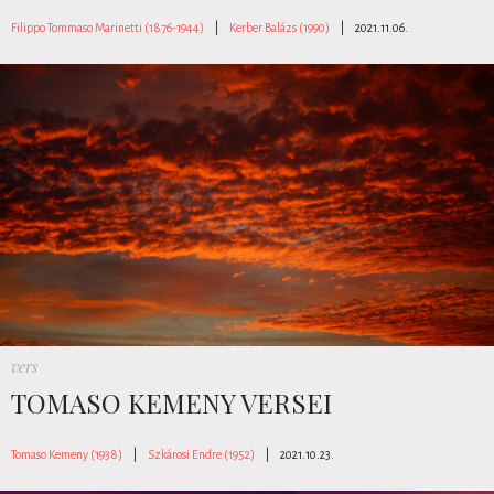
Filippo Tommaso Marinetti (1876-1944)
|
Kerber Balázs (1990)
|
2021.11.06.
vers
TOMASO KEMENY VERSEI
Tomaso Kemeny (1938)
|
Szkárosi Endre (1952)
|
2021.10.23.