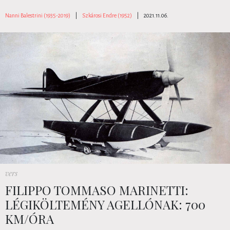
Nanni Balestrini (1935-2019)
|
Szkárosi Endre (1952)
|
2021.11.06.
vers
FILIPPO TOMMASO MARINETTI:
LÉGIKÖLTEMÉNY AGELLÓNAK: 700
KM/ÓRA