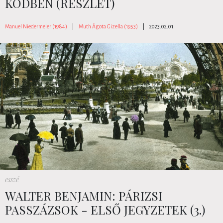
KÖDBEN (RÉSZLET)
Manuel Niedermeier (1984)
|
Muth Ágota Gizella (1953)
|
2023.02.01.
esszé
WALTER BENJAMIN: PÁRIZSI
PASSZÁZSOK - ELSŐ JEGYZETEK (3.)