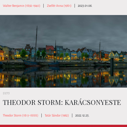
Walter Benjamin (1892-1940)
|
Zsellér Anna (1981)
|
2023.01.06.
vers
THEODOR STORM: KARÁCSONYESTE
Theodor Storm (1817-1888)
|
Tatár Sándor (1962)
|
2022.12.25.