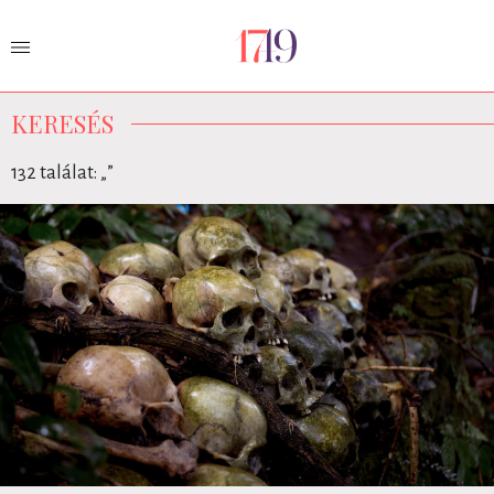
KERESÉS
132 találat: „
”