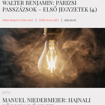
WALTER BENJAMIN: PÁRIZSI
PASSZÁZSOK – ELSŐ JEGYZETEK (4.)
Walter Benjamin (1892-1940)
|
Zsellér Anna (1981)
|
2023.02.03.
próza
MANUEL NIEDERMEIER: HAJNALI