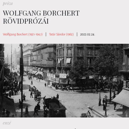
próza
WOLFGANG BORCHERT
RÖVIDPRÓZÁI
Wolfgang Borchert (1921-1947)
|
Tatár Sándor (1962)
|
2023.02.24.
esszé