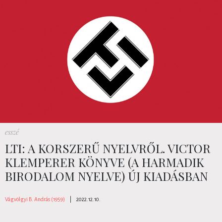
esszé
LTI: A KORSZERŰ NYELVRŐL. VICTOR
KLEMPERER KÖNYVE (A HARMADIK
BIRODALOM NYELVE) ÚJ KIADÁSBAN
Vágvölgyi B. András (1959)
|
2022.12.10.