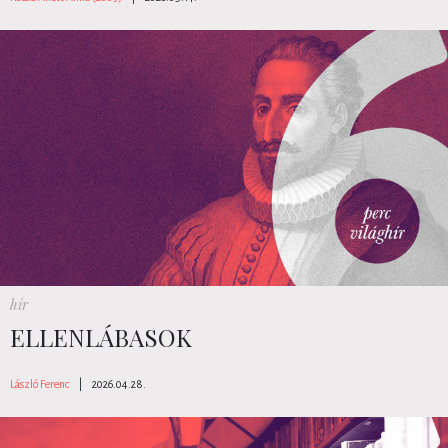
hír
ELLENLÁBASOK
László Ferenc
|
2026.04.28.