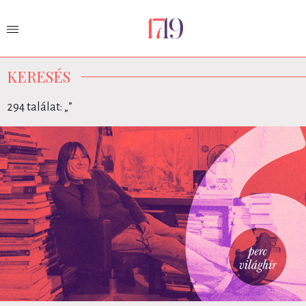
KERESÉS
294 találat: „
”