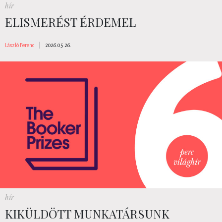
hír
ELISMERÉST ÉRDEMEL
László Ferenc
|
2026.05.26.
hír
KIKÜLDÖTT MUNKATÁRSUNK