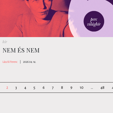
hír
NEM ÉS NEM
László Ferenc
|
2026.04.14.
2
3
4
5
6
7
8
9
10
...
48