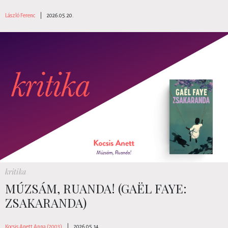
László Ferenc
|
2026.05.20.
kritika
MÚZSÁM, RUANDA! (GAËL FAYE:
ZSAKARANDA)
Kocsis Anett Anna (2003)
|
2026.05.14.