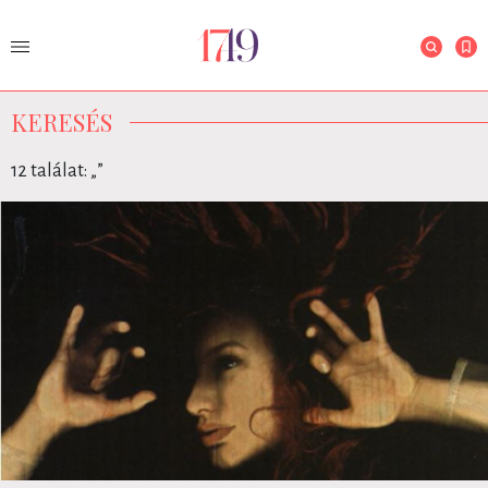
KERESÉS
12 találat: „
”