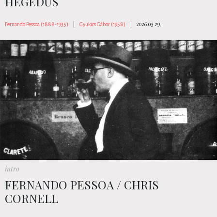
HEGEDŰS
Fernando Pessoa (1888-1935)
|
Gyukics Gábor (1958)
|
2026.03.29.
intro
FERNANDO PESSOA / CHRIS
CORNELL