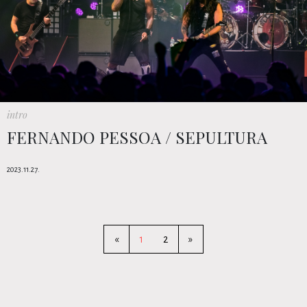
intro
FERNANDO PESSOA / SEPULTURA
2023.11.27.
«
1
2
»