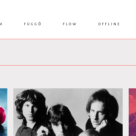
M
FÜGGŐ
FLOW
OFFLINE
ESSZÉ
HÍR
1749 KÖNYVEK
KRITIKA
INTERJÚ
RENDEZVÉNYEK
TANULMÁNY
MŰHELYNAPLÓ
PODCAST
IKSZEK
TOPLISTA