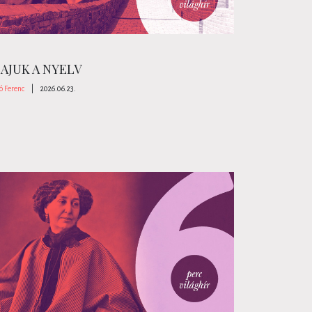
AJUK A NYELV
ó Ferenc
|
2026.06.23.