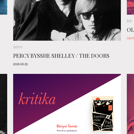
hír
OL
Lászl
intro
PERCY BYSSHE SHELLEY / THE DOORS
2026.06.29.