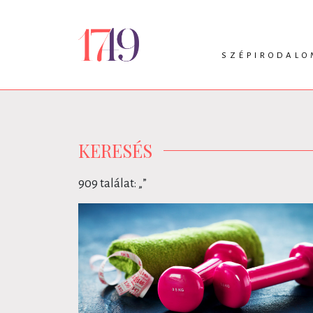
SZÉPIRODALO
INTRO
VERS
PRÓZA
DRÁMA
KERESÉS
909 találat: „
”