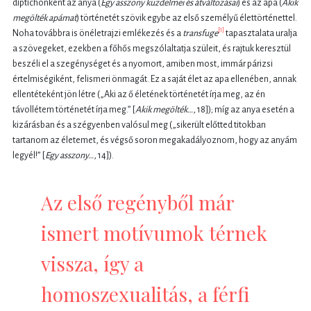
diptichonként az anya (
Egy asszony küzdelmei és átváltozásai
) és az apa (
Akik
megölték apámat
) történetét szövik egybe az első személyű élettörténettel.
[1]
Noha továbbra is önéletrajzi emlékezés és a
transfuge
tapasztalata uralja
a szövegeket, ezekben a főhős megszólaltatja szüleit, és rajtuk keresztül
beszéli el a szegénységet és a nyomort, amiben most, immár párizsi
értelmiségiként, felismeri önmagát. Ez a saját élet az apa ellenében, annak
ellentéteként jön létre („Aki az ő életének történetét írja meg, az én
távollétem történetét írja meg.” [
Akik megölték…
, 18]); míg az anya esetén a
kizárásban és a szégyenben valósul meg („sikerült előtted titokban
tartanom az életemet, és végső soron megakadályoznom, hogy az anyám
legyél!” [
Egy asszony…
, 14]).
Az első regényből már
ismert motívumok térnek
vissza, így a
homoszexualitás, a férfi