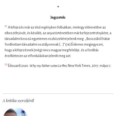
*
Jegyzetek:
[1]
A kifejezés már az első regényben felbukkan, mintegy előrevetítve az
elbeszélt jövőt, és később, az anya történetében már befejezett tényként, a
társadalmi bosszú egyetemes eszközeként jelenik meg: „Bosszúból hátat
fordítottam társadalmi osztályomnak [...]” (76) Érdemes megjegyezni,
hogy a kifejezésnek (még) nincs magyar megfelelője, és a fordítás
érzékletesen az elfordulásban jeleníti meg azt.
[2]
Édouard Louis:
Why my father votes Le Pen,
New York Times, 2017. május 7.
A kritika szerzőjéről