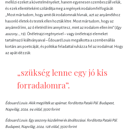
mellőzi ezeket a követelményeket, hanem egyenesen szembeszáll velük,
és ezek ellentéteként szilárdítja meg a regények irodalomfelfogását:
„Most már tudom, hogy amit ők irodalomnak hívnak, azt az anyámékhoz
hasonló életek és testek ellen hozták létre. Most már tudom, hogy az
anyámról írni, az ő életéről írni annyit tesz, mint az irodalom ellen írni” (
Egy
asszony…
, 19). Önéletrajzi regényeivel – vagy önéletrajzi elemeket
tartalmazó kiáltványaival – Édouard Louis megalkotta a szembenállás
kortárs ars poeticáját, és politikai feladattal ruházza fel az irodalmat. Hogy
az apát idézzük:
„szükség lenne egy jó kis
forradalomra”.
Édouard Louis:
Akik ​megölték az apámat. Fordította Pataki Pál. Budapest,
Napvilág, 2024. 94 oldal, 3500 forint
Édouard Louis:
Egy ​asszony küzdelmei és átváltozásai.
Fordította Pat
aki Pál.
Budapest, Napvilág, 2024. 128 oldal, 3500 forint