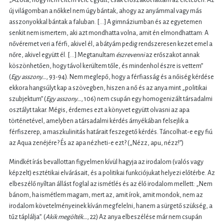
új világomban a nőkkel nem úgy bántak, ahogy az anyámmal vagy más
asszonyokkal bántak a faluban. [...] A gimnáziumban és az egyetemen
senkit nem ismertem, aki azt mondhatta volna, amit én elmondhattam: A
nővéremet veri a férfi, akivel él, a bátyám pedig rendszeresen kezet emel a
nőre, akivel együtt él. [...] Megtanultam
észrevenni
az erőszakot annak
köszönhetően, hogy távol kerültem tőle, és mindenhol észre is vettem”
(
Egy asszony…
, 93-94). Nem meglepő, hogy a férfiasság és a nőiség kérdése
ekkora hangsúlyt kap a szövegben, hiszen a nő és az anya mint „politikai
szubjektum” (
Egy asszony…
, 106) nem csupán egy homogenizált társadalmi
osztályt takar. Mégis, érdemes ezt a könyvet együtt olvasni az apa
történetével, amelyben a társadalmi kérdés árnyékában felsejlik a
férfiszerep, a maszkulinitás határait feszegető kérdés. Táncolhat-e egy fiú
az Aqua zenéjére? És az apa nézheti-e ezt? („Nézz, apu, nézz!”)
Mindkét írás bevallottan figyelmen kívül hagyja az irodalom (valós vagy
képzelt) esztétikai elvárásait, és a politikai funkciójukat helyezi előtérbe. Az
elbeszélő nyíltan állást foglal az ismétlés és az élő irodalom mellett: „Nem
bánom, ha ismétlem magam, mert az, amit írok, amit mondok, nem az
irodalom követelményeinek kíván megfelelni, hanem a sürgető szükség, a
tűz táplálja”. (
Akik megölték…
, 22) Az anya elbeszélése már nem csupán