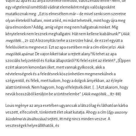
Vajon az apa és az anya története hihetőbb, valószerűbb lenne? Nem, de
egy végtelenül ismétlődő vádirat elemeiként mégis valóságosként
mutatkoznak meg: „Ezt is elmeséltem már – de mivel senki sem szeretne
olyan életekről hallani, mint a tiéd, mi mást tehetnék, mint hogy újra meg
újra elmondom? Addig, amíg végre meg nem hallgatnak minket. Míg
kénytelenek nem lesznek meghallgatni. Hát nem kellene kiabálnunk?” (
Akik
megölték…
, 21-22) A bizonyítás terhe a szerzőre hárul, de ezzel együtt a
felelősöket is megnevezi. Ezt az apa esetében már a cím előre jelzi:
Akik
megölték apámat
. De vajon kiket takar a rejtett alany? Ki tehet az apa
szociális helyzetéről és fizikai állapotáról? Ki felel ezért az életért? „[É]ppen
ezért akarom kimondani őket, mert vannak gyilkosok, akik a
névtelenségnek és a feledésnek köszönhetően megmenekülnek a
szégyentől, és félek, mert tudom, hogy a dolgok árnyékban, az éj leple
alatt történnek. Nem hagyom, hogy elfelejtsék őket. [...] Azt akarom, hogy
nevük bosszúból kerüljön be a történelembe”. (
Akik megölték…
, 87-88)
Louis regénye az anya esetében ugyancsak a látszólag és láthatóan kárba
veszett, elfecsérelt, tönkretett élet okait kutatja. Ahogy a cím (
Egy asszony
küzdelmei és átváltozásai)
sejteti, itt még nincs minden veszve. A
veszteségek helyreállíthatók, és