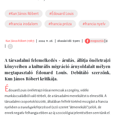
#Kun János Róbert
#Édouard Louis
#francia irodalom
#francia próza
#francia nyelv
Kun János Róbert (1987)
|
2024. 11. 26.
|
olvasási idő: 9 perc
|
megosztás
| 0
|
A társadalmi felemelkedés - árulás, állítja önéletrajzi
könyveiben a kulturális migráció árnyoldalait mélyen
megtapasztaló Édouard Louis. Debütáló szerzőnk,
Kun János Róbert kritikája.
É
douard Louis önéletrajzi írásai nemcsak a szegény, vidéki
munkáscsaládból való térbeli, de a társadalmi menekülést is elmesélik. A
társadalmi csoportok közötti, általában felfelé történő mozgást a francia
nyelvben a
transfuge
kifejezéssel (szó szerint "átmenekülő") jelöli, de
ennek negatív felhangja ebben az új szociológiai jelentésében sem tűnik el.