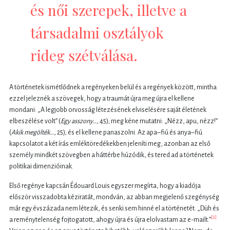
és női szerepek, illetve a
társadalmi osztályok
rideg szétválása.
A történetek ismétlődnek a regényeken belül és a regények között, mintha
ezzel jeleznék a szövegek, hogy a traumát újra meg újra el kellene
mondani: „A legjobb orvosság létezésének elviselésére saját életének
elbeszélése volt” (
Egy asszony…
, 45); meg kéne mutatni: „Nézz, apu, nézz!”
(
Akik megölték…
, 25); és el kellene panaszolni. Az apa–fiú és anya–fiú
kapcsolatot a két írás emléktöredékekben jeleníti meg, azonban az első
személy mindkét szövegben a háttérbe húzódik, és tered ad a történetek
politikai dimenzióinak.
Első regénye kapcsán Édouard Louis egyszer megírta, hogy a kiadója
először visszadobta kéziratát, mondván, az abban megjelenő szegénység
már egy évszázada nem létezik, és senki sem hinné el a történetét. „Düh és
[2]
a reménytelenség fojtogatott, ahogy újra és újra elolvastam az e-mailt.”