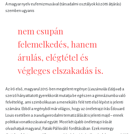
A magyar nyelv eufemizmusával (társadalmi osztályok közötti átjárás)
szemben ugyanis
nem csupán
felemelkedés, hanem
árulás, elégtétel és
végleges elszakadás is.
Az író első, magyarul 2015-ben megjelent regénye (
Leszámolás Eddyvel
) a
szerző hányattatott gyerekkorát mutatja be egészen a gimnáziumba való
felvételéig, ami szimbolikusan a menekülés felé tett első lépést is jelenti
számára. Ebből a regényből már világos, hogy az önéletrajzi írás Édouard
Louis esetében a
transfuge
irodalmi tematizálását is jelenti majd – ennek
politikai vonatkozásaival együtt. Most két újabb önéletrajzi írását
olvashatjuk magyarul, Pataki Pál kiváló fordításában. Ezek mintegy