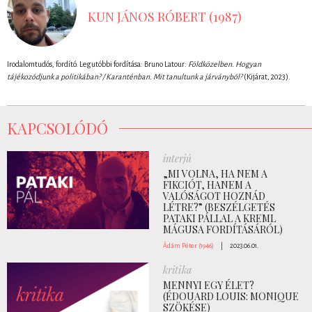
KUN JÁNOS RÓBERT (1987)
Irodalomtudós, fordító. Legutóbbi fordítása: Bruno Latour:
Földközelben. Hogyan
tájékozódjunk a politikában? / Karanténban. Mit tanultunk a járványból?
(Kijárat, 2023).
KAPCSOLÓDÓ
interjú
„MI VOLNA, HA NEM A
FIKCIÓT, HANEM A
VALÓSÁGOT HOZNÁD
LÉTRE?” (BESZÉLGETÉS
PATAKI PÁLLAL A KREML
MÁGUSA FORDÍTÁSÁRÓL)
Ádám Péter (1946)
|
2023.06.01.
kritika
MENNYI EGY ÉLET?
(ÉDOUARD LOUIS: MONIQUE
SZÖKÉSE)