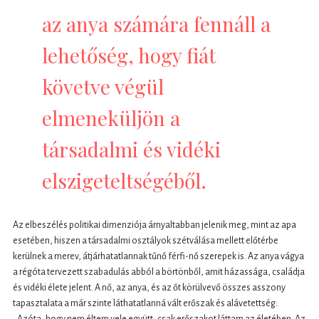
az anya számára fennáll a
lehetőség, hogy fiát
követve végül
elmeneküljön a
társadalmi és vidéki
elszigeteltségéből.
Az elbeszélés politikai dimenziója árnyaltabban jelenik meg, mint az apa
esetében, hiszen a társadalmi osztályok szétválása mellett előtérbe
kerülnek a merev, átjárhatatlannak tűnő férfi-nő szerepek is. Az anya vágya
a régóta tervezett szabadulás abból a börtönből, amit házassága, családja
és vidéki élete jelent. A nő, az anya, és az őt körülvevő összes asszony
tapasztalata a már szinte láthatatlanná vált erőszak és alávetettség:
„Azóta, hogy nem éltem vele együtt, csak erőszakot láttam az életében. Az