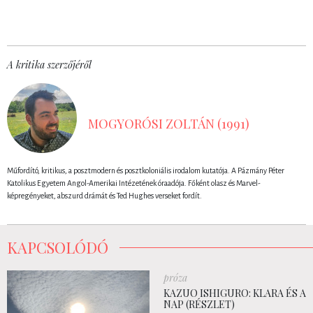
A kritika szerzőjéről
MOGYORÓSI ZOLTÁN (1991)
Műfordító, kritikus, a posztmodern és posztkoloniális irodalom kutatója. A Pázmány Péter
Katolikus Egyetem Angol-Amerikai Intézetének óraadója. Főként olasz és Marvel-
képregényeket, abszurd drámát és Ted Hughes verseket fordít.
KAPCSOLÓDÓ
próza
KAZUO ISHIGURO: KLARA ÉS A
NAP (RÉSZLET)