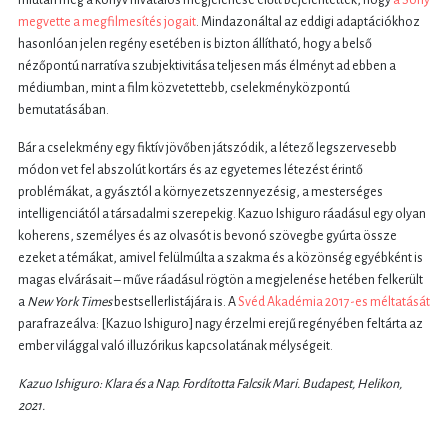
miután még a könyv hivatalos megjelenése előtt bejelentették, hogy
a Sony
megvette a megfilmesítés jogait
. Mindazonáltal az eddigi adaptációkhoz
hasonlóan jelen regény esetében is bizton állítható, hogy a belső
nézőpontú narratíva szubjektivitása teljesen más élményt ad ebben a
médiumban, mint a film közvetettebb, cselekményközpontú
bemutatásában.
Bár a cselekmény egy fiktív jövőben játszódik, a létező legszervesebb
módon vet fel abszolút kortárs és az egyetemes létezést érintő
problémákat, a gyásztól a környezetszennyezésig, a mesterséges
intelligenciától a társadalmi szerepekig. Kazuo Ishiguro ráadásul egy olyan
koherens, személyes és az olvasót is bevonó szövegbe gyúrta össze
ezeket a témákat, amivel felülmúlta a szakma és a közönség egyébként is
magas elvárásait – műve ráadásul rögtön a megjelenése hetében felkerült
a
New York Times
bestsellerlistájára is. A
Svéd Akadémia 2017-es méltatását
parafrazeálva: [Kazuo Ishiguro] nagy érzelmi erejű regényében feltárta az
ember világgal való illuzórikus kapcsolatának mélységeit.
Kazuo Ishiguro: Klara és a Nap. Fordította Falcsik Mari. Budapest, Helikon,
2021.