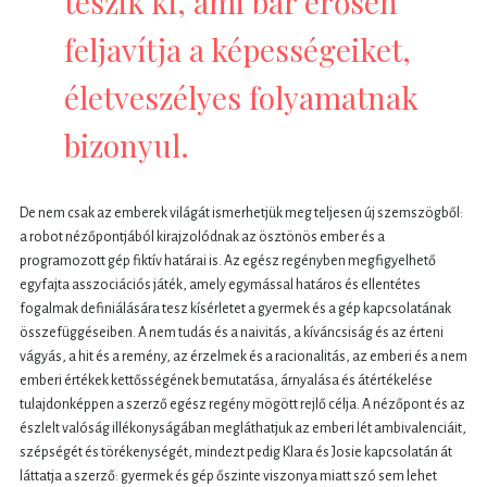
teszik ki, ami bár erősen
feljavítja a képességeiket,
életveszélyes folyamatnak
bizonyul.
De nem csak az emberek világát ismerhetjük meg teljesen új szemszögből:
a robot nézőpontjából kirajzolódnak az ösztönös ember és a
programozott gép fiktív határai is. Az egész regényben megfigyelhető
egyfajta asszociációs játék, amely egymással határos és ellentétes
fogalmak definiálására tesz kísérletet a gyermek és a gép kapcsolatának
összefüggéseiben. A nem tudás és a naivitás, a kíváncsiság és az érteni
vágyás, a hit és a remény, az érzelmek és a racionalitás, az emberi és a nem
emberi értékek kettősségének bemutatása, árnyalása és átértékelése
tulajdonképpen a szerző egész regény mögött rejlő célja. A nézőpont és az
észlelt valóság illékonyságában megláthatjuk az emberi lét ambivalenciáit,
szépségét és törékenységét, mindezt pedig Klara és Josie kapcsolatán át
láttatja a szerző: gyermek és gép őszinte viszonya miatt szó sem lehet