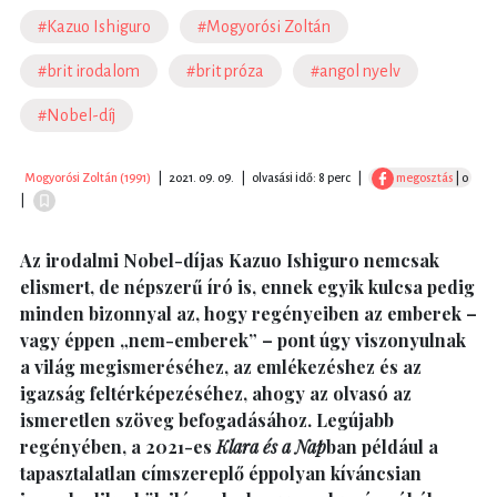
#Kazuo Ishiguro
#Mogyorósi Zoltán
#brit irodalom
#brit próza
#angol nyelv
#Nobel-díj
Mogyorósi Zoltán (1991)
|
2021. 09. 09.
|
olvasási idő: 8 perc
|
megosztás
| 0
|
Az irodalmi Nobel-díjas Kazuo Ishiguro nemcsak
elismert, de népszerű író is, ennek egyik kulcsa pedig
minden bizonnyal az, hogy regényeiben az emberek –
vagy éppen „nem-emberek” – pont úgy viszonyulnak
a világ megismeréséhez, az emlékezéshez és az
igazság feltérképezéséhez, ahogy az olvasó az
ismeretlen szöveg befogadásához. Legújabb
regényében, a 2021-es
Klara és a Nap
ban például a
tapasztalatlan címszereplő éppolyan kíváncsian