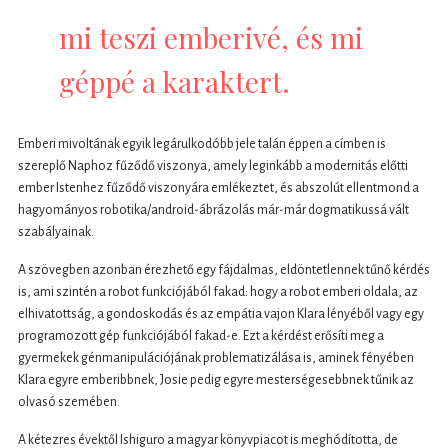
mi teszi emberivé, és mi
géppé a karaktert.
Emberi mivoltának egyik legárulkodóbb jele talán éppen a címben is
szereplő Naphoz fűződő viszonya, amely leginkább a modernitás előtti
ember Istenhez fűződő viszonyára emlékeztet, és abszolút ellentmond a
hagyományos robotika/android-ábrázolás már-már dogmatikussá vált
szabályainak.
A szövegben azonban érezhető egy fájdalmas, eldöntetlennek tűnő kérdés
is, ami szintén a robot funkciójából fakad: hogy a robot emberi oldala, az
elhivatottság, a gondoskodás és az empátia vajon Klara lényéből vagy egy
programozott gép funkciójából fakad-e. Ezt a kérdést erősíti meg a
gyermekek génmanipulációjának problematizálása is, aminek fényében
Klara egyre emberibbnek, Josie pedig egyre mesterségesebbnek tűnik az
olvasó szemében.
A kétezres évektől Ishiguro a magyar könyvpiacot is meghódította, de