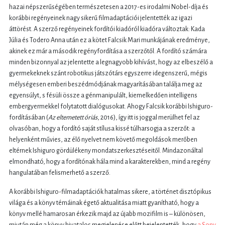
hazai népszerűségében természetesen a 2017-es irodalmi Nobel-díja és
korábbi regényeinek nagy sikerű filmadaptációi jelentették az igazi
áttörést. A szerző regényeinek fordítói kiadóról kiadóra változtak: Kada
Júlia és Todero Anna után ez a kötet Falcsik Mari munkájának eredménye,
akinek ez már a második regényfordítása a szerzőtől. A fordító számára
minden bizonnyal az jelentette a legnagyobb kihívást, hogy az elbeszélő a
gyermekeknek szánt robotikus játszótárs egyszerre idegenszerű, mégis
mélységesen emberi beszédmódjának magyarításában találja meg az
egyensúlyt, s fésüli össze a génmanipulált, kiemelkedően intelligens
embergyermekkel folytatott dialógusokat. Ahogy Falcsik korábbi Ishiguro-
fordításában (
Az eltemetett óriás
, 2016), így itt is joggal merülhet fel az
olvasóban, hogy a fordító saját stílusa kissé túlharsogja a szerzőt: a
helyenként művies, az élő nyelvet nem követő megoldások merőben
eltérnek Ishiguro gördülékeny mondatszerkesztéseitől. Mindazonáltal
elmondható, hogy a fordítónak hála mind a karakterekben, mind a regény
hangulatában felismerhető a szerző.
A korábbi Ishiguro-filmadaptációk hatalmas sikere, a történet disztópikus
világa és a könyv témáinak égető aktualitása miatt gyanítható, hogy a
könyv mellé hamarosan érkezik majd az újabb mozifilm is – különösen,