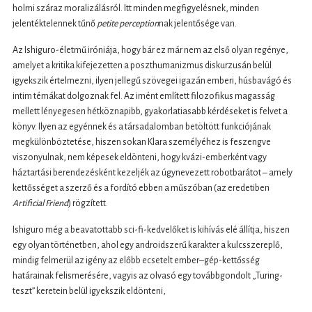
holmi száraz moralizálásról. Itt minden megfigyelésnek, minden
jelentéktelennek tűnő
petite perception
nak jelentősége van.
Az Ishiguro-életmű iróniája, hogy bár ez már nem az első olyan regénye,
amelyet a kritika kifejezetten a poszthumanizmus diskurzusán belül
igyekszik értelmezni, ilyen jellegű szövegei igazán emberi, húsbavágó és
intim témákat dolgoznak fel. Az imént említett filozofikus magasság
mellett lényegesen hétköznapibb, gyakorlatiasabb kérdéseket is felvet a
könyv. Ilyen az egyénnek és a társadalomban betöltött funkciójának
megkülönböztetése, hiszen sokan Klara személyéhez is feszengve
viszonyulnak, nem képesek eldönteni, hogy kvázi-emberként vagy
háztartási berendezésként kezeljék az úgynevezett robotbarátot – amely
kettősséget a szerző és a fordító ebben a műszóban (az eredetiben
Artificial Friend
) rögzített.
Ishiguro még a beavatottabb sci-fi-kedvelőket is kihívás elé állítja, hiszen
egy olyan történetben, ahol egy androidszerű karakter a kulcsszereplő,
mindig felmerül az igény az előbb ecsetelt ember–gép-kettősség
határainak felismerésére, vagyis az olvasó egy továbbgondolt „Turing-
teszt” keretein belül igyekszik eldönteni,