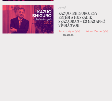
esszé
KAZUO ISHIGURO: EGY
ESTÉM A HUSZADIK
SZÁZADBAN – ÉS MÁS APRÓ
VÍVMÁNYOK
Kazuo Ishiguro (1954)
|
Widder Zsuzsa (1974)
|
2024.10.26.