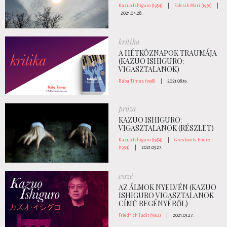
Kazuo Ishiguro (1954)
|
Falcsik Mari (1956)
|
2021.04.28.
kritika
A HÉTKÖZNAPOK TRAUMÁJA
(KAZUO ISHIGURO:
VIGASZTALANOK)
Rába Tímea (1998)
|
2021.08.19.
próza
KAZUO ISHIGURO:
VIGASZTALANOK (RÉSZLET)
Kazuo Ishiguro (1954)
|
Greskovits Endre
(1954)
|
2021.03.27.
esszé
AZ ÁLMOK NYELVÉN (KAZUO
ISHIGURO VIGASZTALANOK
CÍMŰ REGÉNYÉRŐL)
Friedrich Judit (1962)
|
2021.03.27.