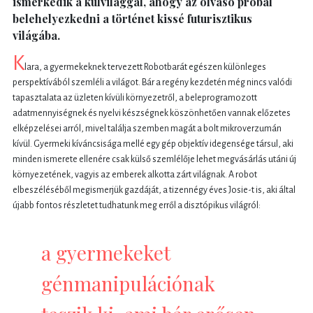
ismerkedik a külvilággal, ahogy az olvasó próbál
belehelyezkedni a történet kissé futurisztikus
világába.
K
lara, a gyermekeknek tervezett Robotbarát egészen különleges
perspektívából szemléli a világot. Bár a regény kezdetén még nincs valódi
tapasztalata az üzleten kívüli környezetről, a beleprogramozott
adatmennyiségnek és nyelvi készségnek köszönhetően vannak előzetes
elképzelései arról, mivel találja szemben magát a bolt mikroverzumán
kívül. Gyermeki kíváncsisága mellé egy gép objektív idegensége társul, aki
minden ismerete ellenére csak külső szemlélője lehet megvásárlás utáni új
környezetének, vagyis az emberek alkotta zárt világnak. A robot
elbeszéléséből megismerjük gazdáját, a tizennégy éves Josie-t is, aki által
újabb fontos részletet tudhatunk meg erről a disztópikus világról:
a gyermekeket
génmanipulációnak