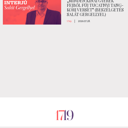
„MINDEN KÍNAI GYEREK
FEJBŐL FÚJ TUCATNYI TANG-
KORI VERSET” (BESZÉLGETÉS
SALÁT GERGELLYEL)
1749
|
2026.07.28.