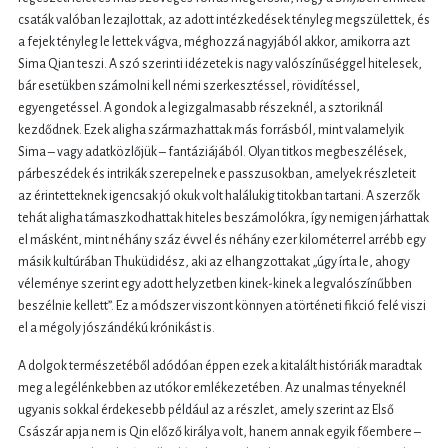
csaták valóban lezajlottak, az adott intézkedések tényleg megszülettek, és
a fejek tényleg le lettek vágva, méghozzá nagyjából akkor, amikorra azt
Sima Qian teszi. A szó szerinti idézetek is nagy valószínűséggel hitelesek,
bár esetükben számolni kell némi szerkesztéssel, rövidítéssel,
egyengetéssel. A gondok a legizgalmasabb részeknél, a sztoriknál
kezdődnek. Ezek aligha származhattak más forrásból, mint valamelyik
Sima – vagy adatközlőjük – fantáziájából. Olyan titkos megbeszélések,
párbeszédek és intrikák szerepelnek e passzusokban, amelyek részleteit
az érintetteknek igencsak jó okuk volt halálukig titokban tartani. A szerzők
tehát aligha támaszkodhattak hiteles beszámolókra, így nemigen járhattak
el másként, mint néhány száz évvel és néhány ezer kilométerrel arrébb egy
másik kultúrában Thuküdidész, aki az elhangzottakat „úgy írta le, ahogy
véleménye szerint egy adott helyzetben kinek-kinek a legvalószínűbben
beszélnie kellett”. Ez a módszer viszont könnyen a történeti fikció felé viszi
el a mégoly jószándékú krónikást is.
A dolgok természetéből adódóan éppen ezek a kitalált históriák maradtak
meg a legélénkebben az utókor emlékezetében. Az unalmas tényeknél
ugyanis sokkal érdekesebb például az a részlet, amely szerint az Első
Császár apja nem is Qin előző királya volt, hanem annak egyik főembere –