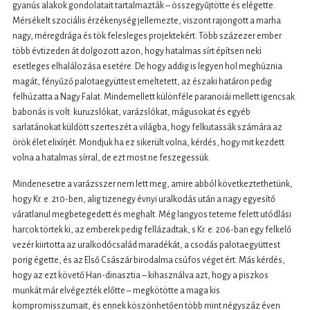
gyanús alakok gondolatait tartalmazták – összegyűjtötte és elégette.
Mérsékelt szociális érzékenység jellemezte, viszont rajongott a marha
nagy, méregdrága és tök felesleges projektekért. Több százezer ember
több évtizeden át dolgozott azon, hogy hatalmas sírt építsen neki
esetleges elhalálozása esetére. De hogy addig is legyen hol meghúznia
magát, fényűző palotaegyüttest emeltetett, az északi határon pedig
felhúzatta a Nagy Falat. Mindemellett különféle paranoiái mellett igencsak
babonás is volt: kuruzslókat, varázslókat, mágusokat és egyéb
sarlatánokat küldött szerteszét a világba, hogy felkutassák számára az
örök élet elixírjét. Mondjuk ha ez sikerült volna, kérdés, hogy mit kezdett
volna a hatalmas sírral, de ezt most ne feszegessük.
Mindenesetre a varázsszer nem lett meg, amire abból következtethetünk,
hogy Kr. e. 210-ben, alig tizenegy évnyi uralkodás után a nagy egyesítő
váratlanul megbetegedett és meghalt. Még langyos teteme felett utódlási
harcok törtek ki, az emberek pedig fellázadtak, s Kr. e. 206-ban egy felkelő
vezér kiirtotta az uralkodócsalád maradékát, a csodás palotaegyüttest
porig égette, és az Első Császár birodalma csúfos véget ért. Más kérdés,
hogy az ezt követő Han-dinasztia – kihasználva azt, hogy a piszkos
munkát már elvégezték előtte – megkötötte a maga kis
kompromisszumait, és ennek köszönhetően több mint négyszáz éven