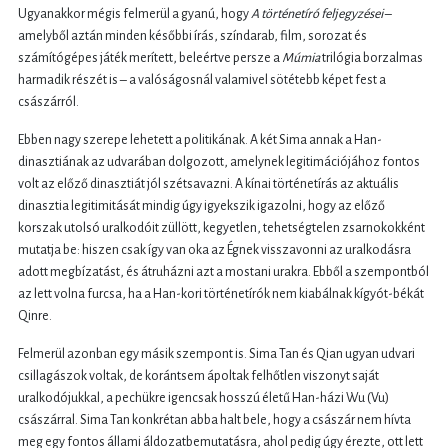
Ugyanakkor mégis felmerül a gyanú, hogy
A
történetíró feljegyzései
–
amelyből aztán minden későbbi írás, színdarab, film, sorozat és
számítógépes játék merített, beleértve persze a
Múmia
trilógia borzalmas
harmadik részét is – a valóságosnál valamivel sötétebb képet fest a
császárról.
Ebben nagy szerepe lehetett a politikának. A két Sima annak a Han-
dinasztiának az udvarában dolgozott, amelynek legitimációjához fontos
volt az előző dinasztiát jól szétsavazni. A kínai történetírás az aktuális
dinasztia legitimitását mindig úgy igyekszik igazolni, hogy az előző
korszak utolsó uralkodóit züllött, kegyetlen, tehetségtelen zsarnokokként
mutatja be: hiszen csak így van oka az Égnek visszavonni az uralkodásra
adott megbízatást, és átruházni azt a mostani urakra. Ebből a szempontból
az lett volna furcsa, ha a Han-kori történetírók nem kiabálnak kígyót-békát
Qinre.
Felmerül azonban egy másik szempont is. Sima Tan és Qian ugyan udvari
csillagászok voltak, de korántsem ápoltak felhőtlen viszonyt saját
uralkodójukkal, a pechükre igencsak hosszú életű Han-házi Wu (Vu)
császárral. Sima Tan konkrétan abba halt bele, hogy a császár nem hívta
meg egy fontos állami áldozatbemutatásra, ahol pedig úgy érezte, ott lett