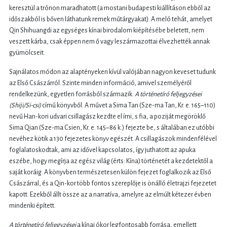
keresztül a trónon maradhatott (a mostani budapesti kiállításon ebből az
időszakból is bőven láthatunk remek műtárgyakat). A meló tehát, amelyet
Qin Shihuangdi az egységes kínai birodalom kiépítésébe beletett, nem
veszett kárba, csak éppen nem ő vagy leszármazottai élvezhették annak
gyümölcseit.
Sajnálatos módon az alaptényeken kívül valójában nagyon keveset tudunk
az Első Császárról. Szinte minden információ, amivel személyéről
rendelkezünk, egyetlen forrásból származik:
A történetíró feljegyzései
(Shiji/Si-csi)
című könyvből. A művet a Sima Tan (Sze-ma Tan, Kr. e. 165–110)
nevű Han-kori udvari csillagász kezdte el írni, s fia, a poziját megöröklő
Sima Qian (Sze-ma Csien, Kr. e. 145–86 k.) fejezte be, s általában ez utóbbi
nevéhez kötik a 130 fejezetes könyv egészét. A csillagászok mindenfélével
foglalatoskodtak, ami az idővel kapcsolatos, így juthatott az apuka
eszébe, hogy megírja az egész világ (érts: Kína) történetét a kezdetektől a
saját koráig. A könyvben természetesen külön fejezet foglalkozik az Első
Császárral, és a Qin-kor több fontos szereplője is önálló életrajzi fejezetet
kapott. Ezekből állt össze az a narratíva, amelyre az elmúlt kétezer évben
mindenki épített.
A történetíró feljegyzései
a kínai ókor legfontosabb forrása, emellett