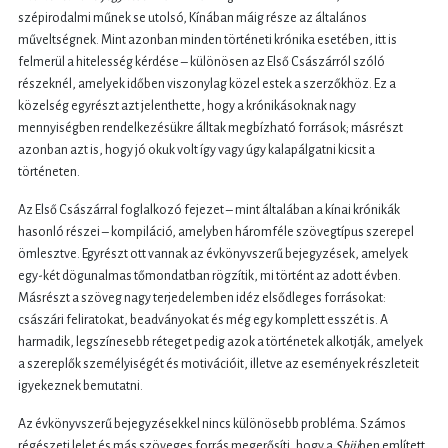
szépirodalmi műnek se utolsó, Kínában máig része az általános
műveltségnek. Mint azonban minden történeti krónika esetében, itt is
felmerül a hitelesség kérdése – különösen az Első Császárról szóló
részeknél, amelyek időben viszonylag közel estek a szerzőkhöz. Ez a
közelség egyrészt azt jelenthette, hogy a krónikásoknak nagy
mennyiségben rendelkezésükre álltak megbízható források; másrészt
azonban azt is, hogy jó okuk volt így vagy úgy kalapálgatni kicsit a
történeten.
Az Első Császárral foglalkozó fejezet – mint általában a kínai krónikák
hasonló részei – kompiláció, amelyben háromféle szövegtípus szerepel
ömlesztve. Egyrészt ott vannak az évkönyvszerű bejegyzések, amelyek
egy-két dögunalmas tőmondatban rögzítik, mi történt az adott évben.
Másrészt a szöveg nagy terjedelemben idéz elsődleges forrásokat:
császári feliratokat, beadványokat és még egy komplett esszét is. A
harmadik, legszínesebb réteget pedig azok a történetek alkotják, amelyek
a szereplők személyiségét és motivációit, illetve az események részleteit
igyekeznek bemutatni.
Az évkönyvszerű bejegyzésekkel nincs különösebb probléma. Számos
régészeti lelet és más szöveges forrás megerősíti, hogy a
Shiji
ben említett