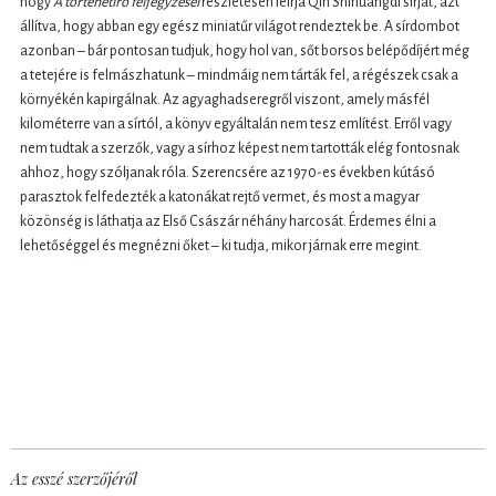
hogy
A történetíró feljegyzései
részletesen leírja Qin Shihuangdi sírját, azt
állítva, hogy abban egy egész miniatűr világot rendeztek be. A sírdombot
azonban – bár pontosan tudjuk, hogy hol van, sőt borsos belépődíjért még
a tetejére is felmászhatunk – mindmáig nem tárták fel, a régészek csak a
környékén kapirgálnak. Az agyaghadseregről viszont, amely másfél
kilométerre van a sírtól, a könyv egyáltalán nem tesz említést. Erről vagy
nem tudtak a szerzők, vagy a sírhoz képest nem tartották elég fontosnak
ahhoz, hogy szóljanak róla. Szerencsére az 1970-es években kútásó
parasztok felfedezték a katonákat rejtő vermet, és most a magyar
közönség is láthatja az Első Császár néhány harcosát. Érdemes élni a
lehetőséggel és megnézni őket – ki tudja, mikor járnak erre megint.
Az esszé szerzőjéről