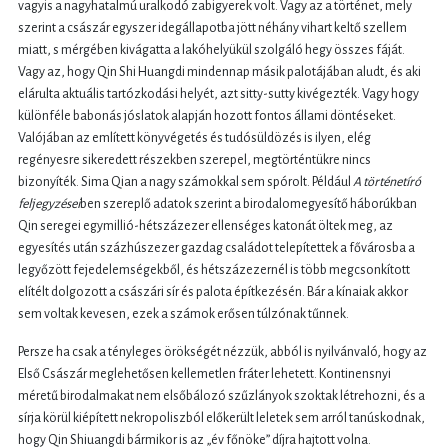
vagyis a nagyhatalmú uralkodó zabigyerek volt. Vagy az a történet, mely
szerint a császár egyszer idegállapotba jött néhány vihart keltő szellem
miatt, s mérgében kivágatta a lakóhelyükül szolgáló hegy összes fáját.
Vagy az, hogy Qin Shi Huangdi mindennap másik palotájában aludt, és aki
elárulta aktuális tartózkodási helyét, azt sitty-sutty kivégezték. Vagy hogy
különféle babonás jóslatok alapján hozott fontos állami döntéseket.
Valójában az említett könyvégetés és tudósüldözés is ilyen, elég
regényesre sikeredett részekben szerepel, megtörténtükre nincs
bizonyíték. Sima Qian a nagy számokkal sem spórolt. Például
A
történetíró
feljegyzései
ben szereplő adatok szerint a birodalomegyesítő háborúkban
Qin seregei egymillió-hétszázezer ellenséges katonát öltek meg, az
egyesítés után százhúszezer gazdag családot telepítettek a fővárosba a
legyőzött fejedelemségekből, és hétszázezernél is több megcsonkított
elítélt dolgozott a császári sír és palota építkezésén. Bár a kínaiak akkor
sem voltak kevesen, ezek a számok erősen túlzónak tűnnek.
Persze ha csak a tényleges örökségét nézzük, abból is nyilvánvaló, hogy az
Első Császár meglehetősen kellemetlen fráter lehetett. Kontinensnyi
méretű birodalmakat nem elsőbálozó szűzlányok szoktak létrehozni, és a
sírja körül kiépített nekropoliszból előkerült leletek sem arról tanúskodnak,
hogy Qin Shiuangdi bármikor is az „év főnöke” díjra hajtott volna.