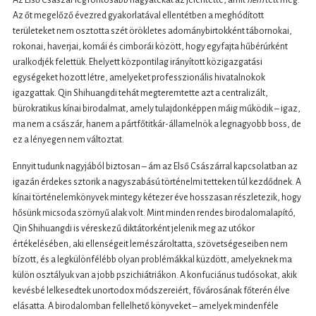
Az Első Császár legfontosabb hagyatékát az jelentette, amit
nem
tett meg.
Az őt megelőző évezred gyakorlatával ellentétben a meghódított
területeket nem osztotta szét örökletes adománybirtokként tábornokai,
rokonai, haverjai, komái és cimborái között, hogy egyfajta hűbérúrként
uralkodjék felettük. Ehelyett központilag irányított közigazgatási
egységeket hozott létre, amelyeket professzionális hivatalnokok
igazgattak. Qin Shihuangdi tehát megteremtette azt a centralizált,
bürokratikus kínai birodalmat, amely tulajdonképpen máig működik – igaz,
ma nem a császár, hanem a pártfőtitkár-államelnök a legnagyobb boss, de
ez a lényegen nem változtat.
Ennyit tudunk nagyjából biztosan – ám az Első Császárral kapcsolatban az
igazán érdekes sztorik a nagyszabású történelmi tetteken túl kezdődnek. A
kínai történelemkönyvek mintegy kétezer éve hosszasan részletezik, hogy
hősünk micsoda szörnyű alak volt. Mint minden rendes birodalomalapító,
Qin Shihuangdi is véreskezű diktátorként jelenik meg az utókor
értékelésében, aki ellenségeit lemészároltatta, szövetségeseiben nem
bízott, és a legkülönfélébb olyan problémákkal küzdött, amelyeknek ma
külön osztályuk van a jobb pszichiátriákon. A konfuciánus tudósokat, akik
kevésbé lelkesedtek unortodox módszereiért, fővárosának főterén élve
elásatta. A birodalomban fellelhető könyveket – amelyek mindenféle