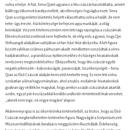
volna a helye. A fiút, Sima Qiant ugyanez a Wu császár kasztráltatta, amiért
kiállt egy tábornok barátja mellett, aki ellenséges fogságba esett. Sima
Qian a szégyenletes büntetés helyett választhatta volna a halált, de nem
tette: úgy érezte, fiúi kötelessége befejezni apja munkáját, a világ
krónikáját. Viszont értelemszerűen nem lett nagy rajongója a császárnak.
Ellenérzéseit közvetlenül nem fejthette ki, de elég erős a gyanú, hogy Qin
Shihuangdi alakjában valójában a Han-házi Wut ábrázolta. A két figura
között valóban számos párhuzam akadt: mindketten vonzódtak a véres
hadjáratokhoz, a grandiózus építkezésekhez és hűséges hivatalnokaik
rendszeres megtizedeléséhez. Elképzelhető, hogy Wu császár egyéb
negatív jellemzőit – babonásságát, paranoiáját, hiszékenységét – Sima
Qian az Első Császár alakján keresztül énekelte meg. Ez nem lett volna
szokatlan a kínai hagyományban, ahol a tudós-irodalmár-hivatalnokok
gyakran úgy védték be magukat, hogy amikor a saját császárukat akarták
szidni, egy jó pár évszázaddal korábbi uralkodó rémtetteiről írtak verseket,
„akinek nem inge, ne vegye magára” alapon.
Akármennyi igaz is az ókori krónika történeteiből, az biztos, hogy az Első
Császár megkerülhetetlen történelmi figura. Nagyságát a Szépművészeti
Múzeum kiállításának darabjai is meggyőzően illusztrálják. Érdekesség,