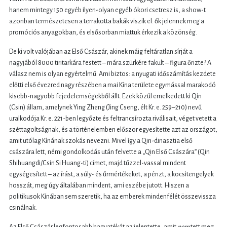
hanem mintegy 150 egyéb ilyen-olyan egyéb ókori csetresz is, a show-t
azonban természetesen a terrakotta bakák viszik el: ők jelennek meg a
promóciós anyagokban, és elsősorban miattuk érkezik a közönség.
De ki volt valójában az Első Császár, akinek máig feltáratlan sírját a
nagyjából 8000 tiritarkára festett – mára szürkére fakult – figura őrizte? A
válasz nem is olyan egyértelmű. Ami biztos: a nyugati időszámítás kezdete
előtti első évezred nagy részében a mai Kína területe egymással marakodó
kisebb-nagyobb fejedelemségekből állt. Ezek közül emelkedett ki Qin
(Csin) állam, amelynek Ying Zheng (Jing Cseng, élt Kr. e. 259–210) nevű
uralkodója Kr. e. 221-ben legyőzte és feltrancsírozta riválisait, véget vetett a
széttagoltságnak, és a történelemben először egyesítette azt az országot,
amit utólag Kínának szokás nevezni. Mivel így a Qin-dinasztia első
császára lett, némi gondolkodás után felvette a „Qin Első Császára” (Qin
Shihuangdi/Csin Si Huang-ti) címet, majd tűzzel-vassal mindent
egységesített – az írást, a súly- és űrmértékeket, a pénzt, a kocsitengelyek
hosszát, meg úgy általában mindent, ami eszébe jutott. Hiszen a
politikusok Kínában sem szeretik, ha az emberek mindenfélét összevissza
csinálnak.