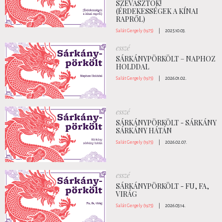
SZEVASZTOK!
(ÉRDEKESSÉGEK A KÍNAI
RAPRŐL)
Salát Gergely (1975)
|
2025.10.03.
esszé
SÁRKÁNYPÖRKÖLT – NAPHOZ
HOLDDAL
Salát Gergely (1975)
|
2026.01.02.
esszé
SÁRKÁNYPÖRKÖLT - SÁRKÁNY
SÁRKÁNY HÁTÁN
Salát Gergely (1975)
|
2026.02.07.
esszé
SÁRKÁNYPÖRKÖLT - FU, FA,
VIRÁG
Salát Gergely (1975)
|
2026.03.14.