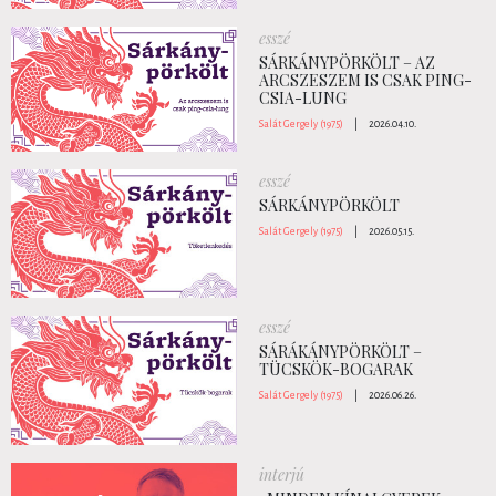
esszé
SÁRKÁNYPÖRKÖLT – AZ
ARCSZESZEM IS CSAK PING-
CSIA-LUNG
Salát Gergely (1975)
|
2026.04.10.
esszé
SÁRKÁNYPÖRKÖLT
Salát Gergely (1975)
|
2026.05.15.
esszé
SÁRÁKÁNYPÖRKÖLT –
TÜCSKÖK-BOGARAK
Salát Gergely (1975)
|
2026.06.26.
interjú