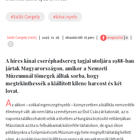
#Salát Gergely
#kínai nyelv
Salát Gergely (1975)
|
2025. 12. 05.
|
olvasási idő: 15 perc
|
megosztás
| 0
|
A híres kínai cseréphadsereg tagjai utoljára 1988-ban
jártak Magyarországon, amikor a Nemzeti
Múzeumnál tömegek álltak sorba, hogy
megtekinthessék a kiállított kilenc harcost és két
lovat.
A
z akkori – sokkal ingerszegényebb – környezetben a kiállítás nemzedéki
élménnyé vált: aki nem látta személyesen az Első Császár katonáit, az is
naponta találkozhatott velük a tévében a Hungária biztosító reklámjában.
Másolatok azóta is felbukkantak különféle tárlatokon, de igazi ókori
példányokra a Szépművészeti Múzeum egy hete megnyílt tárlatáig kellett
várni.
Az öröklét őrei
című kiállításon nemcsak agyagkatonák láthatók,