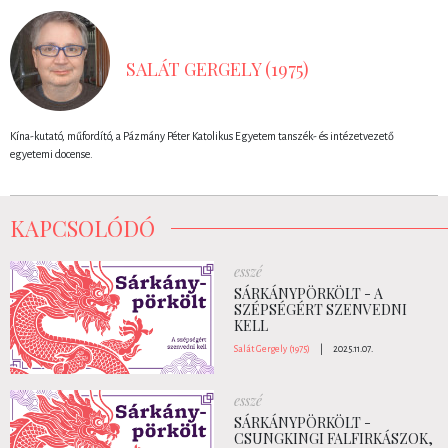
SALÁT GERGELY (1975)
Kína-kutató, műfordító, a Pázmány Péter Katolikus Egyetem tanszék- és intézetvezető
egyetemi docense.
KAPCSOLÓDÓ
esszé
SÁRKÁNYPÖRKÖLT - A
SZÉPSÉGÉRT SZENVEDNI
KELL
Salát Gergely (1975)
|
2025.11.07.
esszé
SÁRKÁNYPÖRKÖLT -
CSUNGKINGI FALFIRKÁSZOK,