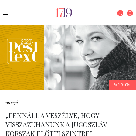
Fotó: PestText
interjú
„FENNÁLL A VESZÉLYE, HOGY
VISSZAZUHANUNK A JUGOSZLÁV
KORSZAK ELŐTTI SZINTRE”