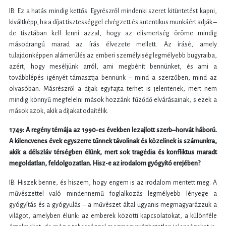
IB: Ez a hatás mindig kettős. Egyrészről mindenki szeret kitüntetést kapni,
kiváltképp, ha a díjat tisztességgel elvégzett és autentikus munkáért adják –
de tisztában kell lenni azzal, hogy az elismertség öröme mindig
másodrangú marad az írás élvezete mellett. Az írásé, amely
tulajdonképpen alámerülés az emberi személyiség legmélyebb bugyraiba,
azért, hogy meséljünk arról, ami megbénít bennünket, és ami a
továbblépés igényét támasztja bennünk – mind a szerzőben, mind az
olvasóban. Másrészről a díjak egyfajta terhet is jelentenek, mert nem
mindig könnyű megfelelni mások hozzánk fűződő elvárásainak, s ezek a
mások azok, akik a díjakat odaítélik.
1749: A regény témája az 1990-es években lezajlott szerb–horvát háború.
A kilencvenes évek egyszerre tűnnek távolinak és közelinek is számunkra,
akik a délszláv térségben élünk, mert sok tragédia és konfliktus maradt
megoldatlan, feldolgozatlan. Hisz-e az irodalom gyógyító erejében?
IB: Hiszek benne, és hiszem, hogy engem is az irodalom mentett meg. A
művészettel való mindennemű foglalkozás legmélyebb lényege a
gyógyítás és a gyógyulás – a művészet által ugyanis megmagyarázzuk a
világot, amelyben élünk: az emberek közötti kapcsolatokat, a különféle