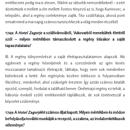
emlékezete pedig ma is eleven, főként az idősebb nemzedékeknél – ezért
döntöttünk e mellett a cím mellett. Fontos tényező az is, hogy Kumrovec, a
település, ahol a regény cselekménye zajlik, Tito szülőfaluja, ahová pont
emiatt mind a mai napig számos turista érkezik a világ minden részéből.
1749: A
Hotel Zagorje
a szülővárosából, Vukovarból menekültek életéről
szól – milyen mértékben támaszkodott a regény írásakor a saját
tapasztalataira?
IB: A regény túlnyomórészt a saját élettapasztalataimon alapszik. Aki
egybeveti a regény hősnőjének és a szerzőnőnek az igen kevés
mozzanatot tartalmazó életrajzát, láthatja, hogy nem sok mindenben
különbözik a kettő. Ám regényírás közben többször is folyamodtam
fikcióhoz, mindenhol, ahol szükségét éreztem. Így aztán számos kitalált
epizód, szereplő, fordulat is található benne. Önéletrajzi regény ez tehát, a
háborús évekről szóló emlékeimből táplálkozik, de sok történetszál a
képzelet szüleménye.
1749: A
Hotel Zagorj
é
ért számos díjat kapott. Milyen mértékben és módon
befolyásolja további munkáját a recepció, a szakma, az irodalomkritikusok
véleménye?