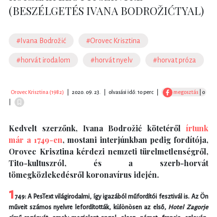
(BESZÉLGETÉS IVANA BODROŽIĆTYAL)
#Ivana Bodrožić
#Orovec Krisztina
#horvát irodalom
#horvát nyelv
#horvat próza
Orovec Krisztina (1982)
|
2020. 09. 23.
|
olvasási idő: 10 perc
|
megosztás
| 0
|
Kedvelt szerzőnk, Ivana Bodrožić kötetéről
írtunk
már a 1749-en
, mostani interjúnkban pedig fordítója,
Orovec Krisztina kérdezi nemzeti türelmetlenségről,
Tito-kultuszról, és a szerb-horvát
tömegközlekedésről koronavírus idején.
1
749: A PesText világirodalmi, így igazából műfordítói fesztivál is. Az Ön
műveit számos nyelvre lefordították, különösen az első,
Hotel Zagorje