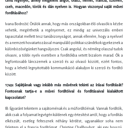
című regényét, amely megjelent angol, olasz, német, francia, szlovén,
cseh, macedón, török és dán nyelven is. Hogyan viszonyul saját művei
fordításához?
Ivana Bodrožić: Örülök annak, hogy más országokban élő olvasók is kézbe
vehetik, megérthetik a regényemet, ez mindig az univerzális emberi
tapasztalat mellett tesz tanúbizonyságot, annak ellenére, hogy a nyelvvel
és a nemzeti hovatartozással manipuláló politikai szándékok igyekeznek a
különbözőségünket hangsúlyozni. Csak angolul, és némileg olaszul tudok
olvasni, a többi nyelv esetében a fordítókba vetett bizalom marad. Ők a
legfontosabb láncszemek a szerző és az olvasó között, ezért fontos,
hogy a lehető legnyitottabb kommunikáció alakuljon ki szerző és fordító
között.
1749: Sajátjának vagy inkább más művének tekinti az írásai fordítását?
Fontosnak tartja-e a művei fordítóival és fordításaival kialakított
kapcsolatot?
IB: Egyaránt tekintem a sajátoménak és a műfordítóénak. Vannak fordítók,
akik csak a folyamat legvégén küldenek egy értesítést arról, hogy a fordítás
elkészült, esetleg feltesznek néhány kérdést, ugyanakkor soha nem
felejtem el a francia fordítómat, Christine Challhoubot, aki egy hosszú,