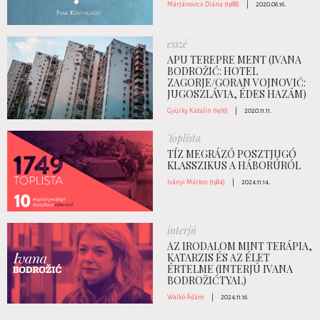
Márjánovics Diána (1988)
|
2020.06.16.
esszé
APU TEREPRE MENT (IVANA
BODROŽIĆ: HOTEL
ZAGORJE/GORAN VOJNOVIĆ:
JUGOSZLÁVIA, ÉDES HAZÁM)
Gyürky Katalin (1976)
|
2020.11.11.
Toplista
TÍZ MEGRÁZÓ POSZTJUGÓ
KLASSZIKUS A HÁBORÚRÓL
Iványi Márton (1984)
|
2024.11.14.
interjú
AZ IRODALOM MINT TERÁPIA,
KATARZIS ÉS AZ ÉLET
ÉRTELME (INTERJÚ IVANA
BODROŽIĆTYAL)
Walkó Ádám
|
2024.11.16.