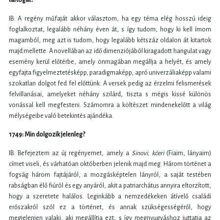
tartogat?
IB: A regény műfaját akkor választom, ha egy téma elég hosszú ideig
foglalkoztat, legalább néhány éven át, s így tudom, hogy ki kell írnom
magamból, meg azt is tudom, hogy legalább kétszáz oldalon át kitartok
majd mellette. A novellában az idő dimenziójából kiragadott hangulat vagy
esemény kerül előtérbe, amely önmagában megállja a helyét, és amely
egyfajta figyelmeztetésképp, paradigmaképp, apró univerzáliaképp valami
szokatlan dolgot fed fel előttünk. A versek pedig az érzelmi felismerések
felvillanásai, amelyeket néhány szilárd, tiszta s mégis kissé különös
vonással kell megfesteni. Számomra a költészet mindenekelőtt a világ
mélységeibe való betekintés ajándéka.
1749: Min dolgozik jelenleg?
IB: Befejeztem az új regényemet, amely a
Sinovi, kćeri
(Fiaim, lányaim)
címet viseli, és várhatóan októberben jelenik majd meg. Három történet a
fogság három fajtájáról, a mozgásképtelen lányról, a saját testében
rabságban élő fiúról és egy anyáról, akit a patriarchátus annyira eltorzított,
hogy a szeretete halálos. Leginkább a nemzedékeken átívelő családi
erőszakról szól ez a történet, és annak szükségességéről, hogy
megjelenjen valaki, aki megállítja ezt, s így megnyugváshoz juttatja az