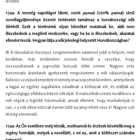
levőktől.
1749: A nemrég napvilágot látott,
100% pamuk
(100% pamut) című
novellagyűjteménye tizenöt történetet tartalmaz a horvátországi nők
életéről. Ezek a történetek olyan hősnőket mutatnak be, akik nem
illeszkednek a meglévő rendszerbe, vagy ha be is illeszkednek, akaratuk
ellenére teszik. Hogyan látja a nők jelenlegi helyzetét Horvátországban?
IB: A társadalom bizonyos szegmenseiben valamivel jobb a helyzet, mint
korábban, más területeken viszont fennáll a veszélye, hogy
visszazuhanunk a jugoszláv korszak előtti szintre. Nagyon erős
konzervatív áramlatok igyekeznek megszüntetni a nők választójogát.
Különös szokások terjedtek el némely imacsoportok köreiben, amelyeknek
a tagjai az egyház sugallatára odaállnak a kórházak elé, és elállják az
egészségügyi ellátásra érkező nők útját. A statisztikák szerint továbbra is a
nők végzik a legtöbb házimunkát, annak ellenére, hogy munkahelyük is
van, s a nők elleni erőszak évente több tucatnyi életet vesz el. Nagyon sok
itt még a tennivaló.
1749: Az Ön esetében mely témák, motívumok és érzések követelik meg a
regény formáját, melyek a novelláét, s mi az, amit a költészet számára