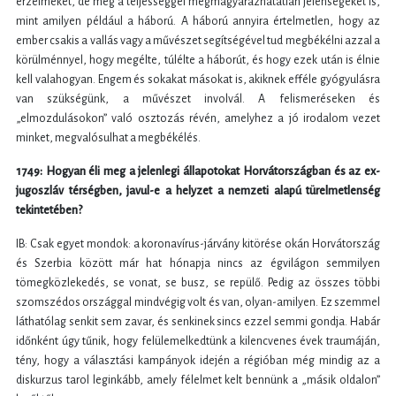
érzelmeket, de még a teljességgel megmagyarázhatatlan jelenségeket is,
mint amilyen például a háború. A háború annyira értelmetlen, hogy az
ember csakis a vallás vagy a művészet segítségével tud megbékélni azzal a
körülménnyel, hogy megélte, túlélte a háborút, és hogy ezek után is élnie
kell valahogyan. Engem és sokakat másokat is, akiknek efféle gyógyulásra
van szükségünk, a művészet involvál. A felismeréseken és
„elmozdulásokon” való osztozás révén, amelyhez a jó irodalom vezet
minket, megvalósulhat a megbékélés.
1749: Hogyan éli meg a jelenlegi állapotokat Horvátországban és az ex-
jugoszláv térségben, javul-e a helyzet a nemzeti alapú türelmetlenség
tekintetében?
IB: Csak egyet mondok: a koronavírus-járvány kitörése okán Horvátország
és Szerbia között már hat hónapja nincs az égvilágon semmilyen
tömegközlekedés, se vonat, se busz, se repülő. Pedig az összes többi
szomszédos országgal mindvégig volt és van, olyan-amilyen. Ez szemmel
láthatólag senkit sem zavar, és senkinek sincs ezzel semmi gondja. Habár
időnként úgy tűnik, hogy felülemelkedtünk a kilencvenes évek traumáján,
tény, hogy a választási kampányok idején a régióban még mindig az a
diskurzus tarol leginkább, amely félelmet kelt bennünk a „másik oldalon”