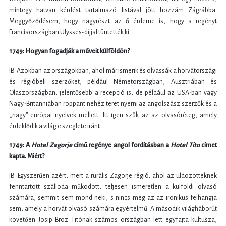
mintegy hatvan kérdést tartalmazó listával jött hozzám Zágrábba.
Meggyőződésem, hogy nagyrészt az ő érdeme is, hogy a regényt
Franciaországban Ulysses-díjjal tüntették ki.
1749: Hogyan fogadják a műveit külföldön?
IB: Azokban az országokban, ahol már ismerik és olvassák a horvátországi
és régióbeli szerzőket, például Németországban, Ausztriában és
Olaszországban, jelentősebb a recepció is, de például az USA-ban vagy
Nagy-Britanniában roppant nehéz teret nyerni az angolszász szerzők és a
„nagy” európai nyelvek mellett. Itt igen szűk az az olvasóréteg, amely
érdeklődik a világ e szeglete iránt.
1749: A
Hotel Zagorje
című regénye angol fordításban a
Hotel Tito
címet
kapta. Miért?
IB: Egyszerűen azért, mert a rurális Zagorje régió, ahol az üldözötteknek
fenntartott szálloda működött, teljesen ismeretlen a külföldi olvasó
számára, semmit sem mond neki, s nincs meg az az ironikus felhangja
sem, amely a horvát olvasó számára egyértelmű. A második világháborút
követően Josip Broz Titónak számos országban lett egyfajta kultusza,