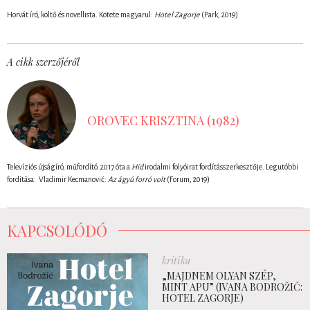
Horvát író, költő és novellista. Kötete magyarul:
Hotel Zagorje
(Park, 2019)
A cikk szerzőjéről
OROVEC KRISZTINA (1982)
Televíziós újságíró, műfordító. 2017 óta a
Híd
irodalmi folyóirat fordításszerkesztője. Legutóbbi
fordítása: Vladimir Kecmanović:
Az ágyú forró volt
(Forum, 2019)
KAPCSOLÓDÓ
kritika
„MAJDNEM OLYAN SZÉP,
MINT APU” (IVANA BODROŽIĆ:
HOTEL ZAGORJE)