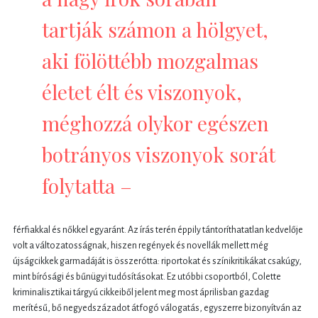
tartják számon a hölgyet,
aki fölöttébb mozgalmas
életet élt és viszonyok,
méghozzá olykor egészen
botrányos viszonyok sorát
folytatta –
férfiakkal és nőkkel egyaránt. Az írás terén éppily tántoríthatatlan kedvelője
volt a változatosságnak, hiszen regények és novellák mellett még
újságcikkek garmadáját is összerótta: riportokat és színikritikákat csakúgy,
mint bírósági és bűnügyi tudósításokat. Ez utóbbi csoportból, Colette
kriminalisztikai tárgyú cikkeiből jelent meg most áprilisban gazdag
merítésű, bő negyedszázadot átfogó válogatás, egyszerre bizonyítván az