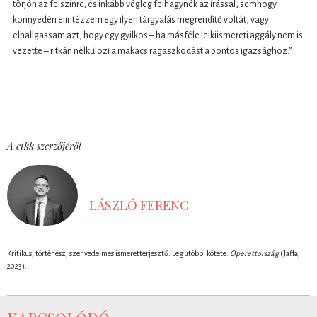
törjön az felszínre; és inkább végleg felhagynék az írással, semhogy
könnyedén elintézzem egy ilyen tárgyalás megrendítő voltát, vagy
elhallgassam azt, hogy egy gyilkos – ha másféle lelkiismereti aggály nem is
vezette – ritkán nélkülözi a makacs ragaszkodást a pontos igazsághoz.”
A cikk szerzőjéről
LÁSZLÓ FERENC
Kritikus, történész, szenvedelmes ismeretterjesztő. Legutóbbi kötete:
Operettország
(Jaffa,
2023).