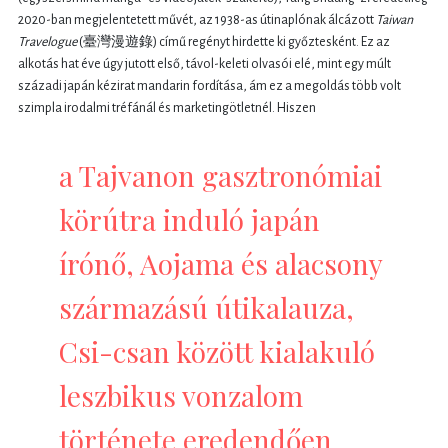
2020-ban megjelentetett művét, az 1938-as útinaplónak álcázott
Taiwan
Travelogue
(臺灣漫遊錄) című regényt hirdette ki győztesként. Ez az
alkotás hat éve úgy jutott első, távol-keleti olvasói elé, mint egy múlt
századi japán kézirat mandarin fordítása, ám ez a megoldás több volt
szimpla irodalmi tréfánál és marketingötletnél. Hiszen
a Tajvanon gasztronómiai
körútra induló japán
írónő, Aojama és alacsony
származású útikalauza,
Csi-csan között kialakuló
leszbikus vonzalom
története eredendően