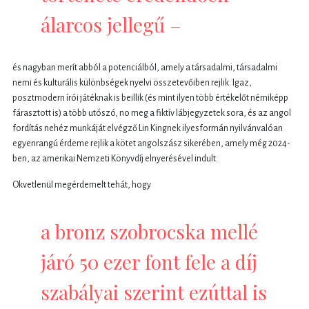
álarcos jellegű –
és nagyban merít abból a potenciálból, amely a társadalmi, társadalmi
nemi és kulturális különbségek nyelvi összetevőiben rejlik. Igaz,
posztmodern írói játéknak is beillik (és mint ilyen több értékelőt némiképp
fárasztott is) a több utószó, no meg a fiktív lábjegyzetek sora, és az angol
fordítás nehéz munkáját elvégző Lin Kingnek ilyesformán nyilvánvalóan
egyenrangú érdeme rejlik a kötet angolszász sikerében, amely még 2024-
ben, az amerikai Nemzeti Könyvdíj elnyerésével indult.
Okvetlenül megérdemelt tehát, hogy
a bronz szobrocska mellé
járó 50 ezer font fele a díj
szabályai szerint ezúttal is