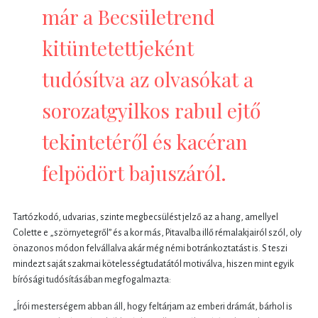
már a Becsületrend
kitüntetettjeként
tudósítva az olvasókat a
sorozatgyilkos rabul ejtő
tekintetéről és kacéran
felpödört bajuszáról.
Tartózkodó, udvarias, szinte megbecsülést jelző az a hang, amellyel
Colette e „szörnyetegről” és a kor más, Pitavalba illő rémalakjairól szól, oly
önazonos módon felvállalva akár még némi botránkoztatást is. S teszi
mindezt saját szakmai kötelességtudatától motiválva, hiszen mint egyik
bírósági tudósításában megfogalmazta:
„Írói mesterségem abban áll, hogy feltárjam az emberi drámát, bárhol is