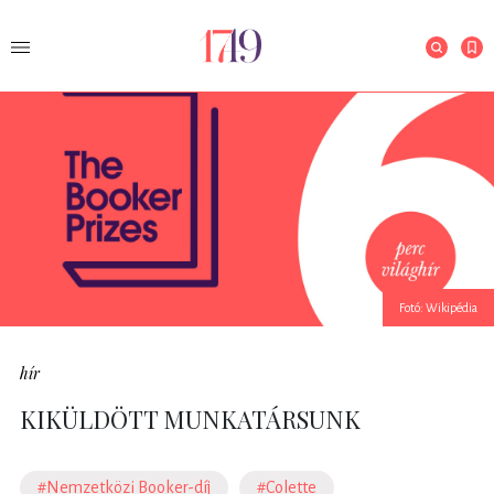
Fotó: Wikipédia
hír
KIKÜLDÖTT MUNKATÁRSUNK
#Nemzetközi Booker-díj
#Colette