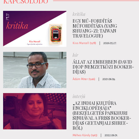
KAPCSOLÓDÓ
kritika
EGY MŰ-FORDÍTÁS
MŰFORDÍTÁSA (YANG
SHUANG-ZI: TAIWAN
TRAVELOGUE)
Kiss Marcell (1978)
|
2026.05.27.
hír
ÁLLAT AZ EMBERBEN (DAVID
DIOP NEMZETKÖZI BOOKER-
DÍJAS)
Ádám Péter (1946)
|
2021.06.09.
interjú
„AZ INDIAI KULTÚRA
ENCIKLOPÉDIÁJA”
(BESZÉLGETÉS PANKHURI
SINHÁVAL A FRISS BOOKER-
DÍJAS GEETANJALI SHREE-
RŐL)
Méhes Károly (1965)
|
2022.06.01.