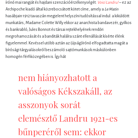
írónő mai rangját és hajdani szenzációérzékenységét.
Voici Landru!
– ez az
Archipoche kiadó által közrebocsátott kötet címe, amely a
Le Matin
hasábjain 1912 tavaszán megjelent helyszíni tudósítással indul: a kiküldött
munkatárs, Madame Colette Willy ekkor az anarchista bandavezér, gyilkos
és bankrabló, Jules Bonnot és társai rejtekhelyének rendőri
megrohamozását és a banditák halálra szánt ellenállását kísérte élénk
figyelemmel. Kevéssel utóbb aztán az (újság)írónő elfogadtatta magát a
bírósági tárgyalásokról beszámoló sajtómunkások máskülönben
homogén férfiközegében is. Így hát
nem hiányozhatott a
valóságos Kékszakáll, az
asszonyok sorát
elemésztő Landru 1921-es
bűnperéről sem: ekkor