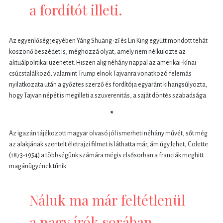
a fordítót illeti.
Az egyenlőség jegyében Yáng Shuāng-zǐ és Lin King együtt mondott tehát
köszönő beszédet is, méghozzá olyat, amely nem nélkülözte az
aktuálpolitikai üzenetet. Hiszen alig néhány nappal az amerikai-kínai
csúcstalálkozó, valamint Trump elnök Tajvanra vonatkozó felemás
nyilatkozata után a győztes szerző és fordítója egyaránt kihangsúlyozta,
hogy Tajvan népét is megilleti a szuverenitás, a saját döntés szabadsága.
*
Az igazán tájékozott magyar olvasó jól ismerheti néhány művét, sőt még
az alakjának szentelt életrajzi filmet is láthatta már, ám úgy lehet, Colette
(1873-1954) a többségünk számára mégis elsősorban a franciák meghitt
magánügyének tűnik.
Náluk ma már feltétlenül
a nagy írók sorában