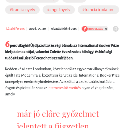
#francia nyelv
#angol nyelv
#francia irodalom
László Ferenc
|
2026. 05. 20.
|
olvasási idő: 6 perc
|
megosztás
| 0
|
6
perc világhír! Új díjazottak és régi bűnök: az International Booker Prize
idei jutalmazottjai, valamint Colette évszázados bűnügyi és bírósági
tudósításai László Ferenc heti szemléjében.
Kedden késő este Londonban, közelebbről az egykoron villanyerőműnek
épült Tate Modern falai között sor került az idei International Booker Prize
ünnepélyes eredményhirdetésére. Az ezúttal a szokottnál is kurtábbra
fogott és picit talán snassz
internetes közvetítés
olyan véghajrát zárt,
amely
már jó előre győzelmet
jelentett a független