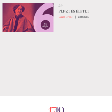
hír
PÉNZT ÉS ÉLETET
László Ferenc
|
2026.06.09.