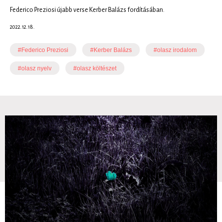
Federico Preziosi újabb verse Kerber Balázs fordításában.
2022.12.18.
#Federico Preziosi
#Kerber Balázs
#olasz irodalom
#olasz nyelv
#olasz költészet