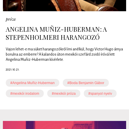
próza
ANGELINA MUÑIZ-HUBERMAN: A
STEPENHOLMERI HARANGOZÓ
Vajon lehet-e ma süket harangozókról írni anélkül, hogy Victor Hugo árnya
borulna az emberre? A kalandos úton mexikói szefárd zsidó íróvá lett
Angelina Muñiz-Huberman kísérlete.
2021.10.21.
#Angelina Muñiz-Huberman
#Boda Benjamin Gábor
#mexikói irodalom
#mexikói próza
#spanyol nyelv