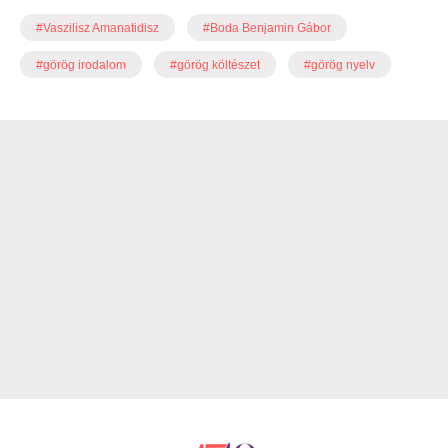
#Vaszilisz Amanatidisz
#Boda Benjamin Gábor
#görög irodalom
#görög költészet
#görög nyelv