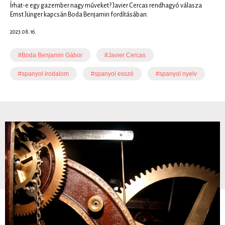
Írhat-e egy gazember nagy műveket? Javier Cercas rendhagyó válasza
Ernst Jünger kapcsán Boda Benjamin fordításában.
2023.08.16.
#Boda Benjamin Gábor
#Javier Cercas
#spanyol irodalom
#spanyol esszé
#spanyol nyelv