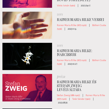
Vörös István (1964)
|
2025.09.17.
vers
RAINER MARIA RILKE VERSEI
Rainer Maria Rilke (1875-1926)
|
Báthori Csaba
(1956)
|
2023.11.19.
vers
RAINER MARIA RILKE:
NARCISSUS
Rainer Maria Rilke (1875-1926)
|
Báthori Csaba
(1956)
|
2023.10.27.
próza
RAINER MARIA RILKE ÉS
STEFAN ZWEIG
LEVÉLVÁLTÁSA
Stefan Zweig (1881-1942)
|
Rainer Maria Rilke
(1875-1926)
|
Tatár Sándor (1962)
|
2023.08.30.