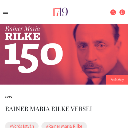
Fotó: Moly
vers
RAINER MARIA RILKE VERSEI
#Vörös István
#Rainer Maria Rilke