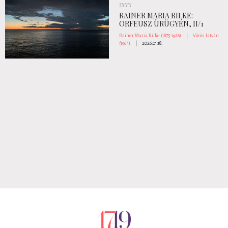
vers
RAINER MARIA RILKE:
ORFEUSZ ÜRÜGYÉN, II/1
Rainer Maria Rilke (1875-1926)
|
Vörös István
(1964)
|
2026.01.18.