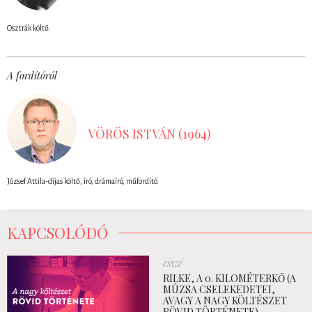
Osztrák költő.
A fordítóról
VÖRÖS ISTVÁN (1964)
József Attila-díjas költő, író, drámaíró, műfordító.
KAPCSOLÓDÓ
esszé
RILKE, A 0. KILOMÉTERKŐ (A
MÚZSA CSELEKEDETEI,
AVAGY A NAGY KÖLTÉSZET
RÖVID TÖRTÉNETE)