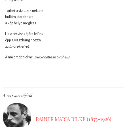
Törhet a víz tükre nekünk
hullám-darabokra:
a kép helye meglesz.
Ha a tér visszájára lelünk,
épp a visszhang hozza
az új-örök-elvet.
A mű eredeti címe:
Die Sonette an Orpheus
A vers szerzőjéről
RAINER MARIA RILKE (1875-1926)