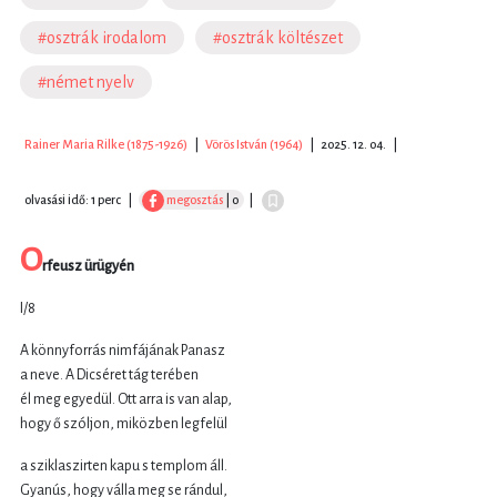
#osztrák irodalom
#osztrák költészet
#német nyelv
Rainer Maria Rilke (1875-1926)
|
Vörös István (1964)
|
2025. 12. 04.
|
olvasási idő: 1 perc
|
megosztás
| 0
|
O
rfeusz ürügyén
I/8
A könnyforrás nimfájának Panasz
a neve. A Dicséret tág terében
él meg egyedül. Ott arra is van alap,
hogy ő szóljon, miközben legfelül
a sziklaszirten kapu s templom áll.
Gyanús, hogy válla meg se rándul,