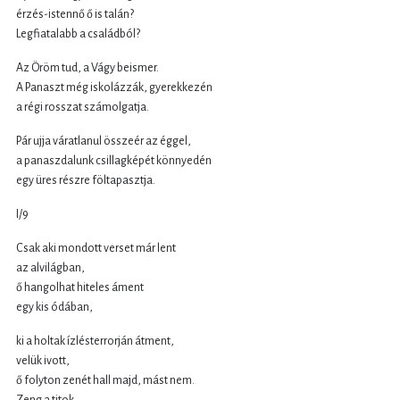
érzés-istennő ő is talán?
Legfiatalabb a családból?
Az Öröm tud, a Vágy beismer.
A Panaszt még iskolázzák, gyerekkezén
a régi rosszat számolgatja.
Pár ujja váratlanul összeér az éggel,
a panaszdalunk csillagképét könnyedén
egy üres részre föltapasztja.
I/9
Csak aki mondott verset már lent
az alvilágban,
ő hangolhat hiteles áment
egy kis ódában,
ki a holtak ízlésterrorján átment,
velük ivott,
ő folyton zenét hall majd, mást nem.
Zeng a titok.