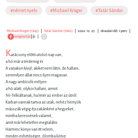
#német nyelv
#Michael Krüger
#Tatár Sándor
Michael Krüger (1943)
|
Tatár Sándor (1962)
|
2020. 12. 23.
|
olvasási idő: 1 perc
|
megosztás
| 0
|
K
arácsony előtti utolsó nap van,
a hó már a térdemig ér.
A varjakon kívül, akiket nem látni, de hallani,
semmilyen állat nincs ilyen magasan.
A nagy ambíciók mélyen
a hó alatt, olykor hallani, amint
fel-felkiáltanak, ha letér az ember az útról.
Karban vannak tartva az utak, nehéz hernyók
másszák végig éjszakánként a hegyeket,
mintha keresnének valamit,
amit már lehetetlen megtalálni.
Harminc könyv van itt velem,
minden eshetőségre, ólomba kötve.