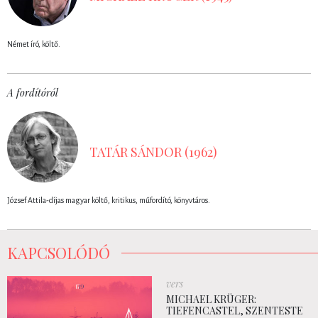
Német író, költő.
A fordítóról
TATÁR SÁNDOR (1962)
József Attila-díjas magyar költő, kritikus, műfordító, könyvtáros.
KAPCSOLÓDÓ
vers
MICHAEL KRÜGER:
TIEFENCASTEL, SZENTESTE