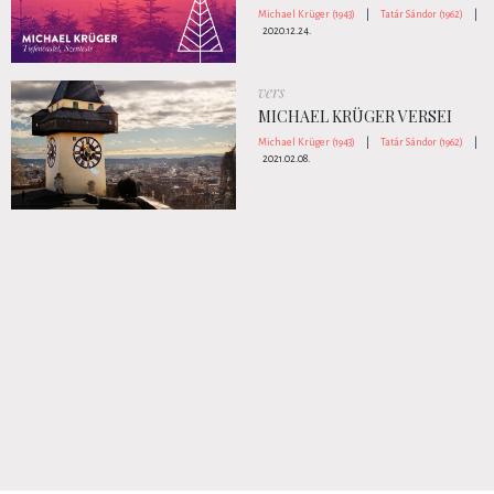
Michael Krüger (1943)
|
Tatár Sándor (1962)
|
2020.12.24.
vers
MICHAEL KRÜGER VERSEI
Michael Krüger (1943)
|
Tatár Sándor (1962)
|
2021.02.08.