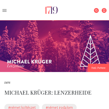
Fotó: PxHere
vers
MICHAEL KRÜGER: LENZERHEIDE
#német költészet
#német irodalom