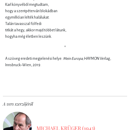
Karl könyvéből megtudtam,
hogy a szentpétervári blokádban
egymillióan lelték halálukat.
Talán tavasszal fölfedi
titkát a hegy, akkor majd többet látunk,
hogyha még életben leszünk.
*
A szöveg eredeti megjelenési helye:
Mein Europa
; HAYMON Verlag,
Innsbruck–Wien, 2019.
A vers szerzőjéről
MICHAEL KRÜGER (1943)