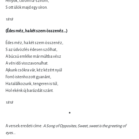
Fenyők, citromfa-szirom,
S ott ülök majd egy síron.
1818
(Édes méz, ha két szem összenéz...)
Édes méz, ha két szem összenéz,
S az üdvözlés édesen szólhat,
A búcsú emléke már múltba vész
A vén idő visszavonulhat.
Ajkunk csókra vár, kéz kézért nyúl
Forró istenhozott gyanánt,
Ha találkozunk, tengeren is túl,
Hol ekénk új barázdát szánt.
1818
*
A versek eredeti címe:
A Song of Opposites; Sweet, sweet is the greeting of
eyes...