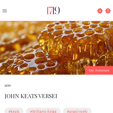
Fotó: Shutterstock
vers
JOHN KEATS VERSEI
#keats
#Williams Kinga
#angol nyelv