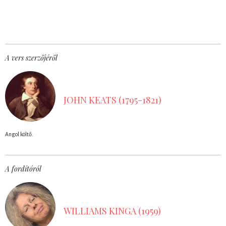
A vers szerzőjéről
JOHN KEATS (1795-1821)
Angol költő.
A fordítóról
WILLIAMS KINGA (1959)