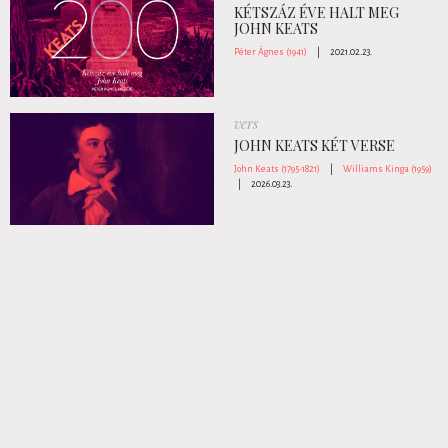
KÉTSZÁZ ÉVE HALT MEG
JOHN KEATS
Péter Ágnes (1941)
|
2021.02.23.
vers
JOHN KEATS KÉT VERSE
John Keats (1795-1821)
|
Williams Kinga (1959)
|
2026.03.23.