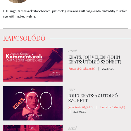
ELTE angol tanszéki oktatóból oxfordi pszichológussá avanzsált pályakezdő műfordító, mindkét
nyelvrőlmindkét nyelvre.
KAPCSOLÓDÓ
esszé
KEATS, JÖJJ VELEM! (JOHN
KEATS: UTOLSÓ SZONETT)
Fenyvesi Orsolya (1986)
|
2022.11.25.
vers
JOHN KEATS: AZ UTOLSÓ
SZONETT
John Keats (1795-1821)
|
Lanczkor Gábor (1981)
|
2021.02.23.
esszé