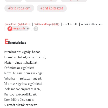
#brit irodalom
#brit költészet
John Keats (1795-1821)
|
Williams Kinga (1959)
|
2025. 12. 08.
|
olvasási idő: 2 perc
|
megosztás
| 0
|
E
llentétek dala
Isten hozott, vígság, bánat,
Hermész, tollad, s vized, Léthé;
Ma is, holnap is, ha látlak,
Örömöm az együttlété.
Nézd, bús arc, nem a kék égé;
Viharban meg kacaj hangzik;
Jó s rossz így lesz együttlétté.
Zöld mezőben parázs izzik,
Kuncog, aki csodálkozik;
Komédiát bölcs is néz;
S siratót húz tánczenész;