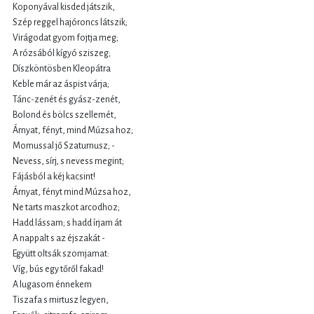
Koponyával kisded játszik,
Szép reggel hajóroncs látszik;
Virágodat gyom fojtja meg;
A rózsából kígyó sziszeg;
Díszköntösben Kleopátra
Keble már az áspist várja;
Tánc-zenét és gyász-zenét,
Bolond és bölcs szellemét,
Árnyat, fényt, mind Múzsa hoz;
Momussal jő Szaturnusz; -
Nevess, sírj, s nevess megint;
Fájásból a kéj kacsint!
Árnyat, fényt mind Múzsa hoz,
Ne tarts maszkot arcodhoz;
Hadd lássam; s hadd írjam át
A nappalt s az éjszakát -
Együtt oltsák szomjamat:
Víg, bús egy tőről fakad!
A lugasom énnekem
Tiszafa s mirtusz legyen,