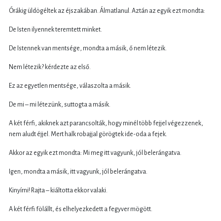
Órákig üldögéltek az éjszakában. Álmatlanul. Aztán az egyik ezt mondta:
De Isten ilyennek teremtett minket.
De Istennek van mentsége, mondta a másik, ő nem létezik.
Nem létezik? kérdezte az első.
Ez az egyetlen mentsége, válaszolta a másik.
De mi – mi létezünk, suttogta a másik.
A két férfi, akiknek azt parancsolták, hogy minél több fejjel végezzenek,
nem aludt éjjel. Mert halk robajjal görögtek ide-oda a fejek.
Akkor az egyik ezt mondta: Mi meg itt vagyunk, jól belerángatva.
Igen, mondta a másik, itt vagyunk, jól belerángatva.
Kinyírni! Rajta – kiáltotta ekkor valaki.
A két férfi fölállt, és elhelyezkedett a fegyver mögött.