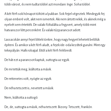
több várost, és nem tudta többé azt mondani: Inge. Soha többé.
A két férfi sok hónapot töltött a lyukban. Sok fejjel végeztek. Mindegyik fej
olyan emberé volt, akit nem ismertek. Aki nem ártott nekik, és akinek még a
nyelvét sem értették. De valaki föltalálta a fegyvert, amely több mint
hatvanszor lőtt percenként. És valaki tűzparancsot adott.
Lassacskán annyi fejet lőttek tönkre, hogy nagy hegyet lehetett belőlük
építeni. És amikor a két férfi aludt, a fejek ide-oda kezdtek gurulni. Mint egy
tekepályán. Halk robajjal. Ettől a két férfi felébredt.
De hát ezt a parancsot kaptuk, suttogta az egyik.
De mi tettük meg, kiáltotta a másik.
De rettenetes volt, nyögte az egyik.
De néha tetszett is, nevetett a másik.
Nem, kiáltotta a suttogó.
De, de, suttogta a másik, néha tetszett. Bizony. Tetszett, frankón.