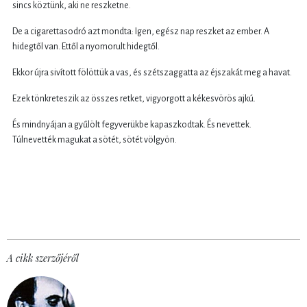
sincs köztünk, aki ne reszketne.
De a cigarettasodró azt mondta: Igen, egész nap reszket az ember. A
hidegtől van. Ettől a nyomorult hidegtől.
Ekkor újra sivított fölöttük a vas, és szétszaggatta az éjszakát meg a havat.
Ezek tönkreteszik az összes retket, vigyorgott a kékesvörös ajkú.
És mindnyájan a gyűlölt fegyverükbe kapaszkodtak. És nevettek.
Túlnevették magukat a sötét, sötét völgyön.
A cikk szerzőjéről