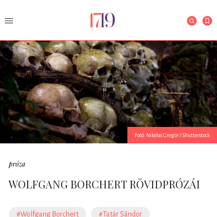
Fotó: Nikolas Gregor / Shutterstock
próza
WOLFGANG BORCHERT RÖVIDPRÓZÁI
#Wolfgang Borchert
#Tatár Sándor