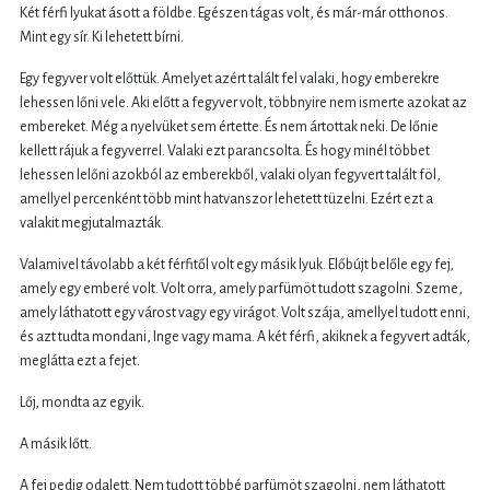
Két férfi lyukat ásott a földbe. Egészen tágas volt, és már-már otthonos.
Mint egy sír. Ki lehetett bírni.
Egy fegyver volt előttük. Amelyet azért talált fel valaki, hogy emberekre
lehessen lőni vele. Aki előtt a fegyver volt, többnyire nem ismerte azokat az
embereket. Még a nyelvüket sem értette. És nem ártottak neki. De lőnie
kellett rájuk a fegyverrel. Valaki ezt parancsolta. És hogy minél többet
lehessen lelőni azokból az emberekből, valaki olyan fegyvert talált föl,
amellyel percenként több mint hatvanszor lehetett tüzelni. Ezért ezt a
valakit megjutalmazták.
Valamivel távolabb a két férfitől volt egy másik lyuk. Előbújt belőle egy fej,
amely egy emberé volt. Volt orra, amely parfümöt tudott szagolni. Szeme,
amely láthatott egy várost vagy egy virágot. Volt szája, amellyel tudott enni,
és azt tudta mondani, Inge vagy mama. A két férfi, akiknek a fegyvert adták,
meglátta ezt a fejet.
Lőj, mondta az egyik.
A másik lőtt.
A fej pedig odalett. Nem tudott többé parfümöt szagolni, nem láthatott