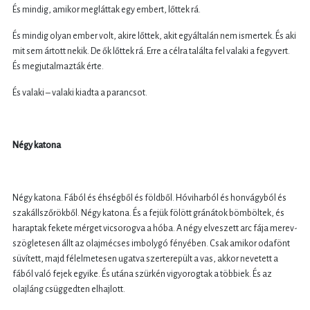
És mindig, amikor megláttak egy embert, lőttek rá.
És mindig olyan ember volt, akire lőttek, akit egyáltalán nem ismertek. És aki
mit sem ártott nekik. De ők lőttek rá. Erre a célra találta fel valaki a fegyvert.
És megjutalmazták érte.
És valaki – valaki kiadta a parancsot.
Négy katona
Négy katona. Fából és éhségből és földből. Hóviharból és honvágyból és
szakállszőrökből. Négy katona. És a fejük fölött gránátok bömböltek, és
haraptak fekete mérget vicsorogva a hóba. A négy elveszett arc fája merev-
szögletesen állt az olajmécses imbolygó fényében. Csak amikor odafönt
süvített, majd félelmetesen ugatva szerterepült a vas, akkor nevetett a
fából való fejek egyike. És utána szürkén vigyorogtak a többiek. És az
olajláng csüggedten elhajlott.