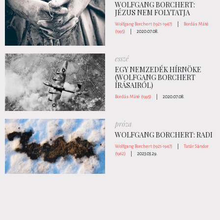
WOLFGANG BORCHERT:
JÉZUS NEM FOLYTATJA
Wolfgang Borchert (1921-1947)
|
Bordás Máté
(1995)
|
2020.07.08.
esszé
EGY NEMZEDÉK HÍRNÖKE
(WOLFGANG BORCHERT
ÍRÁSAIRÓL)
Bordás Máté (1995)
|
2020.07.08.
próza
WOLFGANG BORCHERT: RADI
Wolfgang Borchert (1921-1947)
|
Tatár Sándor
(1962)
|
2023.03.29.