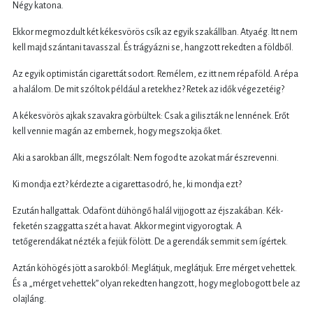
Négy katona.
Ekkor megmozdult két kékesvörös csík az egyik szakállban. Atyaég. Itt nem
kell majd szántani tavasszal. És trágyázni se, hangzott rekedten a földből.
Az egyik optimistán cigarettát sodort. Remélem, ez itt nem répaföld. A répa
a halálom. De mit szóltok például a retekhez? Retek az idők végezetéig?
A kékesvörös ajkak szavakra görbültek: Csak a giliszták ne lennének. Erőt
kell vennie magán az embernek, hogy megszokja őket.
Aki a sarokban állt, megszólalt: Nem fogod te azokat már észrevenni.
Ki mondja ezt? kérdezte a cigarettasodró, he, ki mondja ezt?
Ezután hallgattak. Odafönt dühöngő halál vijjogott az éjszakában. Kék-
feketén szaggatta szét a havat. Akkor megint vigyorogtak. A
tetőgerendákat nézték a fejük fölött. De a gerendák semmit sem ígértek.
Aztán köhögés jött a sarokból: Meglátjuk, meglátjuk. Erre mérget vehettek.
És a „mérget vehettek” olyan rekedten hangzott, hogy meglobogott bele az
olajláng.