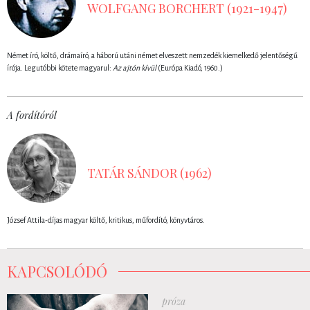
WOLFGANG BORCHERT (1921-1947)
Német író, költő, drámaíró, a háború utáni német elveszett nemzedék kiemelkedő jelentőségű
írója. Legutóbbi kötete magyarul:
Az ajtón kívül
(Európa Kiadó, 1960.)
A fordítóról
TATÁR SÁNDOR (1962)
József Attila-díjas magyar költő, kritikus, műfordító, könyvtáros.
KAPCSOLÓDÓ
próza