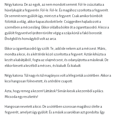
Négy katona. De az egyik, az nem mondott semmit. Föl-le csúsztatta a
hüvelykujját a fegyverén. Föl-le. Föl-le. És magához szorította a fegyverét.
De semmit nem gyűlölt úgy, mint ezt a fegyvert. Csak amikor bömbölt
fölöttük a világ, akkor kapaszkodott bele. Csüggedten hajladozott a
szemében a mécsesláng. Ekkor oldalba bökte őt a cigarettasodró. A kicsi a
gyűlölt fegyverével ijedten törölte végig a szája körül a fakó borostát.
Éhségből és honvágyból volt az arca.
Ekkor a cigarettasodró így szólt: Te, add ide nekem azt a mécsest. Máris,
mondta a kicsi, és a két térde közé szorította a fegyvert. Aztán kihúzta a
kezét a kabátjából, fogta az olajmécsest, és odanyújtotta a másiknak. De
ekkor kiesett a kezéből a mécses, és kialudt. És kialudt.
Négy katona. Túl nagy és túl magányos volt a lélegzetük a sötétben. Akkor a
kicsi hangosan fölnevetett, és a térdére csapott:
Azta, hogy remeg a kezem! Láttátok? Simán kiesik a kezemből a pilács.
Micsoda egy reszketés!
Hangosan nevetett a kicsi. De a sötétben szorosan magához ölelte a
fegyverét, amelyet úgy gyűlölt. És a másik a sarokban azt gondolta: Egy