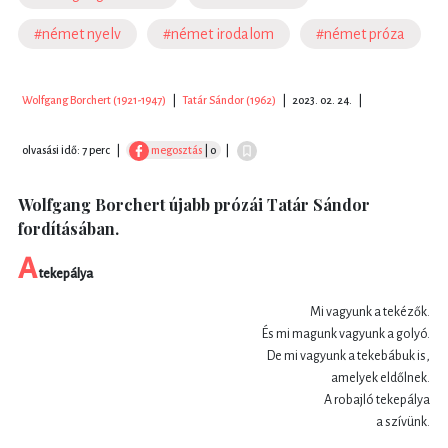
#német nyelv
#német irodalom
#német próza
Wolfgang Borchert (1921-1947)
|
Tatár Sándor (1962)
|
2023. 02. 24.
|
olvasási idő: 7 perc
|
megosztás
| 0
|
Wolfgang Borchert újabb prózái Tatár Sándor
fordításában.
A
tekepálya
Mi vagyunk a tekézők.
És mi magunk vagyunk a golyó.
De mi vagyunk a tekebábuk is,
amelyek eldőlnek.
A robajló tekepálya
a szívünk.