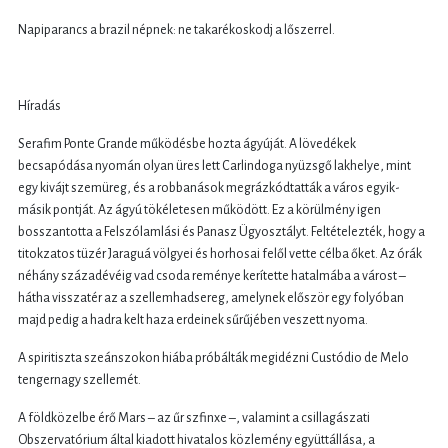
Napiparancs a brazil népnek: ne takarékoskodj a lőszerrel.
Híradás
Serafim Ponte Grande működésbe hozta ágyúját. A lövedékek
becsapódása nyomán olyan üres lett Carlindoga nyüzsgő lakhelye, mint
egy kivájt szemüreg, és a robbanások megrázkódtatták a város egyik-
másik pontját. Az ágyú tökéletesen működött. Ez a körülmény igen
bosszantotta a Felszólamlási és Panasz Ügyosztályt. Feltételezték, hogy a
titokzatos tüzér Jaraguá völgyei és horhosai felől vette célba őket. Az órák
néhány századévéig vad csoda reménye kerítette hatalmába a várost –
hátha visszatér az a szellemhadsereg, amelynek először egy folyóban
majd pedig a hadra kelt haza erdeinek sűrűjében veszett nyoma.
A spiritiszta szeánszokon hiába próbálták megidézni Custódio de Melo
tengernagy szellemét.
A földközelbe érő Mars – az űr szfinxe –, valamint a csillagászati
Obszervatórium által kiadott hivatalos közlemény együttállása, a