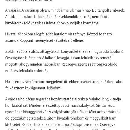
Alvajárás. A vasárnap olyan, mint bármelyik másik nap. Elbitangolt emberek.
Autók, ablakukon kilibbenő fehér zsebkendőkkel, még nem látott
küzdőterek felé veszik az irányt. Knockoutolják a kormányt!
Hivatali főnököm a legfelsőbb hatalom visszfénye. Kézzel fogható
zsarnok. Roppant merényletet készítek elő ellene.
Zöld mező, tele álcázott ágyúkkal, könyörületéhez felmagasodó ápolónő.
Országúton kilőtt autó. A háború lovagja lassan feltűnik egy temető
mögött, ahogy minden háborúban. Recsegve szerteszét forgácsolódó
erdő, és felinduló erdei nép.
Ha az én kis Benjáminom megjelenik itt, ebben a védett menedékben, ahol
felkészítem kék ágyúmat, lelövöm!
A város a holdfény sugarába bezárt stratégiai térkép. Valahol lent, ki tudja
hol, kiabálnak. Mindenfelé széttaposott macskakölykök. Sivítás, és a
nyomában kibuggyanó vér. A golyók súrolják a fákat. Mint acélkorbácsok
dolgozzák meg a tetőket. Látom hivatali főnököm és meggyilkolt fiam
kísértetét. Rezzenéstelenek, frakkot, kürtőkalapot viselnek. Csevegve