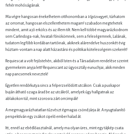
fehér mohóságának.
Ma végre hangosan énekelhetem otthonomban a
Vígözvegy
et, túrhatom
az orromat, hangosan elszellenthetem magam! szabadon megtehetek
mindent, amit a jó erkölcs és az illem tilt. Nem kell többé magyarázkodnom
sem Carlindoga-nak, hivatali főnökömnek, sem a feleségemnek, Lalának,
tudatom legfőbb kordában tartóinak, akiknek alárendelve huszonkét évig
húztam-vontam a nap alatt házastársi és politikai kötelességeim szekerét!
Requiescat a volt fejőstehén, akiből Isten és a Társadalom rendelése szerint
gyermekeim anyja lett! Requiescant az ügyosztály eunuchjai, akik minden
nap pancsernek neveztek!
Egyetlen rendőrkutya sincs a felperzselődött utcákon. Csak a puskapor
buján átható szaga árad be az utcákról, amelyek úgy hallgatnak az
ablakokon túl, mint szorosra zárt orrcimpák!
A megmagyarázhatatlan tűzvészt égmagas csönd járja át. A nyugtalanító
perspektíván egy zsákot cipelő ember halad át.
Itt, ennél az ebédlőasztalnál, amely ma olyan üres, mint egy tájkép csata