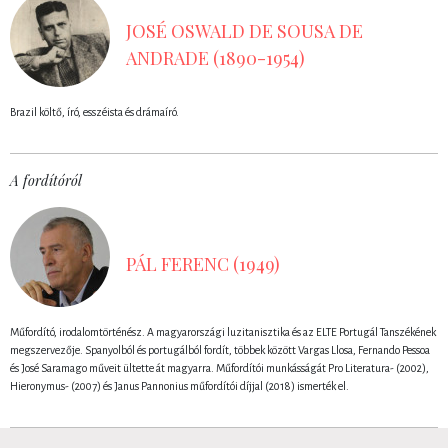
JOSÉ OSWALD DE SOUSA DE
ANDRADE (1890-1954)
Brazil költő, író, esszéista és drámaíró.
A fordítóról
PÁL FERENC (1949)
Műfordító, irodalomtörténész. A magyarországi luzitanisztika és az ELTE Portugál Tanszékének
megszervezője. Spanyolból és portugálból fordít, többek között Vargas Llosa, Fernando Pessoa
és José Saramago műveit ültette át magyarra. Műfordítói munkásságát Pro Literatura- (2002),
Hieronymus- (2007) és Janus Pannonius műfordítói díjjal (2018) ismerték el.