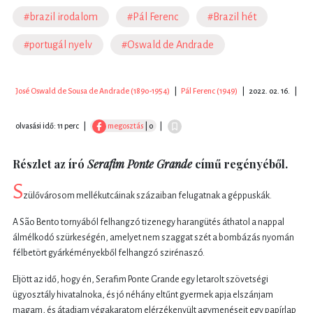
#brazil irodalom
#Pál Ferenc
#Brazil hét
#portugál nyelv
#Oswald de Andrade
José Oswald de Sousa de Andrade (1890-1954)
|
Pál Ferenc (1949)
|
2022. 02. 16.
|
olvasási idő: 11 perc
|
megosztás
| 0
|
Részlet az író
Serafim Ponte Grande
című regényéből.
S
zülővárosom mellékutcáinak százaiban felugatnak a géppuskák.
A São Bento tornyából felhangzó tizenegy harangütés áthatol a nappal
álmélkodó szürkeségén, amelyet nem szaggat szét a bombázás nyomán
félbetört gyárkéményekből felhangzó szirénaszó.
Eljött az idő, hogy én, Serafim Ponte Grande egy letarolt szövetségi
ügyosztály hivatalnoka, és jó néhány eltűnt gyermek apja elszánjam
magam, és átadjam végakaratom elérzékenyült agymenéseit egy papírlap