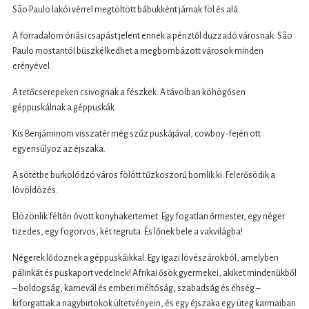
São Paulo lakói vérrel megtöltött bábukként járnak föl és alá.
A forradalom óriási csapást jelent ennek a pénztől duzzadó városnak. São
Paulo mostantól büszkélkedhet a megbombázott városok minden
erényével.
A tetőcserepeken csivognak a fészkek. A távolban köhögősen
géppuskálnak a géppuskák.
Kis Benjáminom visszatér még szűz puskájával, cowboy-fején ott
egyensúlyoz az éjszaka.
A sötétbe burkolódzó város fölött tűzkoszorú bomlik ki. Felerősödik a
lövöldözés.
Elözönlik féltőn óvott konyhakertemet. Egy fogatlan őrmester, egy néger
tizedes, egy fogorvos, két regruta. És lőnek bele a vakvilágba!
Négerek lődöznek a géppuskáikkal. Egy igazi lövészárokból, amelyben
pálinkát és puskaport vedelnek! Afrikai ősök gyermekei, akiket mindenükből
– boldogság, karnevál és emberi méltóság, szabadság és éhség –
kiforgattak a nagybirtokok ültetvényein, és egy éjszaka egy üteg karmaiban