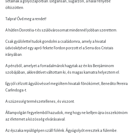
sétálnak a golyózáporban. Elegánsan, sugárzón, a halál fényébe
öltözötten.
Talpra! Óvd meg a rendet!
A hűtlen Dorotéia-t és szülővárosomat mindennél jobban szerettem.
Csak gyűlölettel tudok gondolni a családomra, amely a hivatal
üdvöskéjével egy apró fekete Fordon porzott el a Serra dos Cristais
irányában.
A pénzből, amelyet a forradalmárok hagytak az én kis Benjáminom
szobájában, akkreditívet váltottam ki, és magas kamatra helyeztem el.
Egy jól célzott ágyúlövéssel megöltem hivatali főnökömet, Benedito Pereira
Carlindoga-t.
A szüzesség természetellenes, és viszont.
Állampolgári fegyelemből hazudok, meg hogy ne kelljen újra összekötnöm
az életemet a közösség elvárásaival.
Az éjszaka repülőgépen száll fölénk. Ágyúgolyót eresztek a fülembe.