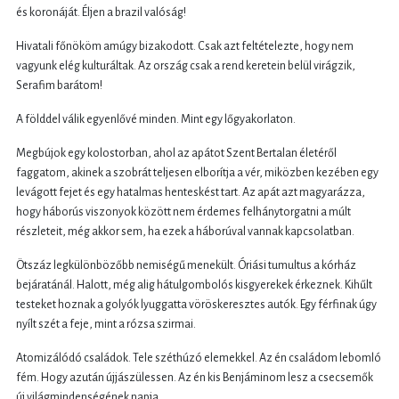
és koronáját. Éljen a brazil valóság!
Hivatali főnököm amúgy bizakodott. Csak azt feltételezte, hogy nem
vagyunk elég kulturáltak. Az ország csak a rend keretein belül virágzik,
Serafim barátom!
A földdel válik egyenlővé minden. Mint egy lőgyakorlaton.
Megbújok egy kolostorban, ahol az apátot Szent Bertalan életéről
faggatom, akinek a szobrát teljesen elborítja a vér, miközben kezében egy
levágott fejet és egy hatalmas henteskést tart. Az apát azt magyarázza,
hogy háborús viszonyok között nem érdemes felhánytorgatni a múlt
részleteit, még akkor sem, ha ezek a háborúval vannak kapcsolatban.
Ötszáz legkülönbözőbb nemiségű menekült. Óriási tumultus a kórház
bejáratánál. Halott, még alig hátulgombolós kisgyerekek érkeznek. Kihűlt
testeket hoznak a golyók lyuggatta vöröskeresztes autók. Egy férfinak úgy
nyílt szét a feje, mint a rózsa szirmai.
Atomizálódó családok. Tele széthúzó elemekkel. Az én családom lebomló
fém. Hogy azután újjászülessen. Az én kis Benjáminom lesz a csecsemők
új világmindenségének napja.