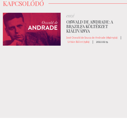
KAPCSOLÓDÓ
esszé
OSWALD DE ANDRADE: A
BRAZILFA KÖLTÉSZET
KIÁLTVÁNYA
José Oswald de Sousa de Andrade (1890-1954)
|
Urbán Bálint (1984)
|
2022.02.19.