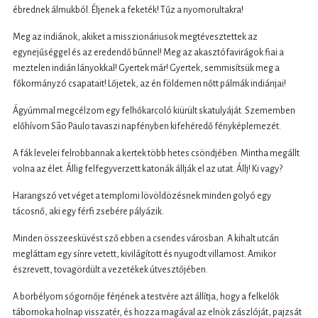
ébrednek álmukból. Éljenek a feketék! Tűz a nyomorultakra!
Meg az indiánok, akiket a misszionáriusok megtévesztettek az
egynejűséggel és az eredendő bűnnel! Meg az akasztófavirágok fiai a
meztelen indián lányokkal! Gyertek már! Gyertek, semmisítsük meg a
főkormányzó csapatait! Lőjetek, az én földemen nőtt pálmák indiánjai!
Ágyúmmal megcélzom egy felhőkarcoló kiürült skatulyáját. Szememben
előhívom São Paulo tavaszi napfényben kifehéredő fényképlemezét.
A fák levelei felrobbannak a kertek több hetes csöndjében. Mintha megállt
volna az élet. Állig felfegyverzett katonák állják el az utat. Állj! Ki vagy?
Harangszó vet véget a templomi lövöldözésnek minden golyó egy
tácosnő, aki egy férfi zsebére pályázik.
Minden összeesküvést sző ebben a csendes városban. A kihalt utcán
megláttam egy sínre vetett, kivilágított és nyugodt villamost. Amikor
észrevett, tovagördült a vezetékek útvesztőjében.
A borbélyom sógornője férjének a testvére azt állítja, hogy a felkelők
tábornoka holnap visszatér, és hozza magával az elnök zászlóját, pajzsát