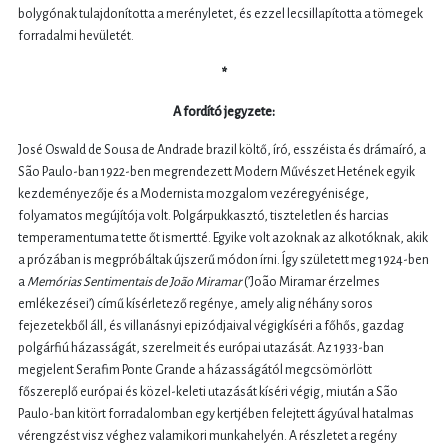
bolygónak tulajdonította a merényletet, és ezzel lecsillapította a tömegek
forradalmi hevületét.
*
A fordító jegyzete:
José Oswald de Sousa de Andrade brazil költő, író, esszéista és drámaíró, a
São Paulo-ban 1922-ben megrendezett Modern Művészet Hetének egyik
kezdeményezője és a Modernista mozgalom vezéregyénisége,
folyamatos megújítója volt. Polgárpukkasztó, tiszteletlen és harcias
temperamentuma tette őt ismertté. Egyike volt azoknak az alkotóknak, akik
a prózában is megpróbáltak újszerű módon írni. Így született meg 1924-ben
a
Memórias Sentimentais de João Miramar
(’João Miramar érzelmes
emlékezései’) című kísérletező regénye, amely alig néhány soros
fejezetekből áll, és villanásnyi epizódjaival végigkíséri a főhős, gazdag
polgárfiú házasságát, szerelmeit és európai utazását. Az 1933-ban
megjelent Serafim Ponte Grande a házasságától megcsömörlött
főszereplő európai és közel-keleti utazását kíséri végig, miután a São
Paulo-ban kitört forradalomban egy kertjében felejtett ágyúval hatalmas
vérengzést visz véghez valamikori munkahelyén. A részletet a regény