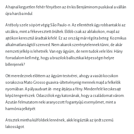
A hajnal kegyetlen fehér fényében az én kis Benjáminom puskával a vállán
újra harcba indul.
A téboly szele söpört végig São Paulo-n. Az ellentétek úgy robbantak ki az
utcákra, mint a fékevesztett őrültek. Előbb csak az ablakokon, majd az
ajtókon keresztül áradtak kifelé. Ez az ország már régóta beteg. Kozmikus
alkalmatlanságtól szenved. Nem akarok szerénytelennek tűnni, de akár
nemzeti jelkép is lehetnék. Van egy ágyúm, de nem tudok vele lőni. Hány
forradalom kell még, hogy a brazilok ballisztikai képességei helyre
billenjenek?
Ott meredeznek előttem az ágyúm testvérei, ahogy a vasúti kocsikon
sorakozva Mato Grosso guavira-ültetvényeiig mennek majd a felkelők
nyomában. A pályaudvart át- meg átjárja a fény. Mindenfelé kecskesajt
képű tengerészek. Odaszólok egy katonának, hogy a családomat várom.
Azután felmutatom neki aranyozott fogantyújú esernyőmet, mint a
harmónia jelképét
A tisztek mintha külföldiek lennének, akik leigázták az ijedt szemű
lakosságot.