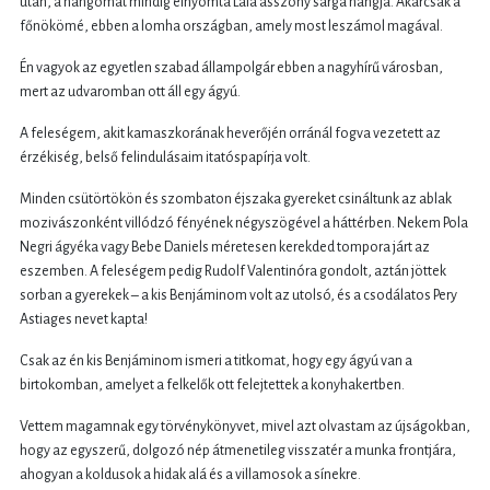
után, a hangomat mindig elnyomta Lalá asszony sárga hangja. Akárcsak a
főnökömé, ebben a lomha országban, amely most leszámol magával.
Én vagyok az egyetlen szabad állampolgár ebben a nagyhírű városban,
mert az udvaromban ott áll egy ágyú.
A feleségem, akit kamaszkorának heverőjén orránál fogva vezetett az
érzékiség, belső felindulásaim itatóspapírja volt.
Minden csütörtökön és szombaton éjszaka gyereket csináltunk az ablak
mozivászonként villódzó fényének négyszögével a háttérben. Nekem Pola
Negri ágyéka vagy Bebe Daniels méretesen kerekded tompora járt az
eszemben. A feleségem pedig Rudolf Valentinóra gondolt, aztán jöttek
sorban a gyerekek – a kis Benjáminom volt az utolsó, és a csodálatos Pery
Astiages nevet kapta!
Csak az én kis Benjáminom ismeri a titkomat, hogy egy ágyú van a
birtokomban, amelyet a felkelők ott felejtettek a konyhakertben.
Vettem magamnak egy törvénykönyvet, mivel azt olvastam az újságokban,
hogy az egyszerű, dolgozó nép átmenetileg visszatér a munka frontjára,
ahogyan a koldusok a hidak alá és a villamosok a sínekre.